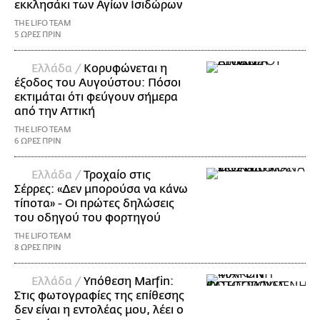
εκκλησάκι των Αγίων Ισιδώρων
THE LIFO TEAM
5 ΩΡΕΣ ΠΡΙΝ
Ελλάδα /
Κορυφώνεται η
έξοδος του Αυγούστου: Πόσοι
εκτιμάται ότι φεύγουν σήμερα
από την Αττική
THE LIFO TEAM
6 ΩΡΕΣ ΠΡΙΝ
Ελλάδα /
Τροχαίο στις
Σέρρες: «Δεν μπορούσα να κάνω
τίποτα» - Οι πρώτες δηλώσεις
του οδηγού του φορτηγού
THE LIFO TEAM
8 ΩΡΕΣ ΠΡΙΝ
Ελλάδα /
Υπόθεση Marfin:
Στις φωτογραφίες της επίθεσης
δεν είναι η εντολέας μου, λέει ο