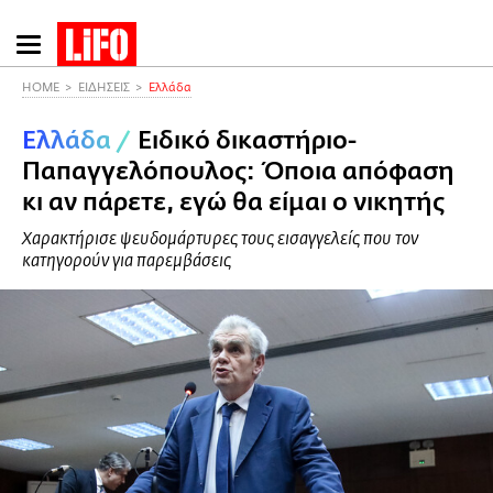
Παράκαμψη
προς
το
HOME
ΕΙΔΗΣΕΙΣ
Ελλάδα
κυρίως
Ελλάδα
/
Ειδικό δικαστήριο-
περιεχόμενο
Παπαγγελόπουλος: Όποια απόφαση
κι αν πάρετε, εγώ θα είμαι ο νικητής
Χαρακτήρισε ψευδομάρτυρες τους εισαγγελείς που τον
κατηγορούν για παρεμβάσεις