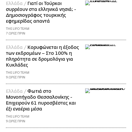
Ελλάδα /
Γιατί οι Τούρκοι
συρρέουν στα ελληνικά νησιά; -
Δημοσιογράφος τουρκικής
εφημερίδας απαντά
THE LIFO TEAM
7 ΩΡΕΣ ΠΡΙΝ
Ελλάδα /
Κορυφώνεται η έξοδος
των εκδρομέων – Στο 100% η
πληρότητα σε δρομολόγια για
Κυκλάδες
THE LIFO TEAM
9 ΩΡΕΣ ΠΡΙΝ
Ελλάδα /
Φωτιά στο
Μονοπήγαδο Θεσσαλονίκης -
Επιχειρούν 61 πυροσβέστες και
έξι εναέρια μέσα
THE LIFO TEAM
9 ΩΡΕΣ ΠΡΙΝ