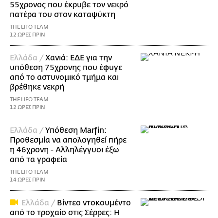
55χρονος που έκρυβε τον νεκρό
πατέρα του στον καταψύκτη
THE LIFO TEAM
12 ΩΡΕΣ ΠΡΙΝ
Ελλάδα /
Χανιά: ΕΔΕ για την
υπόθεση 75χρονης που έφυγε
από το αστυνομικό τμήμα και
βρέθηκε νεκρή
THE LIFO TEAM
12 ΩΡΕΣ ΠΡΙΝ
Ελλάδα /
Υπόθεση Marfin:
Προθεσμία να απολογηθεί πήρε
η 46χρονη - Αλληλέγγυοι έξω
από τα γραφεία
THE LIFO TEAM
14 ΩΡΕΣ ΠΡΙΝ
Ελλάδα /
Βίντεο ντοκουμέντο
από το τροχαίο στις Σέρρες: Η