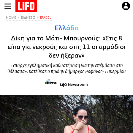
Παράκαμψη
προς
το
HOME
ΕΙΔΗΣΕΙΣ
Ελλάδα
κυρίως
Ελλάδα
περιεχόμενο
Δίκη για το Μάτι- Μπουρνούς: «Στις 8
είπα για νεκρούς και στις 11 οι αρμόδιοι
δεν ήξεραν»
«Υπήρχε εγκληματική καθυστέρηση για την επέμβαση στη
θάλασσα», κατέθεσε ο πρώην δήμαρχος Ραφήνας- Πικερμίου
LifO Newsroom