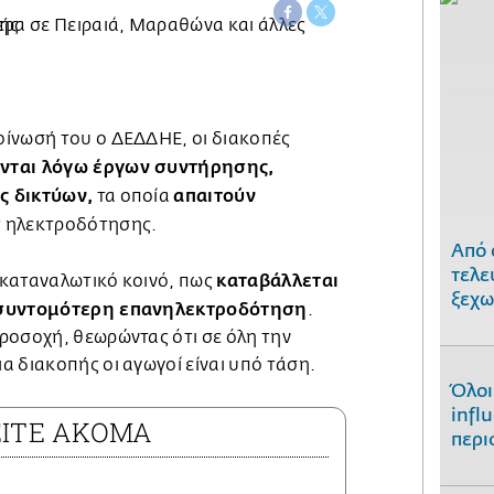
ίνωσή του ο ΔΕΔΔΗΕ, οι διακοπές
νται λόγω έργων συντήρησης,
ς δικτύων,
απαιτούν
τα οποία
ς ηλεκτροδότησης.
Από 
τελε
καταβάλλεται
καταναλωτικό κοινό, πως
ξεχω
 συντομότερη επανηλεκτροδότηση
.
ροσοχή, θεωρώντας ότι σε όλη την
 διακοπής οι αγωγοί είναι υπό τάση.
Όλοι
infl
ΕΙΤΕ ΑΚΟΜΑ
περι