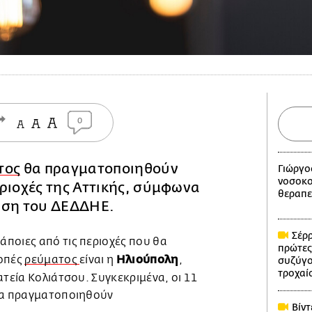
0
τος
θα πραγματοποιηθούν
Γιώργο
νοσοκο
ριοχές της Αττικής, σύμφωνα
θεραπε
ωση του ΔΕΔΔΗΕ.
Σέρρ
ποιες από τις περιοχές που θα
πρώτες
Ηλιούπολη
κοπές
ρεύματος
είναι η
,
συζύγο
τροχαί
ατεία Κολιάτσου. Συγκεκριμένα, οι 11
να πραγματοποιηθούν
Βίντ