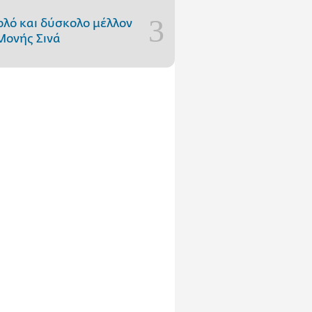
ολό και δύσκολο μέλλον
Μονής Σινά