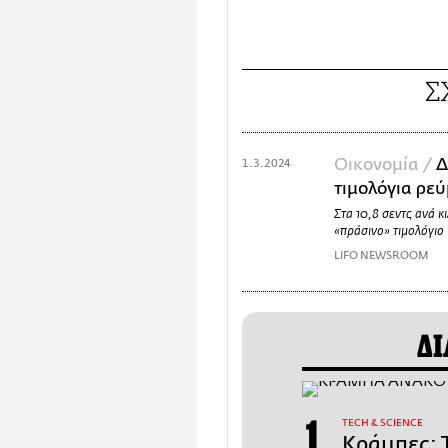
Σ
Οικονομία /
Δ
1.3.2024
τιμολόγια ρε
Στα 10,8 σεντς ανά κ
«πράσινο» τιμολόγιο
LIFO NEWSROOM
ΔΙ
ΤECH & SCIENCE
Κράμπες: Τ