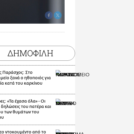
ΔΗΜΟΦΙΛΗ
ς Παράσχος: Στο
μείο ξανά ο ηθοποιός για
ία κατά του καρκίνου
ες: «Τα έχασα όλα» - Οι
 δηλώσεις του πατέρα και
υ των θυμάτων του
ου
εο ντοκουμέντο από το