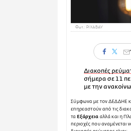
Φωτ.: PIXABAY
Διακοπές ρεύμα
σήμερα σε 11 πε
με την ανακοίν
Σύμφωνα με τον ΔΕΔΔΗΕ κά
επηρεαστούν από τις δια
Εξάρχεια
τα
αλλά και η Πλ
περιοχές που αναμένεται 