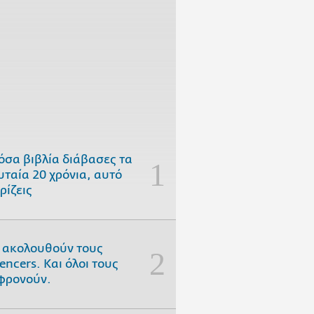
όσα βιβλία διάβασες τα
υταία 20 χρόνια, αυτό
ρίζεις
 ακολουθούν τους
uencers. Και όλοι τους
φρονούν.