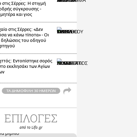
 στις Σέρρες: Η στιγμή
οδρής σύγκρουσης -
μητέρα και γιος
αίο στις Σέρρες: «Δεν
σα να κάνω τίποτα» - Οι
 δηλώσεις του οδηγού
ρτηγού
ττός: Εντοπίστηκε σορός
στο εκκλησάκι των Αγίων
ων
ΤΑ ΔΗΜΟΦΙΛΗ 30 ΗΜΕΡΩΝ
ΕΠΙΛΟΓΕΣ
από το Lifo.gr