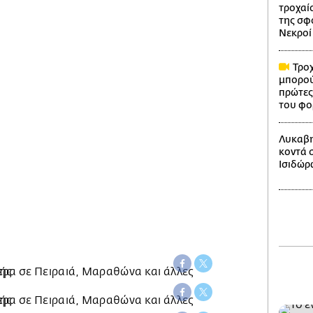
τροχαίο
της σφ
Νεκροί 
Τροχ
μπορού
πρώτες
του φο
Λυκαβη
κοντά 
Ισιδώρ