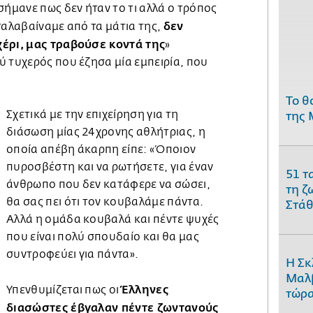
σήμανε πως δεν ήταν το τι αλλά ο τρόπος
δεν
ταλαβαίναμε από τα μάτια της,
χέρι, μας τραβούσε κοντά της
»
ύ τυχερός που έζησα μία εμπειρία, που
Το θ
Σχετικά με την επιχείρηση για τη
της 
διάσωση μίας 24χρονης αθλήτριας, η
οποία απέβη άκαρπη είπε: «Όποιον
πυροσβέστη και να ρωτήσετε, για έναν
51 τ
άνθρωπο που δεν κατάφερε να σώσει,
τη ζ
θα σας πει ότι τον κουβαλάμε πάντα.
Στάθ
Αλλά η ομάδα κουβαλά και πέντε ψυχές
που είναι πολύ σπουδαίο και θα μας
συντροφεύει για πάντα».
Η Σκ
Μαλβ
Έλληνες
Υπενθυμίζεται πως οι
τώρα
διασώστες έβγαλαν πέντε ζωντανούς