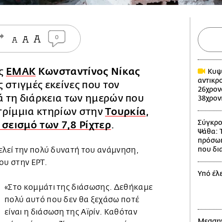
0
ης
ΕΜΑΚ
Κωνσταντίνος Νίκας
Κυψέ
αντικρ
 στιγμές εκείνες που τον
26χρον
 τη διάρκεια των ημερών που
38χρον
τρίμμια κτηρίων στην
Τουρκία
,
Σύγκρο
 σεισμό των 7,8 Ρίχτερ
.
Ψάθα: 
πρόσωπ
που δι
ελεί την πολύ δυνατή του ανάμνηση,
ου στην ΕΡΤ.
Υπό έλ
«Στο κομμάτι της διάσωσης. Δεθήκαμε
πολύ αυτό που δεν θα ξεχάσω ποτέ
είναι η διάσωση της Αϊρίν. Καθόταν
Μεσσην