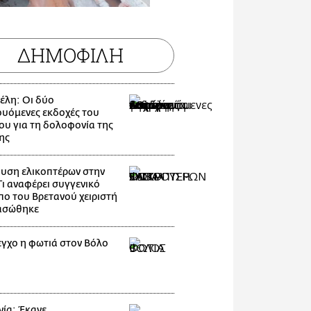
ΔΗΜΟΦΙΛΗ
λη: Οι δύο
ουόμενες εκδοχές του
ου για τη δολοφονία της
ης
υση ελικοπτέρων στην
Τι αναφέρει συγγενικό
ο του Βρετανού χειριστή
ασώθηκε
εγχο η φωτιά στον Βόλο
ία: Έκανε