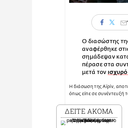
O διασώστης τ
αναφέρθηκε στις
σημάδεψαν κατά
πέρασε στα συν
μετά τον
ισχυρό
Η διάσωση της Αϊρίν, αποτ
όπως είπε σε συνέντευξή τ
ΔΕΙΤΕ ΑΚΟΜΑ