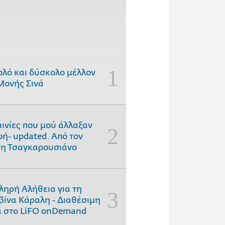
ολό και δύσκολο μέλλον
Μονής Σινά
αινίες που μού άλλαξαν
ωή- updated. Aπό τον
η Τσαγκαρουσιάνο
ληρή Αλήθεια για τη
ίνα Κάραλη - Διαθέσιμη
 στo LiFO onDemand