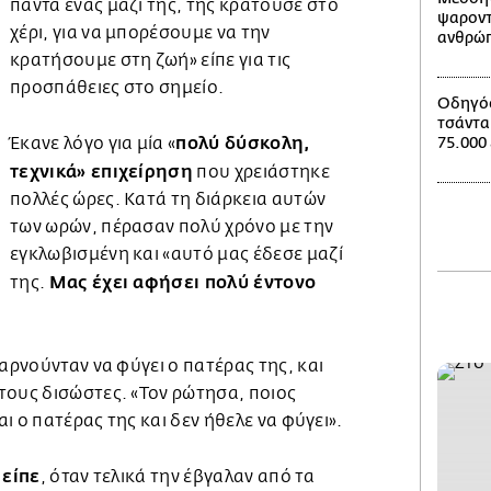
πάντα ένας μαζί της, της κρατούσε στο
ψαροντ
χέρι, για να μπορέσουμε να την
ανθρώπ
κρατήσουμε στη ζωή» είπε για τις
προσπάθειες στο σημείο.
Οδηγός
τσάντα
πολύ δύσκολη,
Έκανε λόγο για μία «
75.000
τεχνικά» επιχείρηση
που χρειάστηκε
πολλές ώρες. Κατά τη διάρκεια αυτών
των ωρών, πέρασαν πολύ χρόνο με την
εγκλωβισμένη και «αυτό μας έδεσε μαζί
Μας έχει αφήσει πολύ έντονο
της.
 αρνούνταν να φύγει ο πατέρας της, και
τους δισώστες. «Τον ρώτησα, ποιος
αι ο πατέρας της και δεν ήθελε να φύγει».
 είπε
, όταν τελικά την έβγαλαν από τα