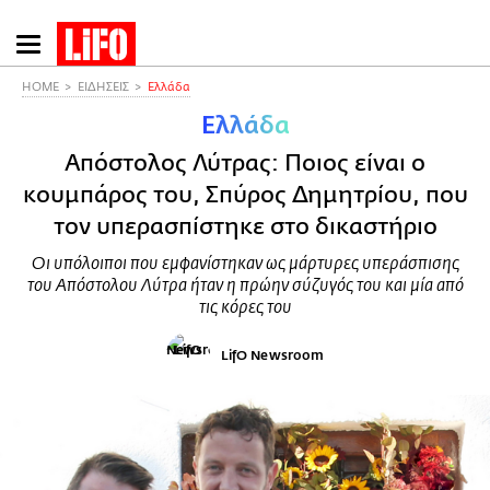
Παράκαμψη
προς
το
HOME
ΕΙΔΗΣΕΙΣ
Ελλάδα
κυρίως
Ελλάδα
περιεχόμενο
Απόστολος Λύτρας: Ποιος είναι ο
κουμπάρος του, Σπύρος Δημητρίου, που
τον υπερασπίστηκε στο δικαστήριο
Οι υπόλοιποι που εμφανίστηκαν ως μάρτυρες υπεράσπισης
του Απόστολου Λύτρα ήταν η πρώην σύζυγός του και μία από
τις κόρες του
LifO Newsroom