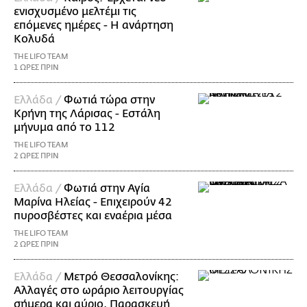
ενισχυσμένο μελτέμι τις
επόμενες ημέρες - Η ανάρτηση
Κολυδά
THE LIFO TEAM
1 ΩΡΕΣ ΠΡΙΝ
Ελλάδα /
Φωτιά τώρα στην
Κρήνη της Λάρισας - Εστάλη
μήνυμα από το 112
THE LIFO TEAM
2 ΩΡΕΣ ΠΡΙΝ
Ελλάδα /
Φωτιά στην Αγία
Μαρίνα Ηλείας - Επιχειρούν 42
πυροσβέστες και εναέρια μέσα
THE LIFO TEAM
2 ΩΡΕΣ ΠΡΙΝ
Ελλάδα /
Μετρό Θεσσαλονίκης:
Αλλαγές στο ωράριο λειτουργίας
σήμερα και αύριο, Παρασκευή