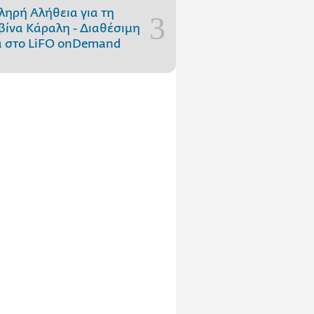
ληρή Αλήθεια για τη
ίνα Κάραλη - Διαθέσιμη
 στo LiFO onDemand