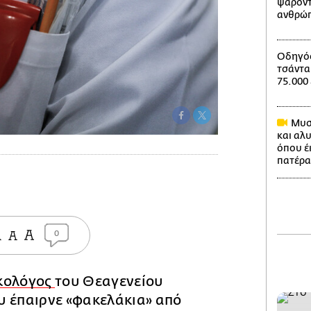
ψαροντ
ανθρώπ
Οδηγός
τσάντα
75.000
Μυστ
και αλ
όπου έ
πατέρα
0
κολόγος
του Θεαγενείου
υ έπαιρνε «φακελάκια» από