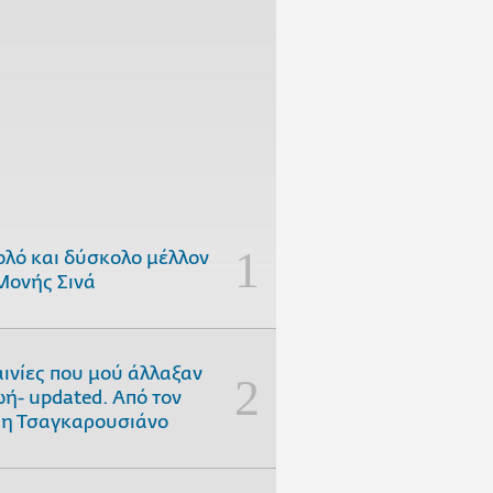
ολό και δύσκολο μέλλον
Μονής Σινά
αινίες που μού άλλαξαν
ωή- updated. Aπό τον
η Τσαγκαρουσιάνο