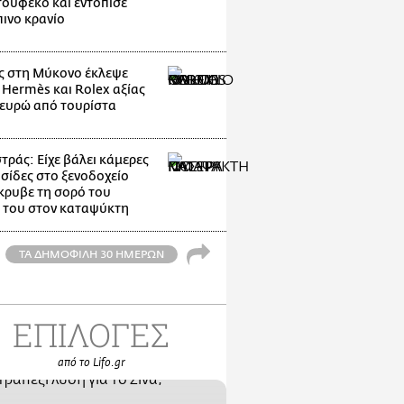
ούφεκο και εντόπισε
ινο κρανίο
 στη Μύκονο έκλεψε
 Hermès και Rolex αξίας
 ευρώ από τουρίστα
ράς: Είχε βάλει κάμερες
υσίδες στο ξενοδοχείο
κρυβε τη σορό του
 του στον καταψύκτη
ΤΑ ΔΗΜΟΦΙΛΗ 30 ΗΜΕΡΩΝ
ΕΠΙΛΟΓΕΣ
από το Lifo.gr