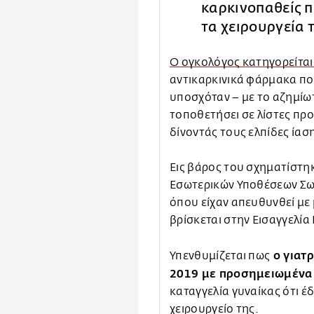
καρκινοπαθείς 
τα χειρουργεία 
Ο ογκολόγος κατηγορείται
αντικαρκινικά φάρμακα πο
υποσχόταν – με το αζημίωτο
τοποθετήσει σε λίστες προ
δίνοντάς τους ελπίδες ίασ
Εις βάρος του σχηματίστη
Εσωτερικών Υποθέσεων Σω
όπου είχαν απευθυνθεί με 
βρίσκεται στην Εισαγγελί
ο γιατρ
Υπενθυμίζεται πως
2019 με προσημειωμένα
καταγγελία γυναίκας ότι έ
χειρουργείο της.