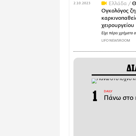
Ελλάδα /
Θ
2.10.2023
Ογκολόγος ζη
καρκινοπαθεί
χειρουργείου
Είχε πάρει χρήματα α
LIFO NEWSROOM
ΔΙ
DAILY
Πάνω στο 