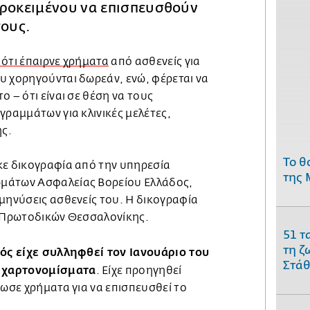
προκειμένου να επισπευσθούν
τους.
 ότι έπαιρνε χρήματα
από ασθενείς για
υ χορηγούνται δωρεάν, ενώ, φέρεται να
 – ότι είναι σε θέση να τους
γραμμάτων για κλινικές μελέτες,
ης.
Το θ
κε δικογραφία από την υπηρεσία
της 
μάτων Ασφαλείας Βορείου Ελλάδος,
μηνύσεις ασθενείς του. Η δικογραφία
α Πρωτοδικών Θεσσαλονίκης.
51 τ
τη ζ
ός είχε συλληφθεί τον Ιανουάριο του
Στάθ
 χαρτονομίσματα
. Είχε προηγηθεί
δωσε χρήματα για να επισπευσθεί το