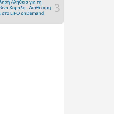
ληρή Αλήθεια για τη
ίνα Κάραλη - Διαθέσιμη
 στo LiFO onDemand