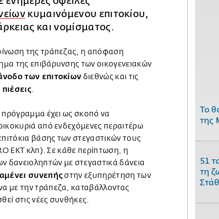
ε ενήμερες οφειλές
νείων
κυμαινόμενου επιτοκίου,
ρκειας και νομίσματος.
οίνωση της τράπεζας, η απόφαση
ημα της επιβάρυνσης των οικογενειακών
άνοδο των επιτοκίων
διεθνώς και τις
 πιέσεις
.
Το θ
ω πρόγραμμα έχει ως σκοπό να
της 
οικοκυριά από ενδεχόμενες περαιτέρω
επιτόκια βάσης των στεγαστικών τους
MRO EKΤ κλπ). Σε κάθε περίπτωση, η
51 τ
ων δανειοληπτών με στεγαστικά δάνεια
τη ζ
ραμένει συνεπής
στην εξυπηρέτηση των
Στάθ
α με την τράπεζα, καταβάλλοντας
εί στις νέες συνθήκες.