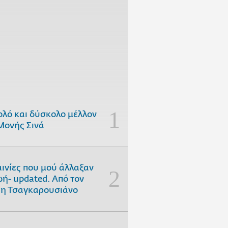
ολό και δύσκολο μέλλον
Μονής Σινά
αινίες που μού άλλαξαν
ωή- updated. Aπό τον
η Τσαγκαρουσιάνο