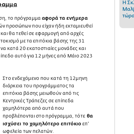
Η Σκ
γραμμα
Μαλβ
τώρα
αφορά τα ενήμερα
ση, το πρόγραμμα
ν προσώπων που είχαν ήδη εκταμιευθεί
και θα τεθεί σε εφαρμογή από αρχές
τοκισμό με τα επιτόκια βάσης της 31
να κατά 20 εκατοστιαίες μονάδες και
ίπεδο αυτό για 12 μήνες από Μάιο 2023
Στο ενδεχόμενο που κατά τη 12μηνη
διάρκεια του προγράμματος τα
επιτόκια βάσης μειωθούν από τις
Κεντρικές Τράπεζες σε επίπεδα
χαμηλότερα από αυτά που
θα
προβλέπονται στο πρόγραμμα, τότε
ισχύσει το χαμηλότερο επιτόκιο
επ'
ωφελεία των πελατών.