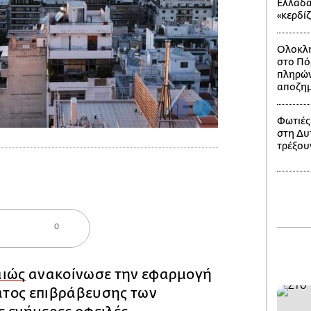
Ελλάδα
«κερδί
Ολοκλη
στο Πό
πληρών
αποζημ
Φωτιές
στη Δυτ
τρέξου
0
αιώς
ανακοίνωσε την εφαρμογή
τος επιβράβευσης των