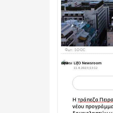
Φωτ.: SOOC
LifO Newsroom
11.4.2023 | 13:12
Η
τράπεζα Πειρ
νέου προγράμμα