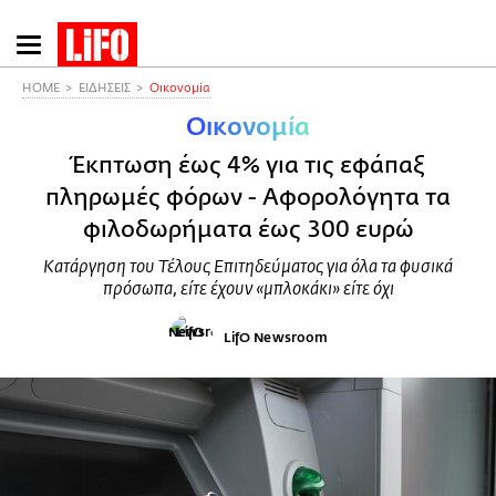
Παράκαμψη
προς
το
HOME
ΕΙΔΗΣΕΙΣ
Οικονομία
κυρίως
Οικονομία
περιεχόμενο
Έκπτωση έως 4% για τις εφάπαξ
πληρωμές φόρων - Αφορολόγητα τα
φιλοδωρήματα έως 300 ευρώ
Κατάργηση του Τέλους Επιτηδεύματος για όλα τα φυσικά
πρόσωπα, είτε έχουν «μπλοκάκι» είτε όχι
LifO Newsroom