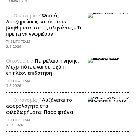
1 ΜΕΡΑ ΠΡΙΝ
Οικονομία /
Φωτιές:
Αποζημιώσεις και έκτακτα
βοηθήματα στους πληγέντες - Τι
πρέπει να γνωρίζουν
THE LIFO TEAM
3.8.2026
Οικονομία /
Πετρέλαιο κίνησης:
Μέχρι πότε είναι σε ισχύ η
επιπλέον επιδότηση
THE LIFO TEAM
3.8.2026
Οικονομία /
Αυξάνεται το
αφορολόγητο στα
φιλοδωρήματα: Πόσο φτάνει
THE LIFO TEAM
31.7.2026