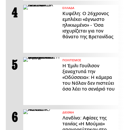
ΕΛΛΑΔΑ
Κυψέλη: Ο 26χρονος
εμπλέκει «άγνωστο
ηλικιωμένο» - Όσα
ισχυρίζεται για τον
θάνατο της Βρετανίδας
ΠΟΛΙΤΙΣΜΟΣ
Η Έμιλι Γουίλσον
ξαναχτυπά την
«Οδύσσεια»: Η κάμερα
του Νόλαν δεν πιστεύει
όσα λέει το σενάριό του
ΔΙΕΘΝΗ
Λονδίνο: Αφίσες της
ταινίας «Η Μούμια»
απαγορεύτηκαν στο