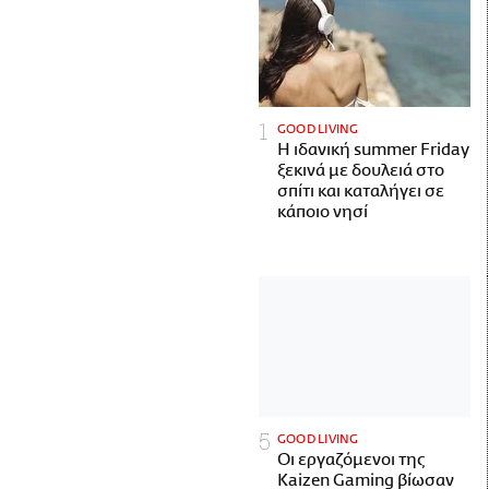
GOOD LIVING
Η ιδανική summer Friday
ξεκινά με δουλειά στο
σπίτι και καταλήγει σε
κάποιο νησί
GOOD LIVING
Οι εργαζόμενοι της
Kaizen Gaming βίωσαν