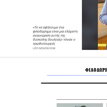
«Το να αφήνουμε ένα
φιλοδώρημα είναι μια ελάχιστη
αναγνώριση αυτής της
δύσκολης δουλειάς» τόνισε ο
πρωθυπουργός
LIFO NEWSROOM
ΦΙΛΟΔΩΡ