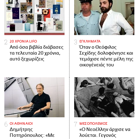
20 ΧΡΟΝΙΑ LIFO
ΕΓΚΛΗΜΑΤΑ
Από όσα βιβλία διάβασες
Όταν ο Θεόφιλος
τα τελευταία 20 χρόνια,
Σεχίδης δολοφόνησε και
αυτό ξεχωρίζεις
τεμάχισε πέντε μέλη της
οικογένειάς του
ΟΙ ΑΘΗΝΑΙΟΙ
ΜΕΣΟΠΟΛΕΜΟΣ
Δημήτρης
«Ο Νεοέλλην άρχισε να
Ποτηρόπουλος: «Με
λούεται. Γεγονός