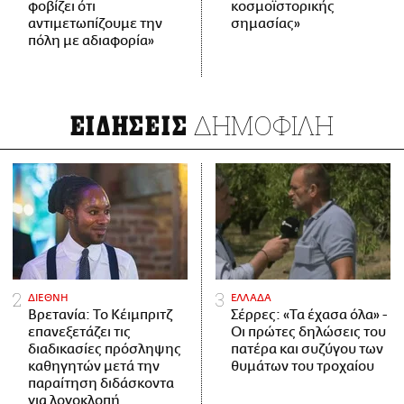
φοβίζει ότι
κοσμοϊστορικής
αντιμετωπίζουμε την
σημασίας»
πόλη με αδιαφορία»
ΔΗΜΟΦΙΛΗ
ΕΙΔΗΣΕΙΣ
ΔΙΕΘΝΗ
ΕΛΛΑΔΑ
Βρετανία: Το Κέιμπριτζ
Σέρρες: «Τα έχασα όλα» -
επανεξετάζει τις
Οι πρώτες δηλώσεις του
διαδικασίες πρόσληψης
πατέρα και συζύγου των
καθηγητών μετά την
θυμάτων του τροχαίου
παραίτηση διδάσκοντα
για λογοκλοπή