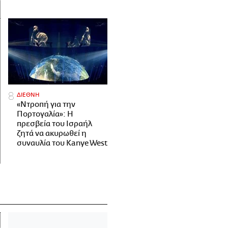
ΔΙΕΘΝΗ
«Ντροπή για την
Πορτογαλία»: Η
πρεσβεία του Ισραήλ
ζητά να ακυρωθεί η
συναυλία του Kanye West