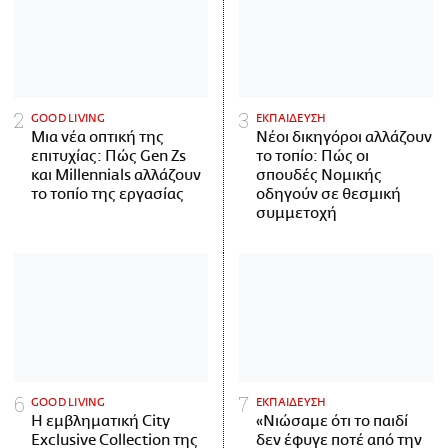
GOOD LIVING
ΕΚΠΑΙΔΕΥΣΗ
Μια νέα οπτική της
Νέοι δικηγόροι αλλάζουν
επιτυχίας: Πώς Gen Zs
το τοπίο: Πώς οι
και Millennials αλλάζουν
σπουδές Νομικής
το τοπίο της εργασίας
οδηγούν σε θεσμική
συμμετοχή
GOOD LIVING
ΕΚΠΑΙΔΕΥΣΗ
Η εμβληματική City
«Νιώσαμε ότι το παιδί
Exclusive Collection της
δεν έφυγε ποτέ από την