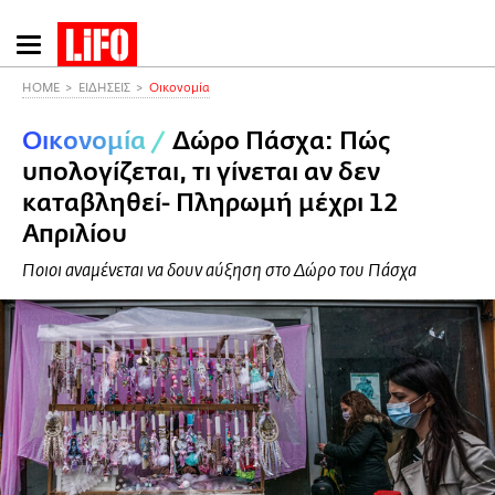
Παράκαμψη
προς
το
HOME
ΕΙΔΗΣΕΙΣ
Οικονομία
κυρίως
Οικονομία
/
Δώρο Πάσχα: Πώς
περιεχόμενο
υπολογίζεται, τι γίνεται αν δεν
καταβληθεί- Πληρωμή μέχρι 12
Απριλίου
Ποιοι αναμένεται να δουν αύξηση στο Δώρο του Πάσχα