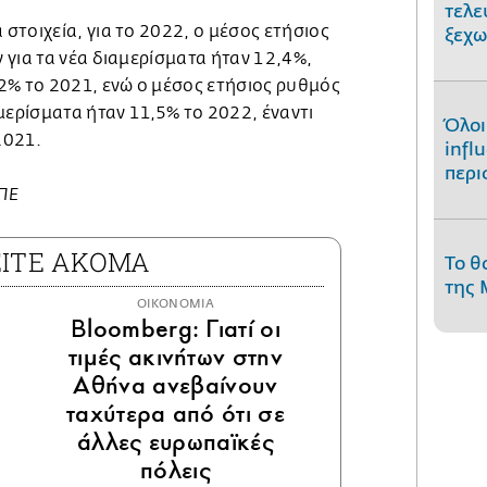
τελε
τοιχεία, για το 2022, ο μέσος ετήσιος
ξεχω
για τα νέα διαμερίσματα ήταν 12,4%,
2% το 2021, ενώ ο μέσος ετήσιος ρυθμός
μερίσματα ήταν 11,5% το 2022, έναντι
Όλοι
2021.
infl
περι
ΜΠΕ
ΕΙΤΕ ΑΚΟΜΑ
Το θ
της 
ΟΙΚΟΝΟΜΙΑ
Bloomberg: Γιατί οι
τιμές ακινήτων στην
Αθήνα ανεβαίνουν
ταχύτερα από ότι σε
άλλες ευρωπαϊκές
πόλεις