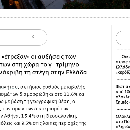
0
«έτρεξαν» οι αυξήσεις των
Οικο
στροφή
ήτων
στη χώρα το γ΄ τρίμηνο
Ελλάδα
νάκριβη τη στέγη στην Ελλάδα.
«κερδί
Φωτιά 
κινήτου,
ο ετήσιος ρυθμός μεταβολής
από 100
ρισμάτων διαμορφώθηκε στο 11,6% και
ολοκλη
νώ με βάση τη γεωγραφική θέση, ο
ζημιές 
 των τιμών των διαμερισμάτων
ν Αθήνα, 15,4% στη Θεσσαλονίκη,
Ολοκλη
στο Πό
όλεις και 9,5% στις λοιπές περιοχές της
πληρών