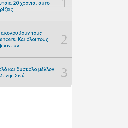
υταία 20 χρόνια, αυτό
ρίζεις
 ακολουθούν τους
uencers. Και όλοι τους
φρονούν.
ολό και δύσκολο μέλλον
Μονής Σινά