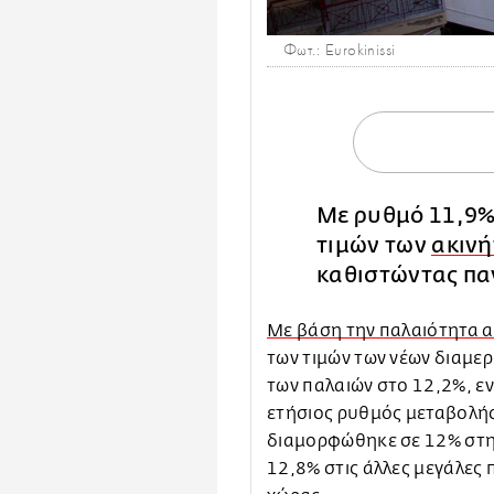
Φωτ.: Eurokinissi
Με ρυθμό 11,9% 
τιμών των
ακιν
καθιστώντας πα
Με βάση την παλαιότητα α
των τιμών των νέων διαμε
των παλαιών στο 12,2%, ε
ετήσιος ρυθμός μεταβολής
διαμορφώθηκε σε 12% στη
12,8% στις άλλες μεγάλες π