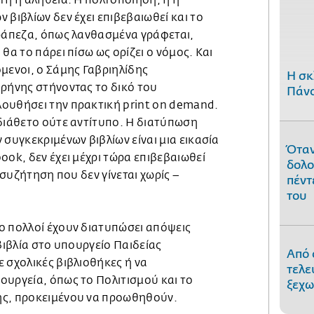
τή η αλήθεια. Η πολτοποίηση, ή η
 βιβλίων δεν έχει επιβεβαιωθεί και το
τράπεζα, όπως λανθασμένα γράφεται,
θα το πάρει πίσω ως ορίζει ο νόμος. Και
μενοι, ο Σάμης Γαβριηλίδης
H σκ
ιρήνης στήνοντας το δικό του
Πάνο
ουθήσει την πρακτική print on demand.
αδιάθετο ούτε αντίτυπο. Η διατύπωση
 συγκεκριμένων βιβλίων είναι μια εικασία
Όταν
ook, δεν έχει μέχρι τώρα επιβεβαιωθεί
δολο
η συζήτηση που δεν γίνεται χωρίς –
πέντ
του
ο πολλοί έχουν διατυπώσει απόψεις
 βιβλία στο υπουργείο Παιδείας
Από 
 σχολικές βιβλιοθήκες ή να
τελε
ουργεία, όπως το Πολιτισμού και το
ξεχω
ης, προκειμένου να προωθηθούν.