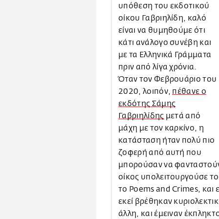
υπόθεση του εκδοτικού
οίκου Γαβριηλίδη, καλό
είναι να θυμηθούμε ότι
κάτι ανάλογο συνέβη και
με τα Ελληνικά Γράμματα
πριν από λίγα χρόνια.
Όταν τον Φεβρουάριο του
2020, λοιπόν,
πέθανε ο
εκδότης Σάμης
Γαβριηλίδης
μετά από
μάχη με τον καρκίνο, η
κατάσταση ήταν πολύ πιο
ζοφερή από αυτή που
μπορούσαν να φανταστούν κ
οίκος υπολειτουργούσε του
το Poems and Crimes, και
εκεί βρέθηκαν κυριολεκτικ
άλλη, και έμειναν έκπληκτ