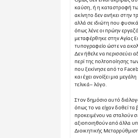
Όμως δεν είναι ακριβώς αυ
καύση, ή η καταστροφή των
ακίνητο δεν ανήκει στην 
αλλά σε ιδιώτη που φυσικά 
όπως λένε οι πρώην εργαζό
μεταφέρθηκε στην Αγίας Ε
τυπογραφείο ώστε να ακολ
Δεν ήθελε να περισσεύει 
περί της πολτοποίησης των
που ξεκίνησε από το Faceb
και έχει ανοίξει μια μεγάλ
τελικά– λόγο.
Στον δημόσιο αυτό διάλογ
όπως το να είχαν δοθεί τα
προκειμένου να σταλούν σε
αξιοποιηθούν από άλλα υπ
Διοικητικής Μεταρρύθμισ