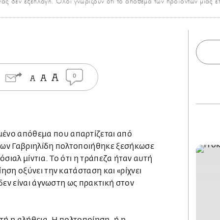
ας δεν εξεπλάγη. Όλοι γνωρίζουν ότι το απόθεμα των προϊόντων μιας ετ
0
ένο απόθεμα που απαρτίζεται από
σεων Γαβριηλίδη πολτοποιήθηκε ξεσήκωσε
όσιαλ μίντια. Το ότι η τράπεζα ήταν αυτή
ση οξύνει την κατάσταση και «ρίχνει
δεν είναι άγνωστη ως πρακτική στον