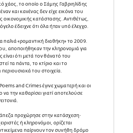
ικό χάος, το οποίο ο Σάμης Γαβριηλίδης
έναν και κανένας δεν είχε εικόνα του
ης οικονομικής κατάστασης. Αντιθέτως,
όγελο έδειχνε ότι όλα ήταν υπό έλεγχο.
μια παλιά «ρομαντική διαθήκη» το 2009.
του, αποποιήθηκαν την κληρονομιά για
 είναι ότι μετά τον θάνατό του
τεί τα πάντα, το κτίριο και το
α περιουσιακά του στοιχεία.
Poems and Crimes έγινε χωματερή και οι
ο να την καθαρίσει γιατί αποτελούσε
ειτονιά.
ράπεζα προχώρησε στην κατάσχεση∙
ιριστές ή κληρονόμοι, ορίζεται
αντικείμενα παίρνουν τον συνήθη δρόμο