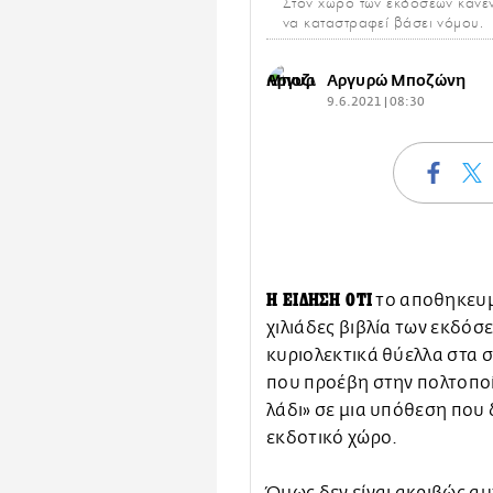
Στον χώρο των εκδόσεων κανέν
να καταστραφεί βάσει νόμου.
Αργυρώ Μποζώνη
9.6.2021 | 08:30
Η ΕΙΔΗΣΗ ΟΤΙ
το αποθηκευμ
χιλιάδες βιβλία των εκδό
κυριολεκτικά θύελλα στα σ
που προέβη στην πολτοποίη
λάδι» σε μια υπόθεση που 
εκδοτικό χώρο.