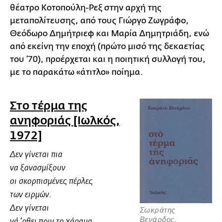
θέατρο Κοτοπούλη-Ρεξ στην αρχή της
μεταπολίτευσης, από τους Γιώργο Ζωγράφο,
Θεόδωρο Δημήτριεφ και Μαρία Δημητριάδη, ενώ
από εκείνη την εποχή (πρώτο μισό της δεκαετίας
του ’70), προέρχεται και η ποιητική συλλογή του,
με το παρακάτω «άτιτλο» ποίημα.
Στο τέρμα της
ανηφοριάς [Ιωλκός,
1972]
Δεν γίνεται πια
να ξανασμίξουν
οι σκορπισμένες πέρλες
των ειρμών.
Δεν γίνεται
Σωκράτης
Βενάρδος,
νά ’ρθει πριν το χάραμα