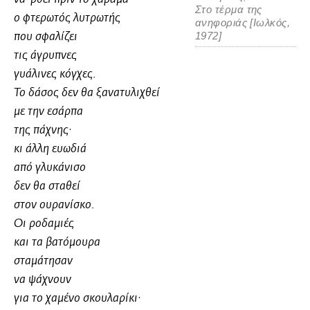
Στο τέρμα της
ο φτερωτός λυτρωτής
ανηφοριάς [Ιωλκός,
1972]
που σφαλίζει
τις άγρυπνες
γυάλινες κόγχες.
Το δάσος δεν θα ξανατυλιχθεί
με την εσάρπα
της πάχνης·
κι άλλη ευωδιά
από γλυκάνισο
δεν θα σταθεί
στον ουρανίσκο.
Οι ροδαμιές
και τα βατόμουρα
σταμάτησαν
να ψάχνουν
για το χαμένο σκουλαρίκι·