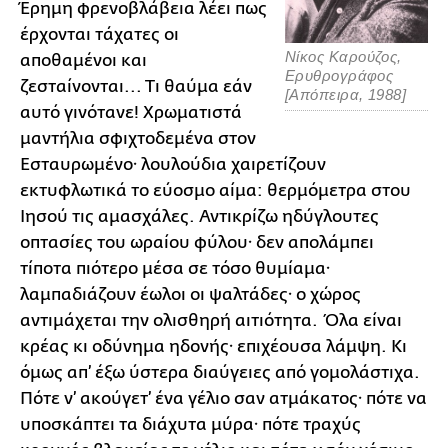
Έρημη φρενοβλάβεια λέει πως
έρχονται τάχατες οι
Νίκος Καρούζος,
αποθαμένοι και
Ερυθρογράφος
ζεσταίνονται... Τι θαύμα εάν
[Απόπειρα, 1988]
αυτό γινότανε! Χρωματιστά
μαντήλια σφιχτοδεμένα στον
Εσταυρωμένο· λουλούδια χαιρετίζουν
εκτυφλωτικά το εύοσμο αίμα: θερμόμετρα στου
Ιησού τις αμασχάλες. Αντικρίζω ηδύγλουτες
οπτασίες του ωραίου φύλου· δεν απολάμπει
τίποτα πιότερο μέσα σε τόσο θυμίαμα·
λαμπαδιάζουν έωλοι οι ψαλτάδες· ο χώρος
αντιμάχεται την ολισθηρή αιτιότητα. Όλα είναι
κρέας κι οδύνημα ηδονής· επιχέουσα λάμψη. Κι
όμως απ’ έξω ύστερα διαύγειες από γομολάστιχα.
Πότε ν’ ακούγετ’ ένα γέλιο σαν ατμάκατος· πότε να
υποσκάπτει τα διάχυτα μύρα· πότε τραχύς