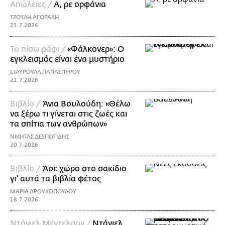
Απώλειες /
Α, ρε ορφάνια
ΤΖΟΥΛΗ ΑΓΟΡΑΚΗ
21.7.2026
Το πίσω ράφι /
«Φάλκονερ»: Ο
εγκλεισμός είναι ένα μυστήριο
ΣΤΑΥΡΟΥΛΑ ΠΑΠΑΣΠΥΡΟΥ
21.7.2026
Βιβλίο /
Άνια Βουλούδη: «Θέλω
να ξέρω τι γίνεται στις ζωές και
τα σπίτια των ανθρώπων»
ΝΙΚΗΤΑΣ ΔΕΣΠΟΤΙΔΗΣ
20.7.2026
Βιβλίο /
Άσε χώρο στο σακίδιο
γι' αυτά τα βιβλία φέτος
ΜΑΡΙΑ ΔΡΟΥΚΟΠΟΥΛΟΥ
18.7.2026
Ντάνιελ Μέντελσον /
Ντάνιελ