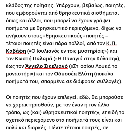
κλάδος της ποίησης. Υπάρχουν, βεβαίως, ποιητές,
που εμφορούνται από θρησκευτικά αισθήματα,
όπως και άλλοι, που μπορεί να έχουν γράψει
ποιήματα με θρησκευτικό περιεχόμενο, δίχως να
ανήκουν στους «θρησκευτικούς» ποιητές –
τέτοιοι ποιητές είναι πάρα πολλοί, από τον
Κ.Π.
Καβάφη
(«Ο Ιουλιανός εν τοις μυστηρίοις») και
τον
Κωστή Παλαμά
(«Η Παναγιά στην Κόλαση»),
έως τον
Άγγελο Σικελιανό
(«Στ’ οσίου Λουκά το
μοναστήρι») και τον
Οδυσσέα Ελύτη
(ποικίλα
ποιήματά του, σπαρμένα σε διάφορες συλλογές).
Οι ποιητές που έχουν επιλεγεί, εδώ, θα μπορούσε
να χαρακτηρισθούν, με τον έναν ή τον άλλο
τρόπο, ως (και) «θρησκευτικοί ποιητές», επειδή το
σχετικό περιεχόμενο στα ποιήματά τους είναι και
πολύ και διαρκές. Πέντε τέτοιοι ποιητές, σε