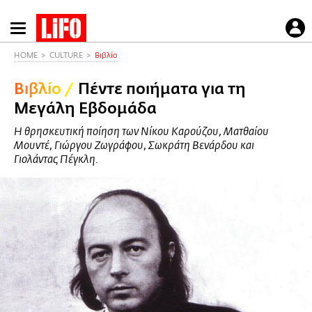
Παράκαμψη
προς
το
HOME
CULTURE
Βιβλίο
κυρίως
Βιβλίο
/
Πέντε ποιήματα για τη
περιεχόμενο
Μεγάλη Εβδομάδα
Η θρησκευτική ποίηση των Νίκου Καρούζου, Ματθαίου
Μουντέ, Γιώργου Ζωγράφου, Σωκράτη Βενάρδου και
Γιολάντας Πέγκλη.