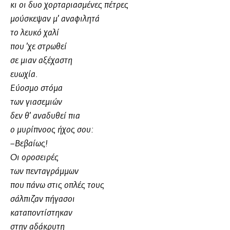
κι οι δυο χορταριασμένες πέτρες
μούσκεψαν μ’ αναφιλητά
το λευκό χαλί
που ’χε στρωθεί
σε μιαν αξέχαστη
ευωχία.
Εύοσμο στόμα
των γιασεμιών
δεν θ’ αναδυθεί πια
ο μυρίπνοος ήχος σου:
–Βεβαίως!
Οι οροσειρές
των πενταγράμμων
που πάνω στις οπλές τους
σάλπιζαν πήγασοι
καταποντίστηκαν
στην αδάκρυτη