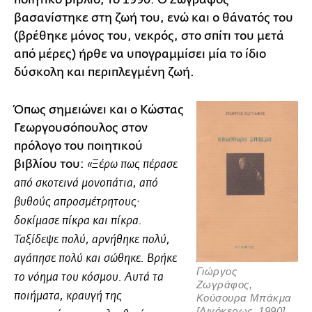
βασανίστηκε στη ζωή του, ενώ και ο θάνατός του
(βρέθηκε μόνος του, νεκρός, στο σπίτι του μετά
από μέρες) ήρθε να υπογραμμίσει μία το ίδιο
δύσκολη και περιπλεγμένη ζωή.
Όπως σημειώνει και ο Κώστας
Γεωργουσόπουλος στον
πρόλογο του ποιητικού
βιβλίου του:
«Ξέρω πως πέρασε
από σκοτεινά μονοπάτια, από
βυθούς απροσμέτρητους·
δοκίμασε πίκρα και πίκρα.
Ταξίδεψε πολύ, αρνήθηκε πολύ,
αγάπησε πολύ και σώθηκε. Βρήκε
Γιώργος
το νόημα του κόσμου. Αυτά τα
Ζωγράφος,
ποιήματα, κραυγή της
Κούσουρα Μπάκμα
[Αιγόκερως, 1990]