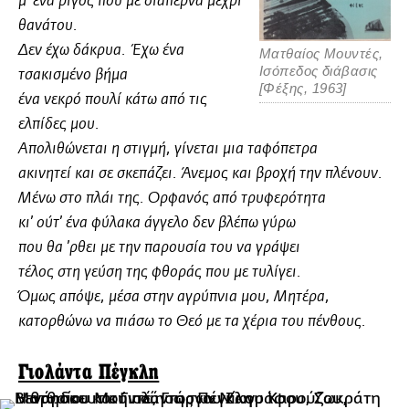
μ’ ένα ρίγος που με διαπερνά μέχρι
θανάτου.
Δεν έχω δάκρυα. Έχω ένα
Ματθαίος Μουντές,
Ισόπεδος διάβασις
τσακισμένο βήμα
[Φέξης, 1963]
ένα νεκρό πουλί κάτω από τις
ελπίδες μου.
Απολιθώνεται η στιγμή, γίνεται μια ταφόπετρα
ακινητεί και σε σκεπάζει. Άνεμος και βροχή την πλένουν.
Μένω στο πλάι της. Ορφανός από τρυφερότητα
κι’ ούτ’ ένα φύλακα άγγελο δεν βλέπω γύρω
που θα ’ρθει με την παρουσία του να γράψει
τέλος στη γεύση της φθοράς που με τυλίγει.
Όμως απόψε, μέσα στην αγρύπνια μου, Μητέρα,
κατορθώνω να πιάσω το Θεό με τα χέρια του πένθους.
Γιολάντα Πέγκλη