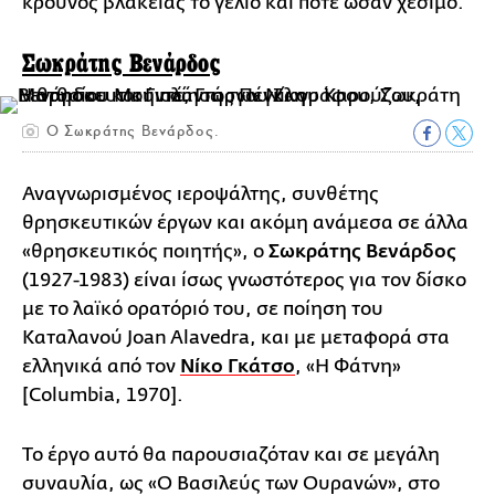
κρουνός βλακείας το γέλιο και πότε ωσάν χέσιμο.
Σωκράτης Βενάρδος
Ο Σωκράτης Βενάρδος.
Αναγνωρισμένος ιεροψάλτης, συνθέτης
θρησκευτικών έργων και ακόμη ανάμεσα σε άλλα
«θρησκευτικός ποιητής», ο
Σωκράτης Βενάρδος
(1927-1983) είναι ίσως γνωστότερος για τον δίσκο
με το λαϊκό ορατόριό του, σε ποίηση του
Καταλανού Joan Alavedra, και με μεταφορά στα
ελληνικά από τον
Νίκο Γκάτσο
, «Η Φάτνη»
[Columbia, 1970].
Το έργο αυτό θα παρουσιαζόταν και σε μεγάλη
συναυλία, ως «Ο Βασιλεύς των Ουρανών», στο