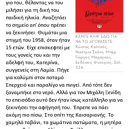
γιο του, θέλοντας να του
μιλήσει για τη δική του
παιδική ηλικία. Αναζητάει
το σημείο απ’ όπου πρέπει
να ξεκινήσει. Θυμάται μια
ΚΑΝΤΕ ΚΛΙΚ ΕΔΩ ΓΙΑ
στιγμή του 1958, όταν ήταν
ΝΑ ΤΟ ΑΓΟΡΑΣΕΤΕ:
Κώστας Καλτσάς,
15 ετών. Είχε επισκεφτεί με
Νικήτρια Σκόνη, Μτφρ.
τους γονείς του και την
Γιώργος Μαραγκός,
αδελφή του, Κατερίνα,
Εκδόσεις Ψυχογιός, Σελ.:
556
συγγενείς στη Λαμία. Πήγε
για κολύμπι στον ποταμό
Σπερχειό και παραλίγο να πνιγεί. Από τότε δεν
ξαναμπήκε στο νερό. Αλλά για τον Μιχάλη Ξενίδη
το επεισόδιο αυτό δεν ήταν ίσως κατάλληλο για να
ξεκινήσει την αφήγησή του. Έπρεπε να πάει
ακόμη πιο πίσω. Στο σπίτι της Καισαριανής. Το
χαμηλό ταβάνι, τα χωμάτινα πατώματα, η μητέρα