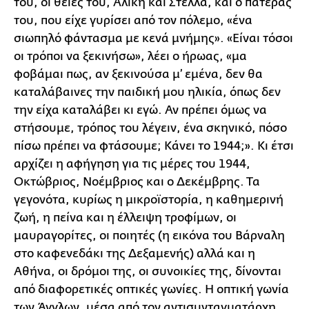
του, οι θείες του, Αλίκη και Στέλλα, και ο πατέρας
του, που είχε γυρίσει από τον πόλεμο, «ένα
σιωπηλό φάντασμα με κενά μνήμης». «Είναι τόσοι
οι τρόποι να ξεκινήσω», λέει ο ήρωας, «μα
φοβάμαι πως, αν ξεκινούσα μ’ εμένα, δεν θα
καταλάβαινες την παιδική μου ηλικία, όπως δεν
την είχα καταλάβει κι εγώ. Αν πρέπει όμως να
στήσουμε, τρόπος του λέγειν, ένα σκηνικό, πόσο
πίσω πρέπει να φτάσουμε; Κάνει το 1944;». Κι έτσι
αρχίζει η αφήγηση για τις μέρες του 1944,
Οκτώβριος, Νοέμβριος και ο Δεκέμβρης. Τα
γεγονότα, κυρίως η μικροϊστορία, η καθημερινή
ζωή, η πείνα και η έλλειψη τροφίμων, οι
μαυραγορίτες, οι ποιητές (η εικόνα του Βάρναλη
στο καφενεδάκι της Δεξαμενής) αλλά και η
Αθήνα, οι δρόμοι της, οι συνοικίες της, δίνονται
από διαφορετικές οπτικές γωνίες. Η οπτική γωνία
των Άγγλων, μέσα από τον αντισυνταγματάρχη