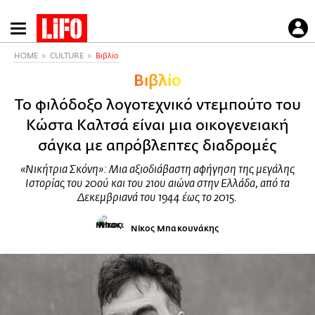
Παράκαμψη
προς
το
HOME
CULTURE
Βιβλίο
κυρίως
Βιβλίο
περιεχόμενο
Το φιλόδοξο λογοτεχνικό ντεμπούτο του
Κώστα Καλτσά είναι μια οικογενειακή
σάγκα με απρόβλεπτες διαδρομές
«Νικήτρια Σκόνη»: Μια αξιοδιάβαστη αφήγηση της μεγάλης
Ιστορίας του 20ού και του 21ου αιώνα στην Ελλάδα, από τα
Δεκεμβριανά του 1944 έως το 2015.
Νίκος Μπακουνάκης