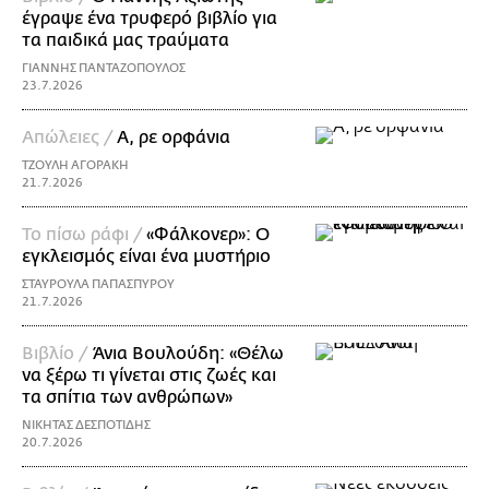
έγραψε ένα τρυφερό βιβλίο για
τα παιδικά μας τραύματα
ΓΙΑΝΝΗΣ ΠΑΝΤΑΖΟΠΟΥΛΟΣ
23.7.2026
Απώλειες /
Α, ρε ορφάνια
ΤΖΟΥΛΗ ΑΓΟΡΑΚΗ
21.7.2026
Το πίσω ράφι /
«Φάλκονερ»: Ο
εγκλεισμός είναι ένα μυστήριο
ΣΤΑΥΡΟΥΛΑ ΠΑΠΑΣΠΥΡΟΥ
21.7.2026
Βιβλίο /
Άνια Βουλούδη: «Θέλω
να ξέρω τι γίνεται στις ζωές και
τα σπίτια των ανθρώπων»
ΝΙΚΗΤΑΣ ΔΕΣΠΟΤΙΔΗΣ
20.7.2026