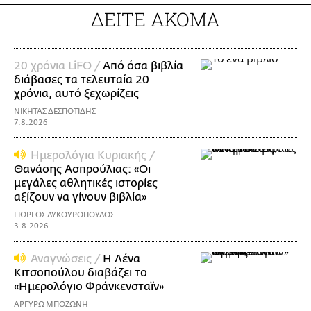
ΔΕΙΤΕ ΑΚΟΜΑ
20 χρόνια LiFO /
Από όσα βιβλία
διάβασες τα τελευταία 20
χρόνια, αυτό ξεχωρίζεις
ΝΙΚΗΤΑΣ ΔΕΣΠΟΤΙΔΗΣ
7.8.2026
Ημερολόγια Κυριακής /
Θανάσης Ασπρούλιας: «Οι
μεγάλες αθλητικές ιστορίες
αξίζουν να γίνουν βιβλία»
ΓΙΩΡΓΟΣ ΛΥΚΟΥΡΟΠΟΥΛΟΣ
3.8.2026
Αναγνώσεις /
Η Λένα
Κιτσοπούλου διαβάζει το
«Ημερολόγιο Φράνκενσταϊν»
ΑΡΓΥΡΩ ΜΠΟΖΩΝΗ