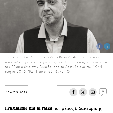
Το πρώτο μυθιστόρημα του Κώστα Καλτσά, είναι μια φιλόδοξη
προσπάθεια για την αφήγηση της μεγάλης Ιστορίας του 20ού και
του 21ου αιώνα στην Ελλάδα, από τα Δεκεμβριανά του 1944
έως το 2015. Φωτ.:Πάρις Ταβιτιάν/LIFO
0
15.4.2024 | 09:19
ΓΡΑΜΜΕΝΗ ΣΤΑ ΑΓΓΛΙΚΑ
, ως μέρος διδακτορικής