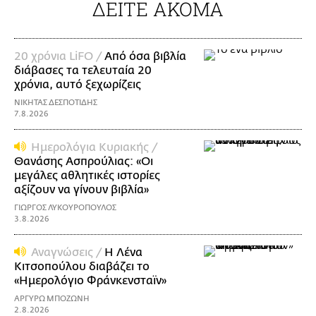
ΔΕΙΤΕ ΑΚΟΜΑ
20 χρόνια LiFO /
Από όσα βιβλία
διάβασες τα τελευταία 20
χρόνια, αυτό ξεχωρίζεις
ΝΙΚΗΤΑΣ ΔΕΣΠΟΤΙΔΗΣ
7.8.2026
Ημερολόγια Κυριακής /
Θανάσης Ασπρούλιας: «Οι
μεγάλες αθλητικές ιστορίες
αξίζουν να γίνουν βιβλία»
ΓΙΩΡΓΟΣ ΛΥΚΟΥΡΟΠΟΥΛΟΣ
3.8.2026
Αναγνώσεις /
Η Λένα
Κιτσοπούλου διαβάζει το
«Ημερολόγιο Φράνκενσταϊν»
ΑΡΓΥΡΩ ΜΠΟΖΩΝΗ
2.8.2026