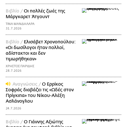
Βιβλίο /
Οι πολλές ζωές της
Μάργκαρετ Άτγουντ
ΤΙΝΑ ΜΑΝΔΗΛΑΡΑ
31.7.2026
Βιβλίο /
Ελισάβετ Χρονοπούλου:
«Οι δωσίλογοι ήταν πολλοί,
αδίστακτοι και δεν
τιμωρήθηκαν»
ΧΡΗΣΤΟΣ ΠΑΡΙΔΗΣ
28.7.2026
Αναγνώσεις /
Ο Ερρίκος
Σοφράς διαβάζει τις «Ωδές στον
Πρίγκιπα» του Νίκoυ-Αλέξη
Ασλάνογλου
24.7.2026
Βιβλίο /
Ο Γιάννης Αξιώτης