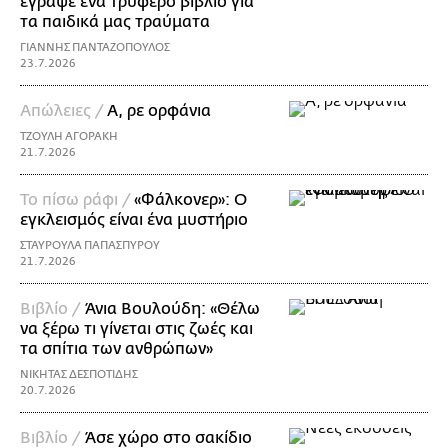
έγραψε ένα τρυφερό βιβλίο για
τα παιδικά μας τραύματα
ΓΙΑΝΝΗΣ ΠΑΝΤΑΖΟΠΟΥΛΟΣ
23.7.2026
Απώλειες /
Α, ρε ορφάνια
ΤΖΟΥΛΗ ΑΓΟΡΑΚΗ
21.7.2026
Το πίσω ράφι /
«Φάλκονερ»: Ο
εγκλεισμός είναι ένα μυστήριο
ΣΤΑΥΡΟΥΛΑ ΠΑΠΑΣΠΥΡΟΥ
21.7.2026
Βιβλίο /
Άνια Βουλούδη: «Θέλω
να ξέρω τι γίνεται στις ζωές και
τα σπίτια των ανθρώπων»
ΝΙΚΗΤΑΣ ΔΕΣΠΟΤΙΔΗΣ
20.7.2026
Βιβλίο /
Άσε χώρο στο σακίδιο