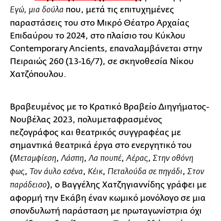
που, μετά τις επιτυχημένες
Εγώ, μια δούλα
παραστάσεις του στο Μικρό Θέατρο Αρχαίας
Επιδαύρου το 2024, στο πλαίσιο του Κύκλου
Contemporary Ancients, επαναλαμβάνεται στην
Πειραιώς 260 (13-16/7), σε σκηνοθεσία Νίκου
Χατζόπουλου.
Βραβευμένος με το Κρατικό Βραβείο Διηγήματος-
Νουβέλας 2023, πολυμεταφρασμένος
πεζογράφος και θεατρικός συγγραφέας με
σημαντικά θεατρικά έργα στο ενεργητικό του
(
,
,
,
,
Μεταμφίεση
Λάσπη
Λα πουπέ
Αέρας
Στην οθόνη
,
,
,
,
φως
Τον άυλο εσένα
Κέικ
Πεταλούδα σε πηγάδι
Στον
), ο Βαγγέλης Χατζηγιαννίδης γράφει με
παράδεισο
αφορμή την Εκάβη έναν κωμικό μονόλογο σε μια
σπονδυλωτή παράσταση με πρωταγωνίστρια όχι