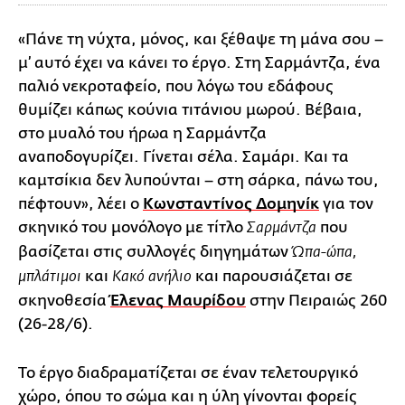
«Πάνε τη νύχτα, μόνος, και ξέθαψε τη μάνα σου –
μ’ αυτό έχει να κάνει το έργο. Στη Σαρμάντζα, ένα
παλιό νεκροταφείο, που λόγω του εδάφους
θυμίζει κάπως κούνια τιτάνιου μωρού. Βέβαια,
στο μυαλό του ήρωα η Σαρμάντζα
αναποδογυρίζει. Γίνεται σέλα. Σαμάρι. Και τα
καμτσίκια δεν λυπούνται – στη σάρκα, πάνω του,
πέφτουν», λέει ο
Κωνσταντίνος Δομηνίκ
για τον
σκηνικό του μονόλογο με τίτλο
που
Σαρμάντζα
βασίζεται στις συλλογές διηγημάτων
Ώπα-ώπα,
και
και παρουσιάζεται σε
μπλάτιμοι
Κακό ανήλιο
σκηνοθεσία
Έλενας Μαυρίδου
στην Πειραιώς 260
(26-28/6).
Το έργο διαδραματίζεται σε έναν τελετουργικό
χώρο, όπου το σώμα και η ύλη γίνονται φορείς