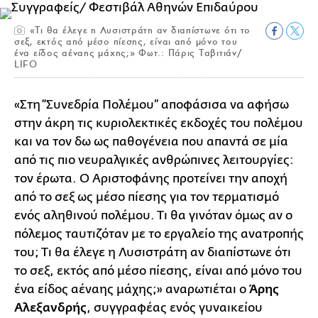
«Τι θα έλεγε η Λυσιστράτη αν διαπίστωνε ότι το
σεξ, εκτός από μέσο πίεσης, είναι από μόνο του
ένα είδος αέναης μάχης;» Φωτ.: Πάρις Ταβιτιάν/
LIFO
«Στη “Συνεδρία Πολέμου” αποφάσισα να αφήσω
στην άκρη τις κυριολεκτικές εκδοχές του πολέμου
και να τον δω ως παθογένεια που απαντά σε μία
από τις πιο νευραλγικές ανθρώπινες λειτουργίες:
τον έρωτα. Ο Αριστοφάνης προτείνει την αποχή
από το σεξ ως μέσο πίεσης για τον τερματισμό
ενός αληθινού πολέμου. Τι θα γινόταν όμως αν ο
πόλεμος ταυτιζόταν με το εργαλείο της ανατροπής
του; Τι θα έλεγε η Λυσιστράτη αν διαπίστωνε ότι
το σεξ, εκτός από μέσο πίεσης, είναι από μόνο του
ένα είδος αέναης μάχης;» αναρωτιέται ο
Άρης
Αλεξανδρής
, συγγραφέας ενός γυναικείου