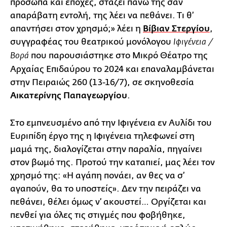
πρόσωπα και εποχές, στάζει πάνω της σαν
απαράβατη εντολή, της λέει να πεθάνει. Τι θ’
απαντήσει στον χρησμό;» λέει η
Βίβιαν Στεργίου
,
συγγραφέας του θεατρικού μονόλογου
Ιφιγένεια /
που παρουσιάστηκε στο Μικρό Θέατρο της
Βορά
Αρχαίας Επιδαύρου το 2024 και επαναλαμβάνεται
στην Πειραιώς 260 (13-16/7), σε σκηνοθεσία
Αικατερίνης Παπαγεωργίου
.
Στο εμπνευσμένο από την Ιφιγένεια εν Αυλίδι του
Ευριπίδη έργο της η Ιφιγένεια τηλεφωνεί στη
μαμά της, διαλογίζεται στην παραλία, πηγαίνει
στον βωμό της. Προτού την καταπιεί, μας λέει τον
χρησμό της: «Η αγάπη πονάει, αν θες να σ’
αγαπούν, θα το υποστείς». Δεν την πειράζει να
πεθάνει, θέλει όμως ν’ ακουστεί… Οργίζεται και
πενθεί για όλες τις στιγμές που φοβήθηκε,