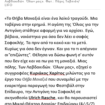
Λαβδακιδών. Όλων μας». Φωτ.: Πάρις Ταβιτιάν/
LIFO
«Το Θήβα Μοναξιά είναι ένα λαϊκό τραγούδι. Μια
ταβέρνα στην ερημιά. Η αγάπη της Όλιας για την
Αντιγόνη στάθηκε αφορμή για να αρχίσει. Εγώ,
βέβαια, νοιάστηκα για όσα δεν λέει ο σοφός
Σοφοκλής. Τα πριν από το κακό και τα μετά.
Κυρίως για όσα δεν έγιναν. Και για το τι απέγιναν
οι “επιζώντες”. Θέλησα να δώσω φωνή σ’ αυτόν
που δεν είχε και να πω για τη µοναξιά. Μιας
πόλης. Των Λαβδακιδών. Όλων μας», εξηγεί ο
συγγραφέας
Κυριάκος Χαρίτος
μιλώντας για το
έργο του
που συνομιλεί με την
Θήβα Μοναξιά
εναρκτήρια παραγωγή του Φεστιβάλ στην
Επίδαυρο, την Αντιγόνη του Σοφοκλή σε
σκηνοθεσία
Ulrich Rasche
, και θα παρουσιαστεί
στο Μικρό Θέατρο Αρχαίας Επιδαύρου (4/-5/7)