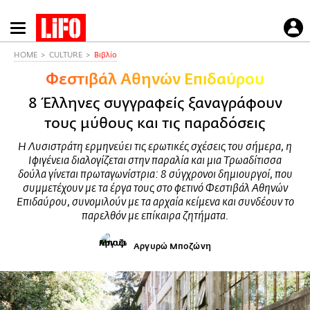
Παράκαμψη
προς
το
HOME
CULTURE
Βιβλίο
κυρίως
Φεστιβάλ Αθηνών Επιδαύρου
περιεχόμενο
8 Έλληνες συγγραφείς ξαναγράφουν
τους μύθους και τις παραδόσεις
Η Λυσιστράτη ερμηνεύει τις ερωτικές σχέσεις του σήμερα, η
Ιφιγένεια διαλογίζεται στην παραλία και μια Τρωαδίτισσα
δούλα γίνεται πρωταγωνίστρια: 8 σύγχρονοι δημιουργοί, που
συμμετέχουν με τα έργα τους στο φετινό Φεστιβάλ Αθηνών
Επιδαύρου, συνομιλούν με τα αρχαία κείμενα και συνδέουν το
παρελθόν με επίκαιρα ζητήματα.
Αργυρώ Μποζώνη