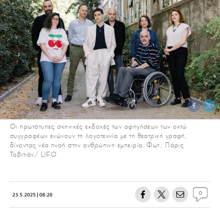
Οι πρωτότυπες σκηνικές εκδοχές των αφηγήσεων των οκτώ
συγγραφέων ενώνουν τη λογοτεχνία με τη θεατρική γραφή,
δίνοντας νέα πνοή στην ανθρώπινη εμπειρία. Φωτ.: Πάρις
Ταβιτιάν/ LIFO
0
23.5.2025 | 08:26