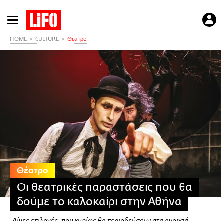
Παράκαμψη
προς
το
HOME
CULTURE
Θέατρο
κυρίως
περιεχόμενο
Θέατρο
Οι θεατρικές παραστάσεις που θα
δούμε το καλοκαίρι στην Αθήνα