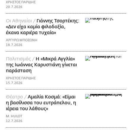
ΧΡΗΣΤΟΣ ΠΑΡΙΔΗΣ
20.7.2026
Οι Αθηναίοι /
Γιάννης Τσορτέκης:
«Δεν είχα καμία φιλοδοξία,
έκανα καριέρα τυχαία»
ΑΡΓΥΡΩ ΜΠΟΖΩΝΗ
18.7.2026
Πολιτισμός /
Η «Μικρά Αγγλία»
της Ιωάννας Καρυστιάνη γίνεται
παράσταση
ΧΡΗΣΤΟΣ ΠΑΡΙΔΗΣ
15.7.2026
Θέατρο /
Αμαλία Κοσμά: «Είμαι
η βασίλισσα του ευτράπελου, η
ιέρεια του λάθους»
M. HULOT
12.7.2026