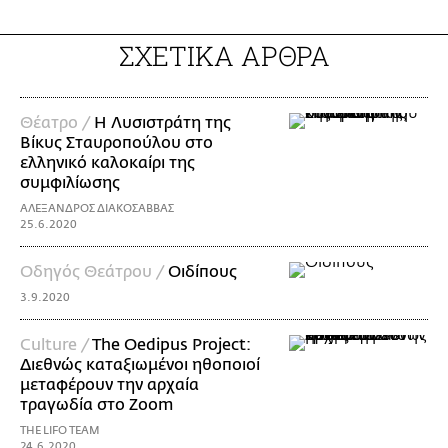
ΣΧΕΤΙΚΑ ΑΡΘΡΑ
Θέατρο /
H Λυσιστράτη της
Βίκυς Σταυροπούλου στο
ελληνικό καλοκαίρι της
συμφιλίωσης
ΑΛΕΞΑΝΔΡΟΣ ΔΙΑΚΟΣΑΒΒΑΣ
25.6.2020
Οδηγός Θεάτρου /
Οιδίπους
3.9.2020
Culture /
The Oedipus Project:
Διεθνώς καταξιωμένοι ηθοποιοί
μεταφέρουν την αρχαία
τραγωδία στο Zoom
THE LIFO TEAM
24.6.2020