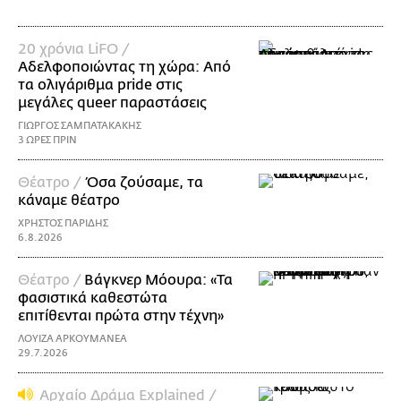
20 χρόνια LiFO /
Αδελφοποιώντας τη χώρα: Από
τα ολιγάριθμα pride στις
μεγάλες queer παραστάσεις
ΓΙΩΡΓΟΣ ΣΑΜΠΑΤΑΚΑΚΗΣ
3 ΩΡΕΣ ΠΡΙΝ
Θέατρο /
Όσα ζούσαμε, τα
κάναμε θέατρο
ΧΡΗΣΤΟΣ ΠΑΡΙΔΗΣ
6.8.2026
Θέατρο /
Βάγκνερ Μόουρα: «Τα
φασιστικά καθεστώτα
επιτίθενται πρώτα στην τέχνη»
ΛΟΥΙΖΑ ΑΡΚΟΥΜΑΝΕΑ
29.7.2026
Αρχαίο Δράμα Explained /