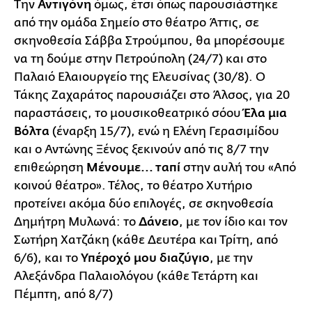
Την
Αντιγόνη
όμως, έτσι όπως παρουσιάστηκε
από την ομάδα Σημείο στο θέατρο Άττις, σε
σκηνοθεσία Σάββα Στρούμπου, θα μπορέσουμε
να τη δούμε στην Πετρούπολη (24/7) και στο
Παλαιό Ελαιουργείο της Ελευσίνας (30/8). Ο
Τάκης Ζαχαράτος παρουσιάζει στο Άλσος, για 20
παραστάσεις, το μουσικοθεατρικό σόου
Έλα μια
Βόλτα
(έναρξη 15/7), ενώ η Ελένη Γερασιμίδου
και ο Αντώνης Ξένος ξεκινούν από τις 8/7 την
επιθεώρηση
Μένουμε... ταπί
στην αυλή του «Από
κοινού θέατρο». Τέλος, το θέατρο Χυτήριο
προτείνει ακόμα δύο επιλογές, σε σκηνοθεσία
Δημήτρη Μυλωνά: το
Δάνειο
, με τον ίδιο και τον
Σωτήρη Χατζάκη (κάθε Δευτέρα και Τρίτη, από
6/6), και το
Υπέροχό μου διαζύγιο
, με την
Αλεξάνδρα Παλαιολόγου (κάθε Τετάρτη και
Πέμπτη, από 8/7)