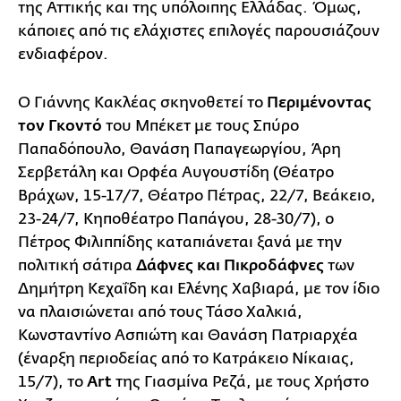
της Αττικής και της υπόλοιπης Ελλάδας. Όμως,
κάποιες από τις ελάχιστες επιλογές παρουσιάζουν
ενδιαφέρον.
Ο Γιάννης Κακλέας σκηνοθετεί το
Περιμένοντας
τον Γκοντό
του Μπέκετ με τους Σπύρο
Παπαδόπουλο, Θανάση Παπαγεωργίου, Άρη
Σερβετάλη και Ορφέα Αυγουστίδη (Θέατρο
Βράχων, 15-17/7, Θέατρο Πέτρας, 22/7, Βεάκειο,
23-24/7, Κηποθέατρο Παπάγου, 28-30/7), ο
Πέτρος Φιλιππίδης καταπιάνεται ξανά με την
πολιτική σάτιρα
Δάφνες και Πικροδάφνες
των
Δημήτρη Κεχαΐδη και Ελένης Χαβιαρά, με τον ίδιο
να πλαισιώνεται από τους Τάσο Χαλκιά,
Κωνσταντίνο Ασπιώτη και Θανάση Πατριαρχέα
(έναρξη περιοδείας από το Κατράκειο Νίκαιας,
15/7), το
Art
της Γιασμίνα Ρεζά, με τους Χρήστο