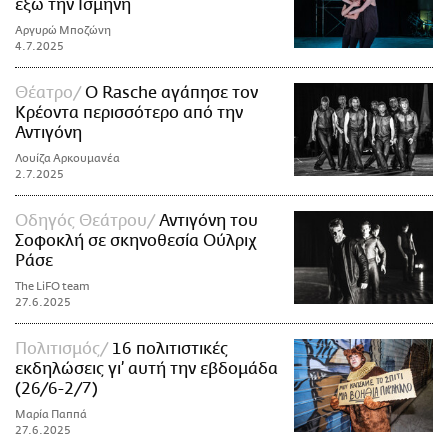
έξω την Ισμήνη
Αργυρώ Μποζώνη
4.7.2025
Θέατρο
Ο Rasche αγάπησε τον
Κρέοντα περισσότερο από την
Αντιγόνη
Λουίζα Αρκουμανέα
2.7.2025
Οδηγός Θεάτρου
Αντιγόνη του
Σοφοκλή σε σκηνοθεσία Ούλριχ
Ράσε
The LiFO team
27.6.2025
Πολιτισμός
16 πολιτιστικές
εκδηλώσεις γι’ αυτή την εβδομάδα
(26/6-2/7)
Μαρία Παππά
27.6.2025