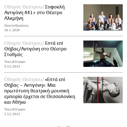
Οδηγός Θεάτρου
Σοφοκλή
Αντιγόνη 441+ στο Θέατρο
Αλκμήνη
Λίνα Ιντζεγιάννη
26.1.2024
Οδηγός Θεάτρου
Επτά επί
Θήβας/Αντιγόνη στο Θέατρο
Σταθμός
The LiFO team
5.12.2023
Οδηγός Θεάτρου
«Επτά επί
Θήβας – Αντιγόνη»: Μια
πρωτότυπη θεατρική-μουσική
εμπειρία έρχεται σε Θεσσαλονίκη
και Αθήνα
The LiFO team
1.12.2023