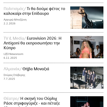
Πολιτισμός
Τι θα δούμε φέτος το
καλοκαίρι στην Επίδαυρο
Αργυρώ Μποζώνη
2.2.2026
TV & Media
Eurovision 2026: Η
Antigoni θα εκπροσωπήσει την
Κύπρο
LifO Newsroom
6.11.2025
Αλμανάκ
Θήβα Μοναξιά
Σπύρος Στάβερης
7.7.2025
Θέατρο
Η σκηνή του Ούρλιχ
Ράσε στριφογύριζε - και πέταξε