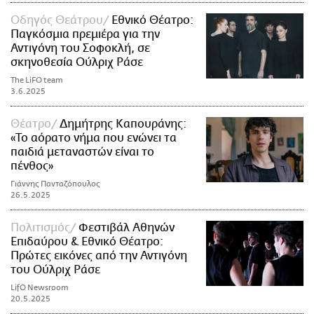
Οδηγός Θεάτρου
Εθνικό Θέατρο:
Παγκόσμια πρεμιέρα για την
Αντιγόνη του Σοφοκλή, σε
σκηνοθεσία Ούλριχ Ράσε
The LiFO team
3.6.2025
Θέατρο
Δημήτρης Καπουράνης:
«Το αόρατο νήμα που ενώνει τα
παιδιά μεταναστών είναι το
πένθος»
Γιάννης Πανταζόπουλος
26.5.2025
Πολιτισμός
Φεστιβάλ Αθηνών
Επιδαύρου & Εθνικό Θέατρο:
Πρώτες εικόνες από την Αντιγόνη
του Ούλριχ Ράσε
LifO Newsroom
20.5.2025