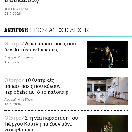
διασκέδαση
ΑΜΠΑ
THE LIFO TEAM
PRINT
21.7.2026
ΠΡΟΣΦΑΤΕΣ ΕΙΔΗΣΕΙΣ
ΑΝΤΙΓΟΝΗ
Θέατρο
Δέκα παραστάσεις που
δεν θα κάνουν διακοπές
Αργυρώ Μποζώνη
1.7.2026
Θέατρο
10 θεατρικές
παραστάσεις που κάνουν
περιοδείες αυτό το καλοκαίρι
Αργυρώ Μποζώνη
14.6.2026
Θέατρο
Στη νέα παράσταση του
Γιώργου Κουτλή παίζουν μόνο
νέοι ηθοποιοί