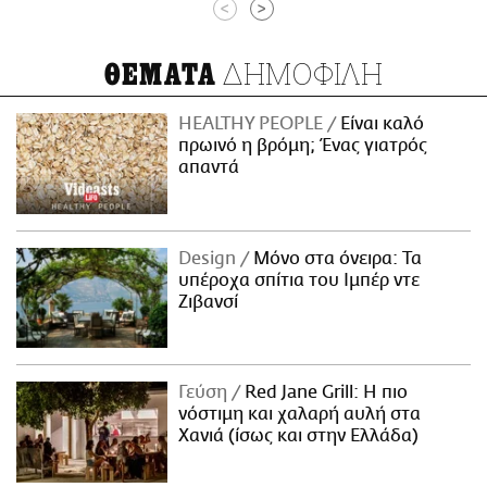
<
>
ΔΗΜΟΦΙΛΗ
ΘΕΜΑΤΑ
HEALTHY PEOPLE
Είναι καλό
πρωινό η βρόμη; Ένας γιατρός
απαντά
Design
Μόνο στα όνειρα: Τα
υπέροχα σπίτια του Ιμπέρ ντε
Ζιβανσί
Γεύση
Red Jane Grill: Η πιο
νόστιμη και χαλαρή αυλή στα
Χανιά (ίσως και στην Ελλάδα)