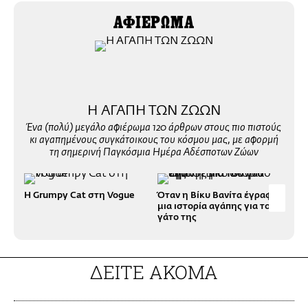
ΑΦΙΕΡΩΜΑ
Η ΑΓΑΠΗ ΤΩΝ ΖΩΩΝ
Ένα (πολύ) μεγάλο αφιέρωμα 120 άρθρων στους πιο πιστούς
κι αγαπημένους συγκάτοικους του κόσμου μας, με αφορμή
τη σημερινή Παγκόσμια Ημέρα Αδέσποτων Ζώων
Η Grumpy Cat στη Vogue
Όταν η Βίκυ Βανίτα έγραφε
Το 
μια ιστορία αγάπης για τον
γάτο της
ΔΕΙΤΕ ΑΚΟΜΑ