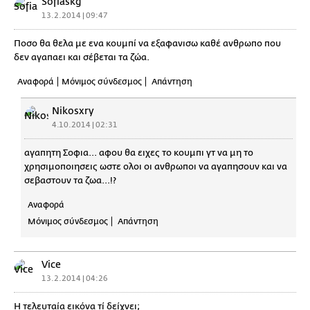
Sofiaskg
13.2.2014 | 09:47
Ποσο θα θελα με ενα κουμπί να εξαφανισω καθέ ανθρωπο που
δεν αγαπαει και σέβεται τα ζώα.
Αναφορά
Μόνιμος σύνδεσμος
Απάντηση
Nikosxry
4.10.2014 | 02:31
αγαπητη Σοφια... αφου θα ειχες το κουμπι γτ να μη το
χρησιμοποιησεις ωστε ολοι οι ανθρωποι να αγαπησουν και να
σεβαστουν τα ζωα...!?
Αναφορά
Μόνιμος σύνδεσμος
Απάντηση
Vice
13.2.2014 | 04:26
Η τελευταία εικόνα τί δείχνει;