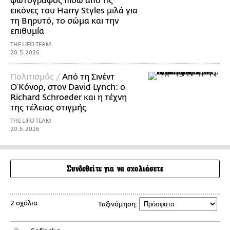
φωτογράφος πίσω από τις
εικόνες του Harry Styles μιλά για
τη Βηρυτό, το σώμα και την
επιθυμία
THE LIFO TEAM
20.5.2026
Πολιτισμός /
Από τη Σινέντ
Ο’Κόνορ, στον David Lynch: ο
Richard Schroeder και η τέχνη
της τέλειας στιγμής
THE LIFO TEAM
20.5.2026
Συνδεθείτε για να σχολιάσετε
2 σχόλια
Ταξινόμηση: