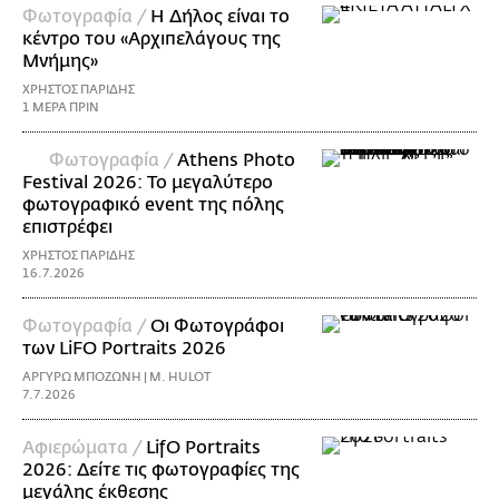
Φωτογραφία /
Η Δήλος είναι το
κέντρο του «Αρχιπελάγους της
Μνήμης»
ΧΡΗΣΤΟΣ ΠΑΡΙΔΗΣ
1 ΜΕΡΑ ΠΡΙΝ
Φωτογραφία /
Athens Photo
Festival 2026: Το μεγαλύτερο
φωτογραφικό event της πόλης
επιστρέφει
ΧΡΗΣΤΟΣ ΠΑΡΙΔΗΣ
16.7.2026
Φωτογραφία /
Οι Φωτογράφοι
των LiFO Portraits 2026
ΑΡΓΥΡΩ ΜΠΟΖΩΝΗ | M. HULOT
7.7.2026
Αφιερώματα /
LifO Portraits
2026: Δείτε τις φωτογραφίες της
μεγάλης έκθεσης