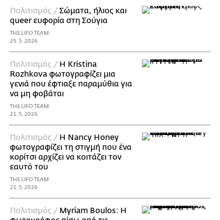
Πολιτισμός /
Σώματα, ήλιος και
queer ευφορία στη Σούγια
THE LIFO TEAM
25.5.2026
Πολιτισμός /
Η Kristina
Rozhkova φωτογραφίζει μια
γενιά που έφτιαξε παραμύθια για
να μη φοβάται
THE LIFO TEAM
21.5.2026
Πολιτισμός /
Η Nancy Honey
φωτογραφίζει τη στιγμή που ένα
κορίτσι αρχίζει να κοιτάζει τον
εαυτό του
THE LIFO TEAM
21.5.2026
Πολιτισμός /
Myriam Boulos: Η