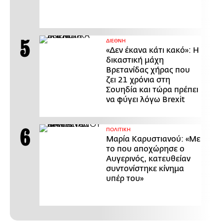
ΔΙΕΘΝΗ
«Δεν έκανα κάτι κακό»: Η
δικαστική μάχη
Βρετανίδας χήρας που
ζει 21 χρόνια στη
Σουηδία και τώρα πρέπει
να φύγει λόγω Brexit
ΠΟΛΙΤΙΚΗ
Μαρία Καρυστιανού: «Με
το που αποχώρησε ο
Αυγερινός, κατευθείαν
συντονίστηκε κίνημα
υπέρ του»