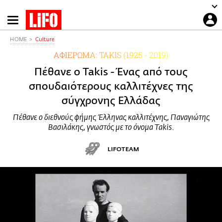
Παράκαμψη
προς
το
HOME
Culture
κυρίως
ΑΦΙΕΡΩΜΑ: TAKIS (1925 - 2019)
περιεχόμενο
Πέθανε ο Takis - Ένας από τους
σπουδαιότερους καλλιτέχνες της
σύγχρονης Ελλάδας
Πέθανε ο διεθνούς φήμης Έλληνας καλλιτέχνης, Παναγιώτης
Βασιλάκης, γνωστός με το όνομα Takis.
LIFOTEAM