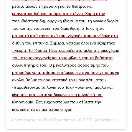
μεταξύ άλλων τη μουσική και το θέατρο, και
επαναπροσδιόρισε τα όρια στην τέχνη. Χάρη στην
πολυδιάστατη δημιουργική ιδιοφυΐα του, τη γενναιοδωρία
του και την εξαιρετική του διαίσθηση, ο Τάκις ήταν
μπροστά από την εποχή του, γεγονός που συνέβαλε στη
διεθνή του επιτυχία. Σήμερα, χάσαμε όλοι ένα εξαιρετικό
πνεύμα. Το Ίδρυμα Τάκις εκφράζει στα μέλη της οικογένειά
του, στους συγγενείς και τους φίλους του τα βαθύτατα
συλλυπητήριά του. Ο μεγαλύτερος φόρος τιμής που
μπορούμε να αποτίσουμε σήμερα είναι να συνεχίσουμε να
ακολουθούμε το οραματιστικό του μονοπάτι, όπου
-παραθέτοντας τα λόγια του Τάκι- «όλα είναι μυαλό και
κίνηση», έτσι ώστε να διαιωνιστεί η μοναδική του
κληρονομιά. Σας ευχαριστούμε που σέβεστε την
ιδιωτικότητα σε μια τέτοια στιγμή.
A post shared by
Takis Foundation - K.E.T.E
(@takisfoundation) on