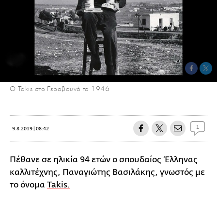
Ο Takis στο Γεροβουνό το 1946
1
9.8.2019 | 08:42
Πέθανε σε ηλικία 94 ετών ο σπουδαίος Έλληνας
καλλιτέχνης, Παναγιώτης Βασιλάκης, γνωστός με
το όνομα
Takis.