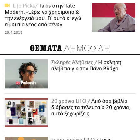
Lifo Picks
Τakis στην Tate
Modern: «Ξέρω να χρησιμοποιώ
την ενέργειά μου. Γι’ αυτό κι εγώ
είμαι πιο νέος από σένα»
20.4.2019
ΔΗΜΟΦΙΛΗ
ΘΕΜΑΤΑ
Σκληρές Αλήθειες
H σκληρή
αλήθεια για τον Πάνο Βλάχο
20 χρόνια LiFO
Από όσα βιβλία
διάβασες τα τελευταία 20 χρόνια,
αυτό ξεχωρίζεις
Είκοσι χρόνια LIFO
Tρεις