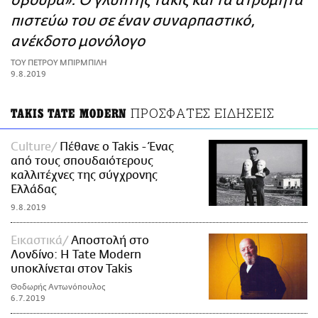
σβούρα»: Ο γλύπτης Τάκις και τα ατρόμητα
ΑΜΠΑ
πιστεύω του σε έναν συναρπαστικό,
PRINT
ανέκδοτο μονόλογο
ΤΟΥ ΠΕΤΡΟΥ ΜΠΙΡΜΠΙΛΗ
9.8.2019
ΠΡΟΣΦΑΤΕΣ ΕΙΔΗΣΕΙΣ
TAKIS TATE MODERN
Culture
Πέθανε ο Takis - Ένας
από τους σπουδαιότερους
καλλιτέχνες της σύγχρονης
Ελλάδας
9.8.2019
Εικαστικά
Αποστολή στο
Λονδίνο: Η Tate Modern
υποκλίνεται στον Takis
Θοδωρής Αντωνόπουλος
6.7.2019