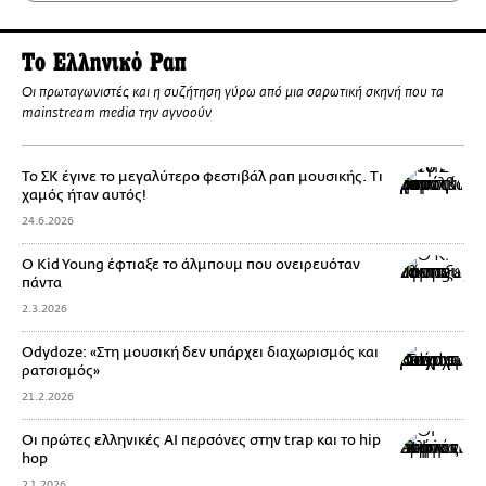
To Eλληνικό Ραπ
Οι πρωταγωνιστές και η συζήτηση γύρω από μια σαρωτική σκηνή που τα
mainstream media την αγνοούν
Το ΣΚ έγινε το μεγαλύτερο φεστιβάλ ραπ μουσικής. Τι
χαμός ήταν αυτός!
24.6.2026
Ο Kid Young έφτιαξε το άλμπουμ που ονειρευόταν
πάντα
2.3.2026
Odydoze: «Στη μουσική δεν υπάρχει διαχωρισμός και
ρατσισμός»
21.2.2026
Οι πρώτες ελληνικές AI περσόνες στην trap και το hip
hop
2.1.2026