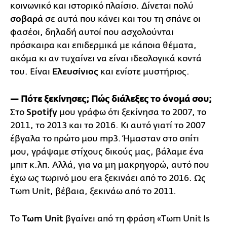
κοινωνικό και ιστορικό πλαίσιο. Δίνεται πολύ
σοβαρά
σε αυτά που κάνει και του τη σπάνε οι
φασέοι, δηλαδή αυτοί που ασχολούνται
πρόσκαιρα και επιδερμικά με κάποια θέματα,
ακόμα κι αν τυχαίνει να είναι ιδεολογικά κοντά
του. Είναι
Ελευσίνιος
και ενίοτε μυστήριος.
— Πότε ξεκίνησες; Πώς διάλεξες το όνομά σου;
Στο
Spotify
μου γράφω ότι ξεκίνησα το 2007, το
2011, το 2013 και το 2016. Κι αυτό γιατί το 2007
έβγαλα το πρώτο μου mp3. Ήμασταν στο σπίτι
μου, γράψαμε στίχους δικούς μας, βάλαμε ένα
μπιτ κ.λπ. Αλλά, για να μη μακρηγορώ, αυτό που
έχω ως τωρινό μου era ξεκινάει από το 2016. Ως
Tωm Unit, βέβαια, ξεκινάω από το 2011.
Το
Tωm Unit
βγαίνει από τη φράση «Tωm Unit Is