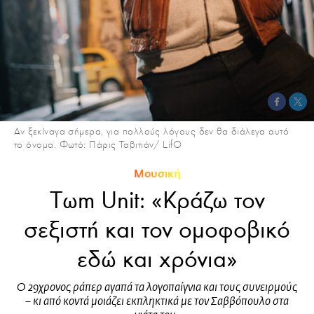
Αν ξεκίναγα σήμερα, για πολλούς λόγους δεν θα διάλεγα αυτό
το όνομα. Φωτό: Πάρις Ταβιτιάν/ LifO
Μουσική
Tωm Unit: «Κράζω τον
σεξιστή και τον ομοφοβικό
εδώ και χρόνια»
Ο 29χρονος ράπερ αγαπά τα λογοπαίγνια και τους συνειρμούς
– κι από κοντά μοιάζει εκπληκτικά με τον Σαββόπουλο στα