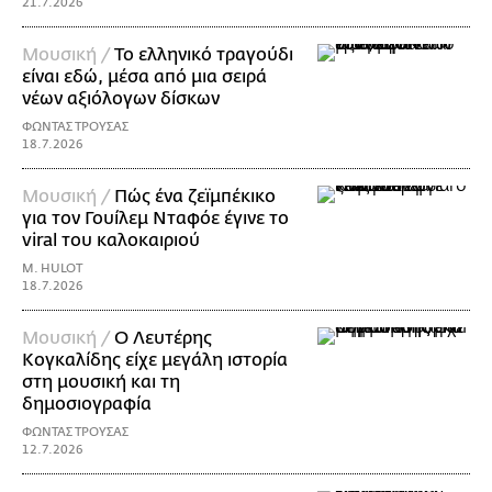
21.7.2026
Μουσική /
Το ελληνικό τραγούδι
είναι εδώ, μέσα από μια σειρά
νέων αξιόλογων δίσκων
ΦΩΝΤΑΣ ΤΡΟΥΣΑΣ
18.7.2026
Μουσική /
Πώς ένα ζεϊμπέκικο
για τον Γουίλεμ Νταφόε έγινε το
viral του καλοκαιριού
M. HULOT
18.7.2026
Μουσική /
Ο Λευτέρης
Κογκαλίδης είχε μεγάλη ιστορία
στη μουσική και τη
δημοσιογραφία
ΦΩΝΤΑΣ ΤΡΟΥΣΑΣ
12.7.2026