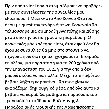
Πριν από το lockdown ετοιμαζόμουν να προβάρω
με τους συντελεστές της συναυλίας μου
«Κozmopolit Müzik» στο Από Κοινού Θέατρο,
όπου με guest τον τενόρο Αντώνη Κορωναίο θα
τολμούσαμε μια σύμπραξη Ανατολής και Δύσης
μέσα από την αστική μουσική παράδοση. Ο
κορωνοϊός μάς κράτησε πίσω, έτσι αφού δεν θα
έχουμε συναυλίες θα μπω στο στούντιο να
ηχογραφήσω δίστιχα με ηχοχρώματα. Ετοιμάζω,
επιπλέον, μια παράσταση για τα 200 χρόνια από
την Επανάσταση του 1821 για την οποία δεν
μπορώ ακόμα να πω πολλά. Μέχρι τότε –αφότου
βέβαια λήξει η καραντίνα– θα συνεχίσω να
εκφράζομαι δημιουργικά μέσα από όλο αυτό και
βέβαια να παραδίδω μαθήματα παραδοσιακού
τραγουδιού στο Ίδρυμα Βυζαντινής &
Παραδοσιακής Μουσικής της Αρχιεπισκοπής