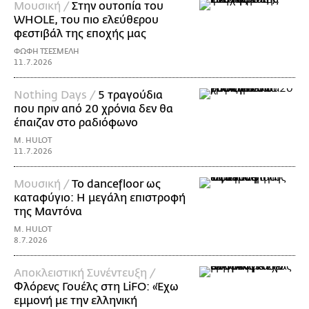
Μουσική /
Στην ουτοπία του
WHOLE, του πιο ελεύθερου
φεστιβάλ της εποχής μας
ΦΩΦΗ ΤΣΕΣΜΕΛΗ
11.7.2026
Nothing Days /
5 τραγούδια
που πριν από 20 χρόνια δεν θα
έπαιζαν στο ραδιόφωνο
M. HULOT
11.7.2026
Μουσική /
Το dancefloor ως
καταφύγιο: Η μεγάλη επιστροφή
της Μαντόνα
M. HULOT
8.7.2026
Αποκλειστική Συνέντευξη /
Φλόρενς Γουέλς στη LiFO: «Έχω
εμμονή με την ελληνική