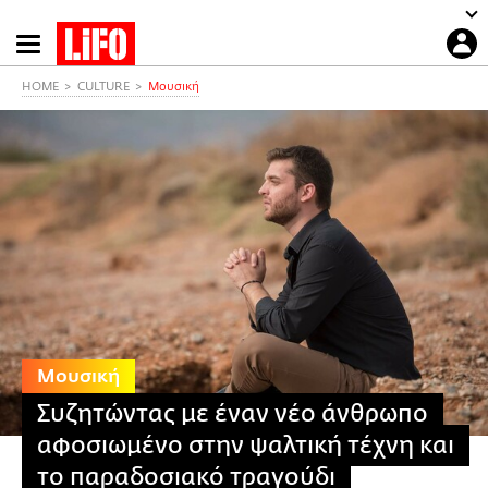
Παράκαμψη
προς
το
HOME
CULTURE
Μουσική
κυρίως
περιεχόμενο
Μουσική
Συζητώντας με έναν νέο άνθρωπο
αφοσιωμένο στην ψαλτική τέχνη και
το παραδοσιακό τραγούδι