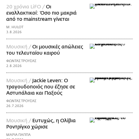
20 χρόνια LiFO /
Οι
εναλλακτικοί: Όσο πιο μακριά
από το mainstream γίνεται
M. HULOT
3.8.2026
Μουσική /
Οι μουσικές απώλειες
του τελευταίου καιρού
ΦΩΝΤΑΣ ΤΡΟΥΣΑΣ
2.8.2026
Μουσική /
Jackie Leven: Ο
τραγουδοποιός που έζησε σε
Αστυπάλαια και Παξούς
ΦΩΝΤΑΣ ΤΡΟΥΣΑΣ
26.7.2026
Μουσική /
Ευτυχώς, η Ολίβια
Ροντρίγκο χώρισε
ΜΑΡΙΑ ΠΑΠΠΑ