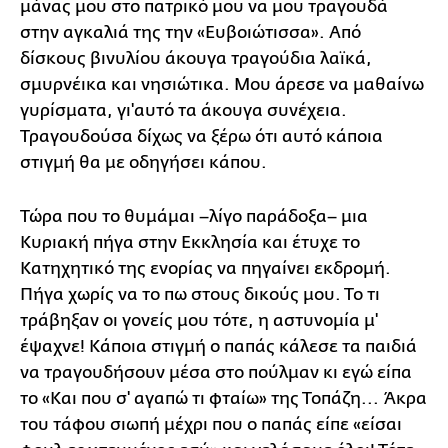
μάνας μου στο πατρικό μου να μου τραγουδά
στην αγκαλιά της την «Ευβοιώτισσα». Από
δίσκους βινυλίου άκουγα τραγούδια λαϊκά,
σμυρνέικα και νησιώτικα. Μου άρεσε να μαθαίνω
γυρίσματα, γι'αυτό τα άκουγα συνέχεια.
Τραγουδούσα δίχως να ξέρω ότι αυτό κάποια
στιγμή θα με οδηγήσει κάπου.
Τώρα που το θυμάμαι –λίγο παράδοξα– μια
Κυριακή πήγα στην Εκκλησία και έτυχε το
Κατηχητικό της ενορίας να πηγαίνει εκδρομή.
Πήγα χωρίς να το πω στους δικούς μου. Το τι
τράβηξαν οι γονείς μου τότε, η αστυνομία μ'
έψαχνε! Κάποια στιγμή ο παπάς κάλεσε τα παιδιά
να τραγουδήσουν μέσα στο πούλμαν κι εγώ είπα
το «Και που σ' αγαπώ τι φταίω» της Τοπάζη... Άκρα
του τάφου σιωπή μέχρι που ο παπάς είπε «είσαι