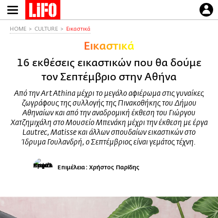
Παράκαμψη
προς
το
HOME
CULTURE
Εικαστικά
κυρίως
Εικαστικά
περιεχόμενο
16 εκθέσεις εικαστικών που θα δούμε
τον Σεπτέμβριο στην Αθήνα
Από την Art Athina μέχρι το μεγάλο αφιέρωμα στις γυναίκες
ζωγράφους της συλλογής της Πινακοθήκης του Δήμου
Αθηναίων και από την αναδρομική έκθεση του Γιώργου
Χατζημιχάλη στο Μουσείο Μπενάκη μέχρι την έκθεση με έργα
Lautrec, Matisse και άλλων σπουδαίων εικαστικών στο
Ίδρυμα Γουλανδρή, ο Σεπτέμβριος είναι γεμάτος τέχνη.
Επιμέλεια: Χρήστος Παρίδης