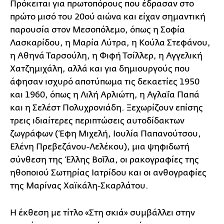
Πρόκειται για πρωτοπόρους που έδρασαν στο
πρώτο μισό του 20ού αιώνα και είχαν σημαντική
παρουσία στον Μεσοπόλεμο, όπως η Σοφία
Λασκαρίδου, η Μαρία Λύτρα, η Κούλα Στεφάνου,
η Αθηνά Ταρσούλη, η Φιφή Τσίλλερ, η Αγγελική
Χατζημιχάλη, αλλά και για δημιουργούς που
άφησαν ισχυρό αποτύπωμα τις δεκαετίες 1950
και 1960, όπως η Λιλή Αρλιώτη, η Αγλαΐα Παπά
και η Σελέστ Πολυχρονιάδη. Ξεχωρίζουν επίσης
τρεις ιδιαίτερες περιπτώσεις αυτοδίδακτων
ζωγράφων (Έφη Μιχελή, Ιουλία Παπανούτσου,
Ελένη Πρεβεζάνου-Λελέκου), μια ψηφιδωτή
σύνθεση της Έλλης Βοΐλα, οι ρακογραφίες της
ηθοποιού Σωτηρίας Ιατρίδου και οι ανθογραφίες
της Μαρίνας Χαϊκάλη-Σκαρλάτου.
Η έκθεση με τίτλο «Στη σκιά» συμβάλλει στην