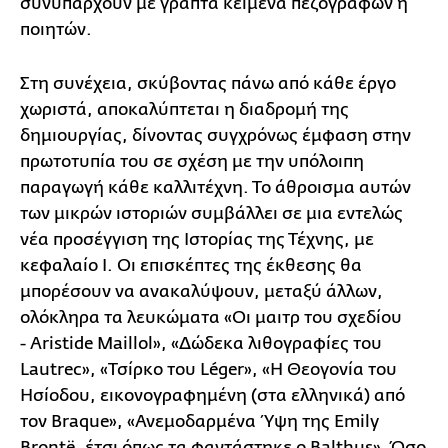
συνυπάρχουν με γραπτά κείμενα πεζογράφων ή
ποιητών.
Στη συνέχεια, σκύβοντας πάνω από κάθε έργο
χωριστά, αποκαλύπτεται η διαδρομή της
δημιουργίας, δίνοντας συγχρόνως έμφαση στην
πρωτοτυπία του σε σχέση με την υπόλοιπη
παραγωγή κάθε καλλιτέχνη. Το άθροισμα αυτών
των μικρών ιστοριών συμβάλλει σε μια εντελώς
νέα προσέγγιση της Ιστορίας της Τέχνης, με
κεφαλαίο Ι. Οι επισκέπτες της έκθεσης θα
μπορέσουν να ανακαλύψουν, μεταξύ άλλων,
ολόκληρα τα λευκώματα «Οι μαιτρ του σχεδίου
- Aristide Maillol», «Δώδεκα λιθογραφίες του
Lautrec», «Τσίρκο του Léger», «Η Θεογονία του
Ησίοδου, εικονογραφημένη (στα ελληνικά) από
τον Braque», «Ανεμοδαρμένα Ύψη της Emily
Brontë, έτσι όπως τα φαντάστηκε ο Balthus». Όσο