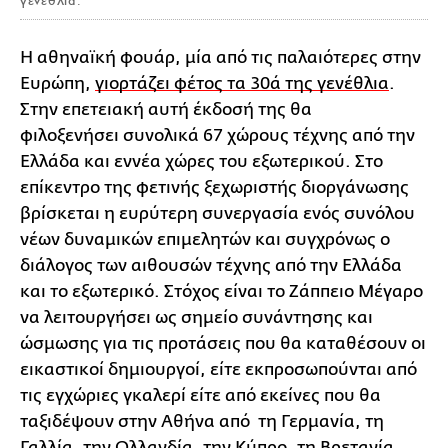
γενέθλια.
Η αθηναϊκή φουάρ, μία από τις παλαιότερες στην
Ευρώπη,
γιορτάζει φέτος τα 30ά της γενέθλια
.
Στην επετειακή αυτή έκδοσή της θα
φιλοξενήσει συνολικά 67 χώρους τέχνης από την
Ελλάδα και εννέα χώρες του εξωτερικού. Στο
επίκεντρο της φετινής ξεχωριστής διοργάνωσης
βρίσκεται η ευρύτερη συνεργασία ενός συνόλου
νέων δυναμικών επιμελητών και συγχρόνως ο
διάλογος των αιθουσών τέχνης από την Ελλάδα
και το εξωτερικό. Στόχος είναι το Ζάππειο Μέγαρο
να λειτουργήσει ως σημείο συνάντησης και
ώσμωσης για τις προτάσεις που θα καταθέσουν οι
εικαστικοί δημιουργοί, είτε εκπροσωπούνται από
τις εγχώριες γκαλερί είτε από εκείνες που θα
ταξιδέψουν στην Αθήνα από τη Γερμανία, τη
Γαλλία, την Ολλανδία, την Κύπρο, τη Βρετανία,