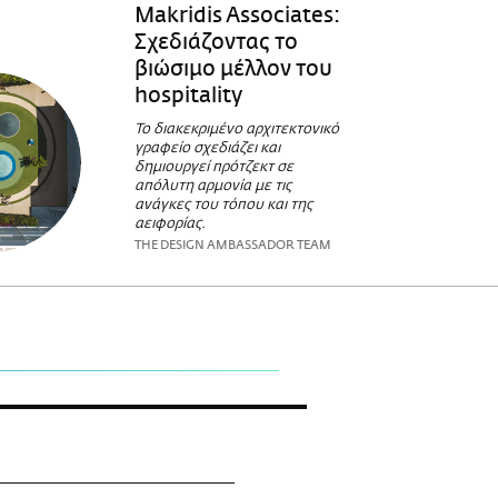
Makridis Associates:
Σχεδιάζοντας το
βιώσιμο μέλλον του
hospitality
To διακεκριμένο αρχιτεκτονικό
γραφείο σχεδιάζει και
δημιουργεί πρότζεκτ σε
απόλυτη αρμονία με τις
ανάγκες του τόπου και της
αειφορίας.
THE DESIGN AMBASSADOR TEAM