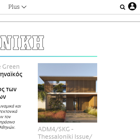
Plus
Θέματα
Συνεντεύξεις
Videos
ΟΝΙΚΗ
τα
Αφιερώματα
Ζώδια
Εξομολογήσεις
Blogs
η
e Green
Οι Αθηναίοι
ηναϊκός
Απώλειες
Lgbtqi+
ος των
Επιλογές
ων
υναμικά και
τεκτονικά
υν τον
πράσινο
 Αθηνών.
ADM4/SKG -
Thessaloniki Issue