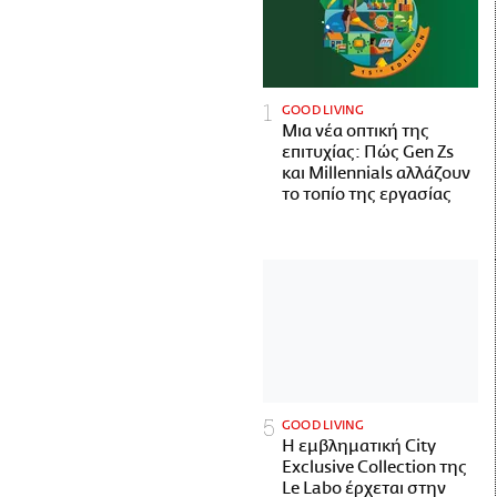
GOOD LIVING
Μια νέα οπτική της
επιτυχίας: Πώς Gen Zs
και Millennials αλλάζουν
το τοπίο της εργασίας
GOOD LIVING
Η εμβληματική City
Exclusive Collection της
Le Labo έρχεται στην