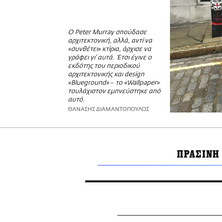
O Peter Murray σπούδασε
αρχιτεκτονική, αλλά, αντί να
«συνθέτει» κτίρια, άρχισε να
γράφει γι’ αυτά. Έτσι έγινε ο
εκδότης του περιοδικού
αρχιτεκτονικής και design
«Blueground» ‒ το «Wallpaper»
τουλάχιστον εμπνεύστηκε από
αυτό.
ΘΑΝΑΣΗΣ ΔΙΑΜΑΝΤΟΠΟΥΛΟΣ
ΠΡΑΣΙΝΗ