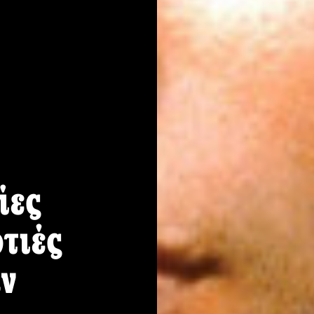
ίες
τιές
ν