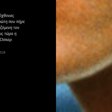
τόχθονας
ρώτη που πήρε
ζόμενη τον
ως τώρα η
 Όσκαρ.
2024