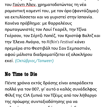
του
Γούντι Άλεν
, χρηματοδοτώντας τη νέα
ρομαντική κομεντί του, με τον όρο (φαντάζομαι)
να εκτυλίσσεται και να γυριστεί στην Ισπανία.
Κανένα πρόβλημα: με θαρραλέους
πρωταγωνιστές τον Λουί Γκαρέλ, την Τζίνα
Γκέρσον, τον Σέρτζι Λοπέζ, τον Κριστόφ Βαλτζ και
την Έλενα Ανάγια, το
κάνει
Rifkin's Festival
πρεμιέρα στο Φεστιβάλ του Σαν Σεμπαστιάν,
αφού μάλιστα διαδραματίζεται εξ ολοκλήρου
εκεί.
(Οκτώβριος/Tanweer)
No Time to Die
Πέντε χρόνια εκτός δράσης είναι απαράδεκτα
πολλά για τον 007, γι' αυτό ο καλός συνάδελφος
Φίλιξ της CIA ξυπνά τον Τζέιμς από τον λήθαργο
της πρόωρης συνταξιοδότησης για να