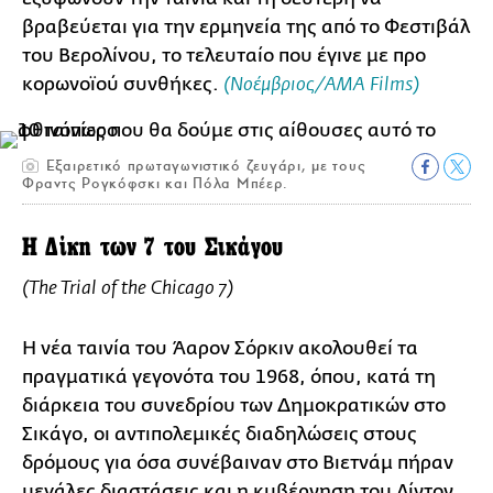
βραβεύεται για την ερμηνεία της από το Φεστιβάλ
του Βερολίνου, το τελευταίο που έγινε με προ
κορωνοϊού συνθήκες.
(Νοέμβριος/ΑΜΑ Films)
Εξαιρετικό πρωταγωνιστικό ζευγάρι, με τους
Φραντς Ρογκόφσκι και Πόλα Μπέερ.
Η Δίκη των 7 του Σικάγου
(The Trial of the Chicago 7)
H νέα ταινία του Άαρον Σόρκιν ακολουθεί τα
πραγματικά γεγονότα του 1968, όπου, κατά τη
διάρκεια του συνεδρίου των Δημοκρατικών στο
Σικάγο, οι αντιπολεμικές διαδηλώσεις στους
δρόμους για όσα συνέβαιναν στο Βιετνάμ πήραν
μεγάλες διαστάσεις και η κυβέρνηση του Λίντον