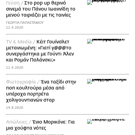
Γεύση /
Στο pop up θερινό
σινεμά του Πάνου Ιωαννίδη το
μενού ταιριάζει με τις ταινίες
ΓΕΩΡΓΙΑ ΠΑΠΑΣΤΑΜΟΥ
11.9.2020
TV & Media /
Κέιτ Γουίνσλετ
μετανιωμένη: «Γιατί γ@@@το
συνεργάστηκα με Γούντι Άλεν
και Ρομάν Πολάνσκι;»
11.9.2020
Φωτογραφία /
Ένα ταξίδι στην
ποπ κουλτούρα μέσα από
υπέροχα πορτρέτα
χολιγουντιανών σταρ
19.8.2020
Απώλειες /
Ένιο Μορικόνε: Για
μια χούφτα νότες