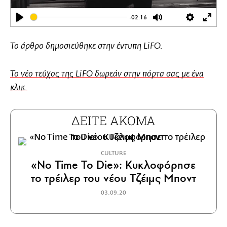
-02:16
Play
Mute
Settings
Ente
full
Το άρθρο δημοσιεύθηκε στην έντυπη LiFO.
Το νέο τεύχος της LiFO δωρεάν στην πόρτα σας με ένα
κλικ.
ΔΕΙΤΕ ΑΚΟΜΑ
CULTURE
«No Time To Die»: Κυκλοφόρησε
το τρέιλερ του νέου Τζέιμς Μποντ
03.09.20