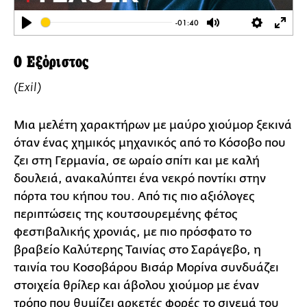
-01:40
Play
Mute
Settings
Ente
full
Ο Εξόριστος
(Exil)
Μια μελέτη χαρακτήρων με μαύρο χιούμορ ξεκινά
όταν ένας χημικός μηχανικός από το Κόσοβο που
ζει στη Γερμανία, σε ωραίο σπίτι και με καλή
δουλειά, ανακαλύπτει ένα νεκρό ποντίκι στην
πόρτα του κήπου του. Από τις πιο αξιόλογες
περιπτώσεις της κουτσουρεμένης φέτος
φεστιβαλικής χρονιάς, με πιο πρόσφατο το
βραβείο Καλύτερης Ταινίας στο Σαράγεβο, η
ταινία του Κοσοβάρου Βισάρ Μορίνα συνδυάζει
στοιχεία θρίλερ και άβολου χιούμορ με έναν
τρόπο που θυμίζει αρκετές φορές το σινεμά του