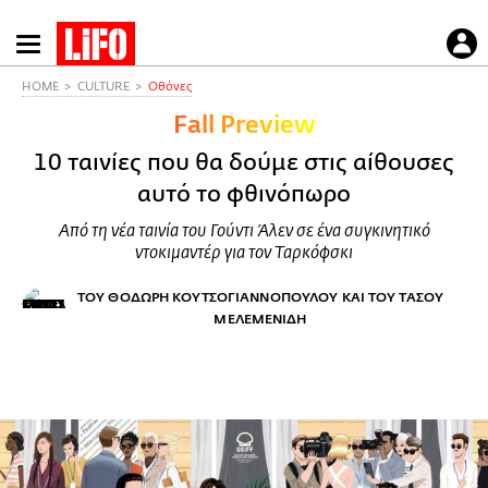
Παράκαμψη
προς
το
HOME
CULTURE
Οθόνες
κυρίως
Fall Preview
περιεχόμενο
10 ταινίες που θα δούμε στις αίθουσες
αυτό το φθινόπωρο
Από τη νέα ταινία του Γούντι Άλεν σε ένα συγκινητικό
ντοκιμαντέρ για τον Ταρκόφσκι
ΤΟΥ ΘΟΔΩΡΗ ΚΟΥΤΣΟΓΙΑΝΝΟΠΟΥΛΟΥ ΚΑΙ ΤΟΥ ΤΑΣΟΥ
ΜΕΛΕΜΕΝΙΔΗ