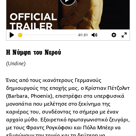
Play
-01:51
Play
Mute
Settings
Ente
full
Η Νύμφη του Νερού
(Undine)
Ένας από τους ικανότερους Γερμανούς
δημιουργούς της εποχής μας, ο Κρίστιαν Πέτζολντ
(Barbara, Phoenix), επιστρέφει στα υπερφυσικά
μονοπάτια που μελέτησε στο ξεκίνημα της
καριέρας του, συνδέοντας το σήμερα με έναν
αρχαίο μύθο. Εξαιρετικό πρωταγωνιστικό ζευγάρι,
με τους Φραντς Ρογκόφσκι και Πόλα Μπέερ να
εξυψώνουν την ταινία και τη δεύτερη να