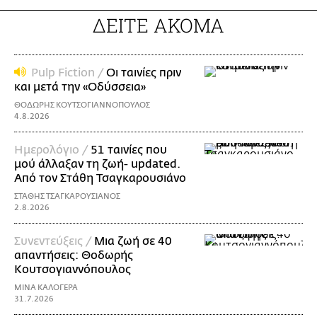
ΔΕΙΤΕ ΑΚΟΜΑ
Pulp Fiction /
Οι ταινίες πριν
και μετά την «Οδύσσεια»
ΘΟΔΩΡΗΣ ΚΟΥΤΣΟΓΙΑΝΝΟΠΟΥΛΟΣ
4.8.2026
Ημερολόγιο /
51 ταινίες που
μού άλλαξαν τη ζωή- updated.
Aπό τον Στάθη Τσαγκαρουσιάνο
ΣΤΑΘΗΣ ΤΣΑΓΚΑΡΟΥΣΙΑΝΟΣ
2.8.2026
Συνεντεύξεις /
Μια ζωή σε 40
απαντήσεις: Θοδωρής
Kουτσογιαννόπουλος
ΜΙΝΑ ΚΑΛΟΓΕΡΑ
31.7.2026