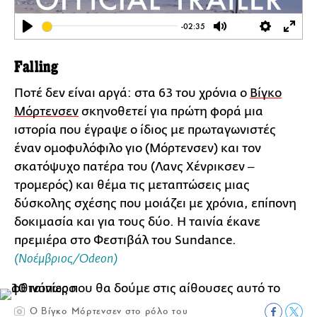
-02:35
Play
Mute
Settings
Ente
full
Falling
Ποτέ δεν είναι αργά: στα 63 του χρόνια ο
Βίγκο
Μόρτενσεν
σκηνοθετεί για πρώτη φορά μια
ιστορία που έγραψε ο ίδιος με πρωταγωνιστές
έναν ομοφυλόφιλο γιο (Μόρτενσεν) και τον
σκατόψυχο πατέρα του (Λανς Χένρικσεν ‒
τρομερός) και θέμα τις μεταπτώσεις μιας
δύσκολης σχέσης που μοιάζει με χρόνια, επίπονη
δοκιμασία και για τους δύο. Η ταινία έκανε
πρεμιέρα στο Φεστιβάλ του Sundance.
(Νοέμβριος/Odeon)
O Bίγκο Μόρτενσεν στο ρόλο του