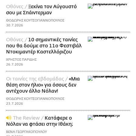
Οθόνες /
Ξεκίνα τον Αύγουστό
σου με Σπάιντερμαν
ΘΟΔΩΡΗΣ ΚΟΥΤΣΟΓΙΑΝΝΟΠΟΥΛΟΣ
30.7.2026
Οθόνες /
10 σημαντικές ταινίες
που θα δούμε στο 11ο Φεστιβάλ
Ντοκιμαντέρ Καστελλόριζου
ΧΡΗΣΤΟΣ ΠΑΡΙΔΗΣ
26.7.2026
Οι ταινίες της εβδομάδας /
«Μια
θέση στον ήλιο» για όσους δεν
αντέχουν άλλο Νόλαν!
ΘΟΔΩΡΗΣ ΚΟΥΤΣΟΓΙΑΝΝΟΠΟΥΛΟΣ
23.7.2026
The Review /
Κατάφερε ο
Νόλαν να φτάσει στην Ιθάκη;
ΒΕΝΑ ΓΕΩΡΓΑΚΟΠΟΥΛΟΥ