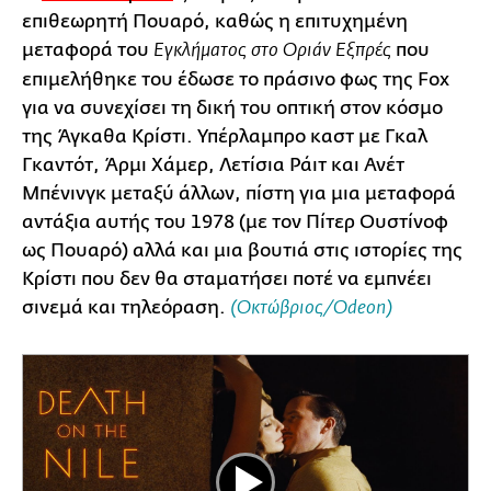
επιθεωρητή Πουαρό, καθώς η επιτυχημένη
μεταφορά του
που
Εγκλήματος στο Οριάν Εξπρές
επιμελήθηκε του έδωσε το πράσινο φως της Fox
για να συνεχίσει τη δική του οπτική στον κόσμο
της Άγκαθα Κρίστι. Υπέρλαμπρο καστ με Γκαλ
Γκαντότ, Άρμι Χάμερ, Λετίσια Ράιτ και Ανέτ
Μπένινγκ μεταξύ άλλων, πίστη για μια μεταφορά
αντάξια αυτής του 1978 (με τον Πίτερ Ουστίνοφ
ως Πουαρό) αλλά και μια βουτιά στις ιστορίες της
Κρίστι που δεν θα σταματήσει ποτέ να εμπνέει
σινεμά και τηλεόραση.
(Οκτώβριος/Odeon)