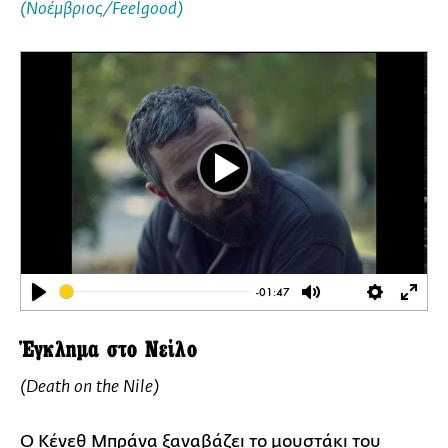
(Νοέμβριος/Feelgood)
Play
-01:47
Play
Mute
Settings
Ente
full
Έγκλημα στο Νείλο
(Death on the Nile)
Ο
Κένεθ Μπράνα
ξαναβάζει το μουστάκι του