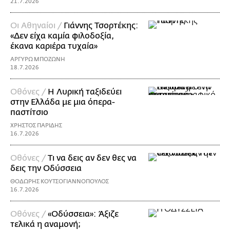
21.7.2026
Οι Αθηναίοι /
Γιάννης Τσορτέκης:
«Δεν είχα καμία φιλοδοξία,
έκανα καριέρα τυχαία»
ΑΡΓΥΡΩ ΜΠΟΖΩΝΗ
18.7.2026
Οθόνες /
Η Λυρική ταξιδεύει
στην Ελλάδα με μια όπερα-
παστίτσιο
ΧΡΗΣΤΟΣ ΠΑΡΙΔΗΣ
16.7.2026
Οθόνες /
Τι να δεις αν δεν θες να
δεις την Οδύσσεια
ΘΟΔΩΡΗΣ ΚΟΥΤΣΟΓΙΑΝΝΟΠΟΥΛΟΣ
16.7.2026
Οθόνες /
«Οδύσσεια»: Άξιζε
τελικά η αναμονή;