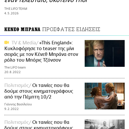
έναν τελευταίο, σκοτεινό Thor
ΑΜΠΑ
THE LIFO TEAM
PRINT
4.5.2026
ΠΡΟΣΦΑΤΕΣ ΕΙΔΗΣΕΙΣ
ΚΕΝΕΘ ΜΠΡΑΝΑ
TV & Media
«This England»:
Κυκλοφόρησε το teaser της μίνι
σειράς με τον Κένεθ Μπράνα στον
ρόλο του Μπόρις Τζόνσον
The LiFO team
20.8.2022
Πολιτισμός
Οι ταινίες που θα
δούμε στους κινηματογράφους
από την Πέμπτη 10/2
Γιάννης Βασιλείου
9.2.2022
Πολιτισμός
Οι ταινίες που θα
δούμε στους κινηματογράφους