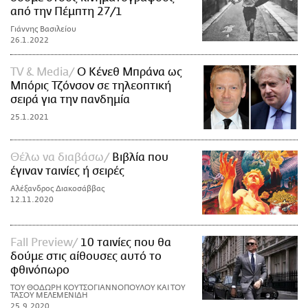
από την Πέμπτη 27/1
Γιάννης Βασιλείου
26.1.2022
TV & Media
Ο Κένεθ Μπράνα ως
Μπόρις Τζόνσον σε τηλεοπτική
σειρά για την πανδημία
25.1.2021
Θέλω να διαβάσω
Βιβλία που
έγιναν ταινίες ή σειρές
Αλέξανδρος Διακοσάββας
12.11.2020
Fall Preview
10 ταινίες που θα
δούμε στις αίθουσες αυτό το
φθινόπωρο
ΤΟΥ ΘΟΔΩΡΗ ΚΟΥΤΣΟΓΙΑΝΝΟΠΟΥΛΟΥ ΚΑΙ ΤΟΥ
ΤΑΣΟΥ ΜΕΛΕΜΕΝΙΔΗ
25.9.2020