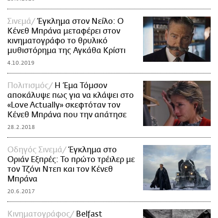
Σινεμά
Έγκλημα στον Νείλο: Ο
Κένεθ Μπράνα μεταφέρει στον
κινηματογράφο το θρυλικό
μυθιστόρημα της Αγκάθα Κρίστι
4.10.2019
Πολιτισμός
Η Έμα Τόμσον
αποκάλυψε πως για να κλάψει στο
«Love Actually» σκεφτόταν τον
Κένεθ Μπράνα που την απάτησε
28.2.2018
Οδηγός Σινεμά
Έγκλημα στο
Οριάν Εξπρές: Το πρώτο τρέιλερ με
τον Τζόνι Ντεπ και τον Κένεθ
Μπράνα
20.6.2017
Κινηματογράφος
Belfast