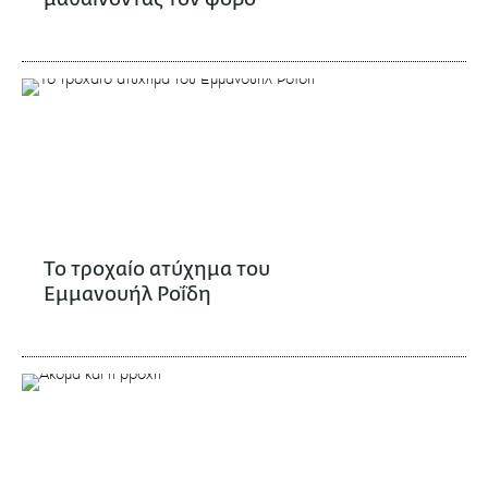
Το τροχαίο ατύχημα του
Εμμανουήλ Ροΐδη