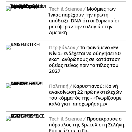
Τech & Science
Μούμιες των
Ίνκας παρέχουν την πρώτη
απόδειξη DNA ότι οι Ευρωπαίοι
μετέφεραν την ευλογιά στην
Αμερική
Περιβάλλον
Το φαινόμενο «Ελ
Νίνιο» ενδέχεται να οδηγήσει 50
εκατ. ανθρώπους σε κατάσταση
οξείας πείνας πριν το τέλος του
2027
Πολιτική
Καρυστιανού: Κοινή
ανακοίνωση 22 πρώην στελεχών
του κόμματός της - «Γνωρίζουμε
καλά γιατί αποχωρήσαμε»
Τech & Science
Προσέκρουσε ο
πύραυλος της SpaceX στη Σελήνη:
Επηρεάζεται η Γη;