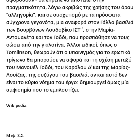
αφορούσαν - θα έπρεπε να αποτελεί στην
πραγματικότητα, λόγω ακριβώς της χρήσης του όρου
"αλληγορία", και σε συσχετισμό με τα πρόσφατα
σύγχρονα γεγονότα, μια αναφορά στον Γάλλο βασιλιά
των Βουρβόνων Λουδοβίκο ΙΣΤ΄, στην Μαρία-
Αντουανέτα και τον Γοδόι, που προσπάθησε να τους
σώσει από την γκιλοτίνα. Άλλοι ειδικοί, όπως ο
Tomlinson, θεωρούν ότι o υπαινιγμός για το ερωτικό
τρίγωνο θα μπορούσε να αφορά και τη σχέση μεταξύ
του Μανουέλ Γοδόι, του Καρόλου Δ' και της Μαρίας-
Λουίζας, της συζύγου του βασιλιά, αν και αυτό δεν
είναι το κύριο νόημα του έργο: δημιουργεί όμως μία
αμφισημία που το εμπλουτίζει.
Wikipedia
Μτφ. Σ.Σ.