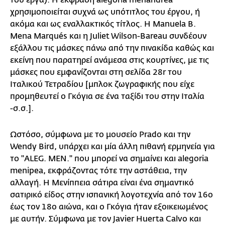
του έργα). Η έκφραση alegoría menandrea
χρησιμοποιείται συχνά ως υπότιτλος του έργου, ή
ακόμα και ως εναλλακτικός τίτλος. Η Manuela B.
Mena Marqués και η Juliet Wilson-Bareau συνδέουν
εξάλλου τις μάσκες πάνω από την πινακίδα καθώς και
εκείνη που παρατηρεί ανάμεσα στις κουρτίνες, με τις
μάσκες που εμφανίζονται στη σελίδα 28r του
Ιταλικού Τετραδίου [μπλοκ ζωγραφικής που είχε
προμηθευτεί ο Γκόγια σε ένα ταξίδι του στην Ιταλία
-σ.σ.].
Ωστόσο, σύμφωνα με το μουσείο Prado και την
Wendy Bird, υπάρχει και μία άλλη πιθανή ερμηνεία για
το "ALEG. MEN." που μπορεί να σημαίνει και alegoria
menipea, εκφράζοντας τότε την αστάθεια, την
αλλαγή. Η Μενίππεια σάτιρα είναι ένα σημαντικό
σατιρικό είδος στην ισπανική λογοτεχνία από τον 16ο
έως τον 18ο αιώνα, και ο Γκόγια ήταν εξοικειωμένος
με αυτήν. Σύμφωνα με τον Javier Huerta Calvo και