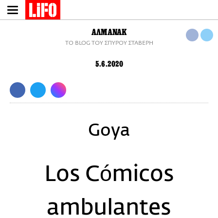
Παράκαμψη
προς
το
ΑΛΜΑΝΑΚ
κυρίως
TO BLOG ΤΟΥ ΣΠΥΡΟΥ ΣΤΑΒΕΡΗ
περιεχόμενο
5.6.2020
Goya
Los Cómicos
ambulantes