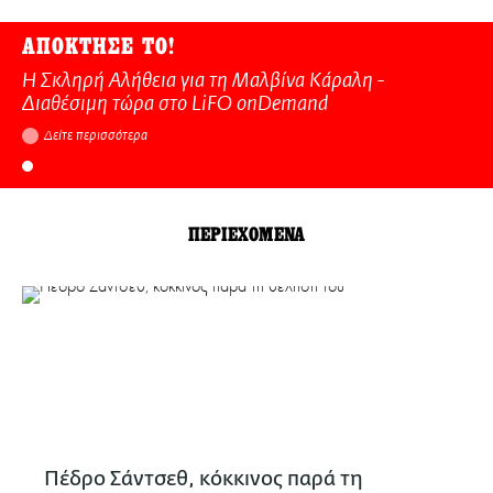
ΑΠΟΚΤΗΣΕ ΤΟ!
Η Σκληρή Αλήθεια για τη Μαλβίνα Κάραλη -
Διαθέσιμη τώρα στo LiFO onDemand
Δείτε περισσότερα
ΠΕΡΙΕΧΟΜΕΝΑ
Πέδρο Σάντσεθ, κόκκινος παρά τη