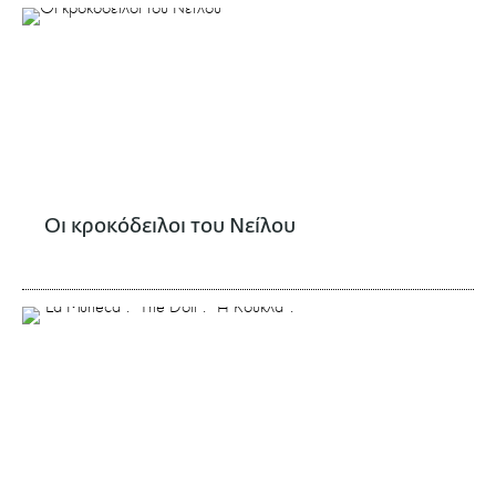
Οι κροκόδειλοι του Νείλου