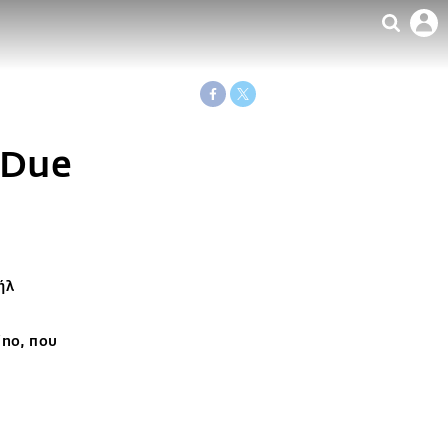
. Due
ήλ
ino, που