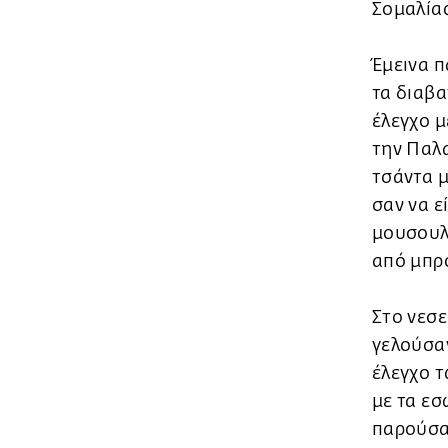
Σομαλία
Έμεινα π
τα διαβα
έλεγχο μ
την Παλα
τσάντα μ
σαν να ε
μουσουλ
από μπρ
Στο νεσε
γελούσαν
έλεγχο 
με τα εσ
παρούσα