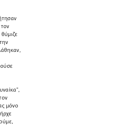
Ζήτησαν
 τον
 θύμιζε
Στην
λάθηκαν,
νούσε
υναίκα",
τον
ας μόνο
πήρχε
ούμε,