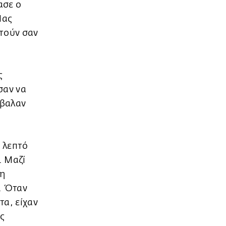
ασε ο
Μας
στούν σαν
ς
σαν να
έβαλαν
 λεπτό
. Μαζί
τη
. Όταν
τα, είχαν
ς