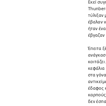
Εκεί συγ
Thunberg
τύλιξαν 
έβαλαν ν
ήταν ένα
έβγαζαν 
Έπειτα ξ
ανάγκασα
κοιτάζει
κεφάλια 
στα γόνα
αντικείμ
έδαφος κ
καρπούς.
δεν έσπα