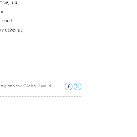
ετών, μια
ρο
ι εκεί
αν σέλφι με
στές από την Global Sumud