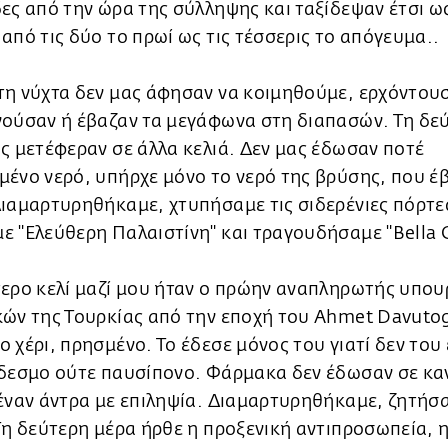
ες από την ώρα της σύλληψης και ταξίδεψαν έτσι ω
από τις δύο το πρωί ως τις τέσσερις το απόγευμα..
τη νύχτα δεν μας άφησαν να κοιμηθούμε, ερχόντουσ
νούσαν ή έβαζαν τα μεγάφωνα στη διαπασών. Τη δε
ς μετέφεραν σε άλλα κελιά. Δεν μας έδωσαν ποτέ
ένο νερό, υπήρχε μόνο το νερό της βρύσης, που έ
ιαμαρτυρηθήκαμε, χτυπήσαμε τις σιδερένιες πόρτε
 "Ελεύθερη Παλαιστίνη" και τραγουδήσαμε "Bella C
τερο κελί μαζί μου ήταν ο πρώην αναπληρωτής υπου
ών της Τουρκίας από την εποχή του Ahmet Davutog
 χέρι, πρησμένο. Το έδεσε μόνος του γιατί δεν το
ίδεσμο ούτε παυσίπονο. Φάρμακα δεν έδωσαν σε κα
έναν άντρα με επιληψία. Διαμαρτυρηθήκαμε, ζητήσ
Τη δεύτερη μέρα ήρθε η προξενική αντιπροσωπεία, η