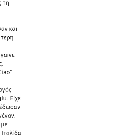
ς τη
αν και
ύτερη
βγαινε
ς,
iao".
ργός
lu. Είχε
υ έδωσαν
νέναν,
αμε
 Ιταλίδα