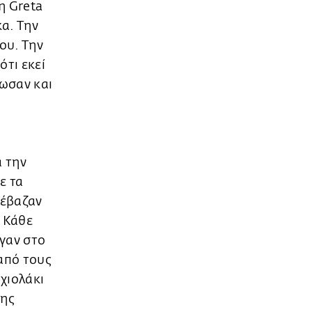
η Greta
κα. Την
ου. Την
ότι εκεί
λωσαν και
α την
ε τα
 έβαζαν
. Κάθε
αγαν στο
από τους
χιολάκι
της