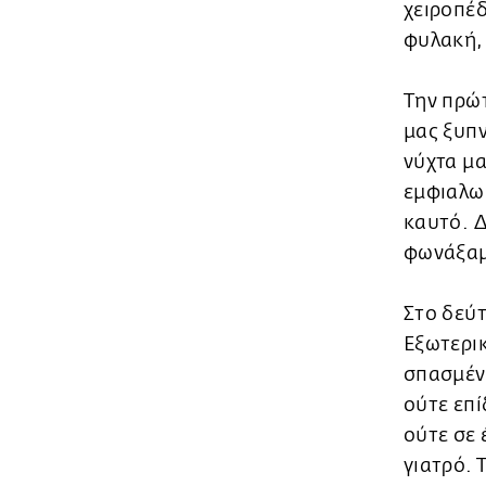
χειροπέδ
φυλακή, 
Την πρώ
μας ξυπ
νύχτα μα
εμφιαλωμ
καυτό. Δ
φωνάξαμε
Στο δεύ
Εξωτερικ
σπασμένο
ούτε επ
ούτε σε 
γιατρό. 