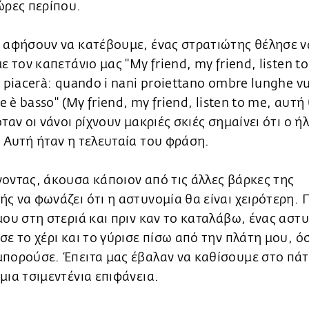
ώρες περίπου.
ς αφήσουν να κατέβουμε, ένας στρατιώτης θέλησε ν
με τον καπετάνιο μας "My friend, my friend, listen t
i piacerà: quando i nani proiettano ombre lunghe vu
ole è basso" (My friend, my friend, listen to me, αυτή
όταν οι νάνοι ρίχνουν μακριές σκιές σημαίνει ότι ο ήλ
 Αυτή ήταν η τελευταία του φράση.
οντας, άκουσα κάποιον από τις άλλες βάρκες της
ς να φωνάζει ότι η αστυνομία θα είναι χειρότερη.
μου στη στεριά και πριν καν το καταλάβω, ένας αστ
σε το χέρι και το γύρισε πίσω από την πλάτη μου, ό
μπορούσε. Έπειτα μας έβαλαν να καθίσουμε στο πά
μια τσιμεντένια επιφάνεια.