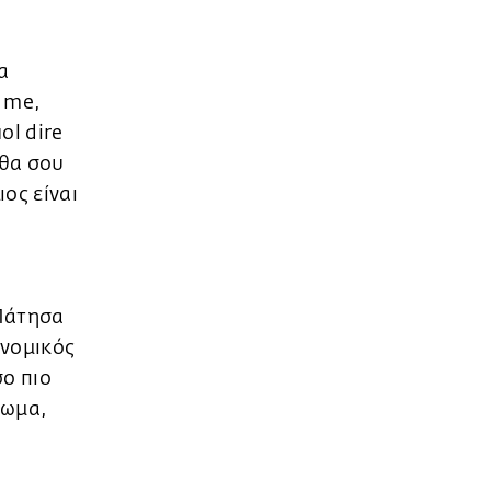
α
o me,
ol dire
 θα σου
ιος είναι
 Πάτησα
υνομικός
σο πιο
τωμα,