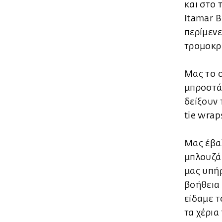
και στο 
Itamar B
περίμενε
τρομοκρά
Μας το ο
μπροστά 
δείξουν 
tie wrap
Μας έβα
μπλουζάκ
μας υπήρ
βοήθεια 
είδαμε τ
τα χέρια