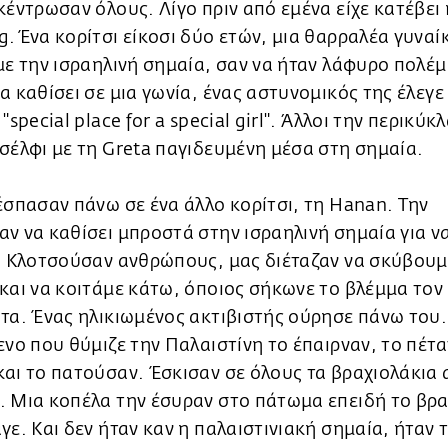
κέντρωσαν όλους. Λίγο πριν από εμένα είχε κατέβει 
. Ένα κορίτσι είκοσι δύο ετών, μια θαρραλέα γυναί
με την ισραηλινή σημαία, σαν να ήταν λάφυρο πολέμ
α καθίσει σε μια γωνία, ένας αστυνομικός της έλεγε 
 "special place for a special girl". Άλλοι την περικύκ
σέλφι με τη Greta παγιδευμένη μέσα στη σημαία.
έσπασαν πάνω σε ένα άλλο κορίτσι, τη Hanan. Την
ν να καθίσει μπροστά στην ισραηλινή σημαία για ν
. Κλοτσούσαν ανθρώπους, μας διέταζαν να σκύβουμ
και να κοιτάμε κάτω, όποιος σήκωνε το βλέμμα τον
τα. Ένας ηλικιωμένος ακτιβιστής ούρησε πάνω του
ενο που θύμιζε την Παλαιστίνη το έπαιρναν, το πέτ
αι το πατούσαν. Έσκισαν σε όλους τα βραχιολάκια 
 Μια κοπέλα την έσυραν στο πάτωμα επειδή το βρα
γε. Και δεν ήταν καν η παλαιστινιακή σημαία, ήταν 