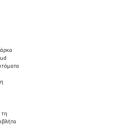
βάρκα
mud
αυτόματα
τη
ν
 τη
ροβλήτα