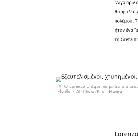
"Λίγο πριν
θαρραλέα γ
πολέμου. Τ
ήταν ένα "s
τη Greta π
Ο Lorenzo D'Agostino μιλάει στα μέσα
Flotilla – AP Photo/Khalil Hamra
Lorenzo