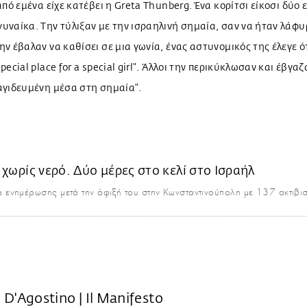
 από εμένα είχε κατέβει η Greta Thunberg. Ένα κορίτσι είκοσι δύο 
υναίκα. Την τύλιξαν με την ισραηλινή σημαία, σαν να ήταν λάφυ
ην έβαλαν να καθίσει σε μια γωνία, ένας αστυνομικός της έλεγε ότ
pecial place for a special girl". Άλλοι την περικύκλωσαν και έβγαζ
αγιδευμένη μέσα στη σημαία".
 ενημέρωσης μετά την άφιξή του στην Κωνσταντινούπολη με 137 ακτιβι
 D'Agostino | Il Manifesto