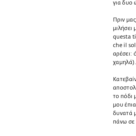
για δυο 
Πριν μα
μιλήσει 
questa t
che il s
αρέσει: 
χαμηλά).
Κατεβαίν
αποστολή
το πόδι 
μου έπια
δυνατά 
πάνω σε 