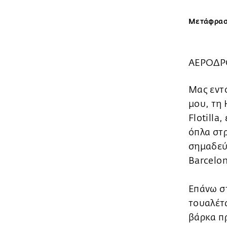
Μετάφραση
ΑΕΡΟΔΡΟ
Μας εντό
μου, τη 
Flotilla
όπλα στρ
σημαδεύ
Barcelon
Επάνω στ
τουαλέτα
βάρκα πρ