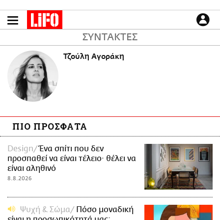
Παράκαμψη
προς
το
ΕΙΔΗΣΕΙΣ
ΣΥΝΤΑΚΤΕΣ
κυρίως
περιεχόμενο
CULTURE
Τζούλη Αγοράκη
ΑΠΟΨΕΙΣ
ΤΡΟΠΟΣ ΖΩΗΣ
PODCASTS
Plus
ΠΙΟ ΠΡΟΣΦΑΤΑ
Design
Ένα σπίτι που δεν
LIFO SHOP
προσπαθεί να είναι τέλειο· θέλει να
NEWSLETTER
είναι αληθινό
ΜΙΚΡΟΠΡΑΓΜΑΤΑ
8.8.2026
THE GOOD LIFO
LIFOLAND
Ψυχή & Σώμα
Πόσο μοναδική
CITY GUIDE
είναι η προσωπικότητά μας;