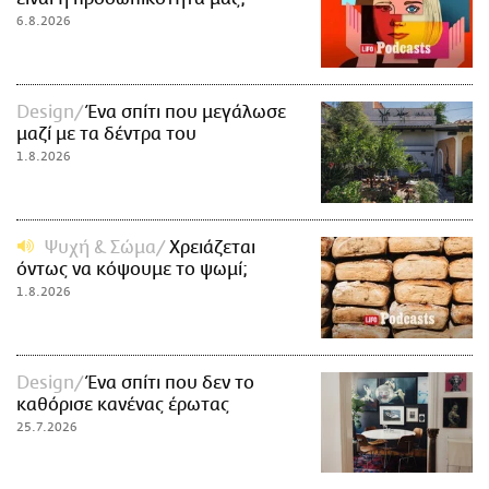
ΑΜΠΑ
6.8.2026
PRINT
Design
Ένα σπίτι που μεγάλωσε
μαζί με τα δέντρα του
1.8.2026
Ψυχή & Σώμα
Xρειάζεται
όντως να κόψουμε το ψωμί;
1.8.2026
Design
Ένα σπίτι που δεν το
καθόρισε κανένας έρωτας
25.7.2026