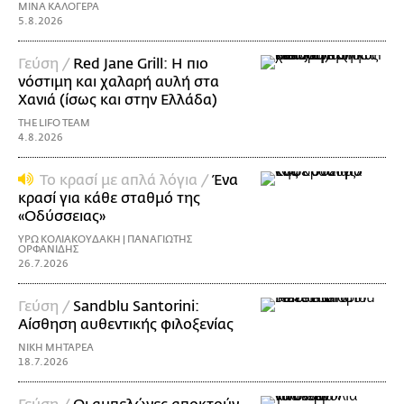
ΜΙΝΑ ΚΑΛΟΓΕΡΑ
5.8.2026
Γεύση /
Red Jane Grill: Η πιο
νόστιμη και χαλαρή αυλή στα
Χανιά (ίσως και στην Ελλάδα)
THE LIFO TEAM
4.8.2026
Το κρασί με απλά λόγια /
Ένα
κρασί για κάθε σταθμό της
«Οδύσσειας»
ΥΡΩ ΚΟΛΙΑΚΟΥΔΑΚΗ | ΠΑΝΑΓΙΩΤΗΣ
ΟΡΦΑΝΙΔΗΣ
26.7.2026
Γεύση /
Sandblu Santorini:
Αίσθηση αυθεντικής φιλοξενίας
ΝΙΚΗ ΜΗΤΑΡΕΑ
18.7.2026