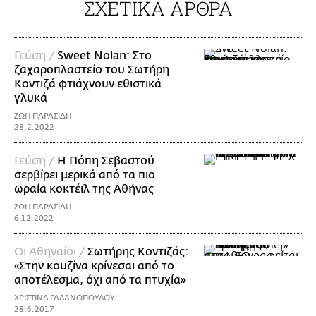
ΣΧΕΤΙΚΑ ΑΡΘΡΑ
Γεύση /
Sweet Nolan: Στο
ζαχαροπλαστείο του Σωτήρη
Κοντιζά φτιάχνουν εθιστικά
γλυκά
ΖΩΗ ΠΑΡΑΣΙΔΗ
28.2.2022
Γεύση /
Η Πόπη Σεβαστού
σερβίρει μερικά από τα πιο
ωραία κοκτέιλ της Αθήνας
ΖΩΗ ΠΑΡΑΣΙΔΗ
6.12.2022
Οι Αθηναίοι /
Σωτήρης Κοντιζάς:
«Στην κουζίνα κρίνεσαι από το
αποτέλεσμα, όχι από τα πτυχία»
ΧΡΙΣΤΙΝΑ ΓΑΛΑΝΟΠΟΥΛΟΥ
28.6.2017