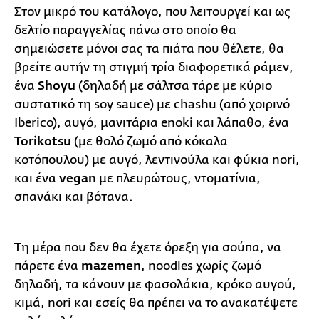
Στον μικρό του κατάλογο, που λειτουργεί και ως
δελτίο παραγγελίας πάνω στο οποίο θα
σημειώσετε μόνοι σας τα πιάτα που θέλετε, θα
βρείτε αυτήν τη στιγμή τρία διαφορετικά ράμεν,
ένα
Shoyu
(δηλαδή με σάλτσα τάρε με κύριο
συστατικό τη soy sauce) με chashu (από χοιρινό
Iberico), αυγό, μανιτάρια enoki και λάπαθο, ένα
Torikotsu
(με θολό ζωμό από κόκαλα
κοτόπουλου) με αυγό, λεντινούλα και φύκια nori,
και ένα
vegan
με πλευρώτους, ντοματίνια,
σπανάκι και βότανα.
Τη μέρα που δεν θα έχετε όρεξη για σούπα, να
πάρετε ένα
mazemen
, noodles χωρίς ζωμό
δηλαδή, τα κάνουν με φασολάκια, κρόκο αυγού,
κιμά, nori και εσείς θα πρέπει να το ανακατέψετε