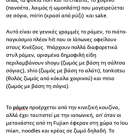
όπως τα φύκια nori και το chashu, το χοιρινό
(πανσέτα, λαιμός ή ωμοπλάτη) που μαγειρεύεται
σε σόγια, mirin (κρασί από ρύζι) και sake.
Αυτό είναι σε γενικές γραμμές το ράμεν, το πιάτο-
παγκόσμιο πλέον hit που οι Ιάπωνες οφείλουν
στους Κινέζους. Υπάρχουν πολλά διαφορετικά
στυλ ράμεν, ορισμένα δημοφιλή είδη
περιλαμβάνουν shoyu (ζωμός με βάση τη σάλτσα
σόγιας), shio (ζωμός με βάση το αλάτι), tonkotsu
(θολός ζωμός από κόκαλα χοιρινού) και miso
(ζωμός με βάση τη σόγια).
Το
ράμεν
προέρχεται από την κινεζική κουζίνα,
αλλά έχει ταυτιστεί με την ιαπωνική, απ’ όταν οι
μετανάστες από τη Fujian έφεραν στη χώρα το lou
mian, noodles και κρέας σε ζωμό δηλαδή. Το