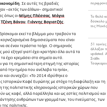
περιφρονο
ικονομίδη
. Σε αυτές τις βραδιές
χαν –εκτός των άλλων– σημαντικοί
Μίμης Πλέσσας
Μάγια
ες όπως οι
,
Το θολό κ
δύσκολο 
Τζένη Βάνου
Γιάννης Βογιατζής
,
,
.
της Μονής
ρίσκομαι εκεί το βλέμμα μου τραβούν τα
 κορνιζαρισμένα δημοσιεύματα που είναι
51 ταινίες
α σε έναν τεράστιο τοίχο. Ο σημερινός
άλλαξαν τ
ς μού εξηγεί γιατί έχει κρατήσει όλα αυτά τα
updated. 
 τα έχει κρεμάσει στο σημείο αυτό.
Στάθη
Τσαγκαρο
ι για τη σημαντικότερη στιγμή της ιστορίας
από την ημέρα που ανέλαβα τα ηνία»,
ει και συνεχίζει: «Το 2014 ιδρύθηκε ο
ς Ιστορικών Καφέ Ευρώπης με στόχο τη διαφύλαξη και τη
 της πολιτιστικής κληρονομιάς ιστορικών χώρων που
ύν ως καφέ, αλλά παράλληλα και ως εστίες πολιτισμού και
νάντησης ανθρώπων των γραμμάτων, του πνεύματος, των
ι της πολιτικής.