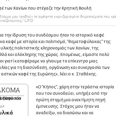
λέμμα μου τραβούν τα αμέτρητα κορνιζαρισμένα δημοσιεύματα που κρέ
 Πανταζόπουλος/ LIFO
α την ίδρυση του συνδέσμου ήταν το ιστορικό καφέ
ένα καφέ με ιστορία και πολιτισμό, “θεματοφύλακας” της
 υλικής πολιτιστικής κληρονομιάς των Χανίων, της
λλά και ολόκληρης της χώρας. Επομένως, είμαστε πολύ
ι γιατί καταφέραμε να γίνουμε το επίκεντρο μιας
λίας για τη διασύνδεση, οργάνωση και συνεργασία των
 αστικών καφέ της Ευρώπης», λέει ο κ. Σταθάκης.
«Ο “Κήπος”, χάρη στην τεράστια ιστορία
 ΑΚΟΜΑ
που τον συνοδεύει, υπήρξε από την
πρώτη στιγμή μια ανεκτίμητη πηγή
έμπνευσης. Στόχος μου ήταν να
ΑΔΑ
υλικά
αναδείξω, να διασώσω και να