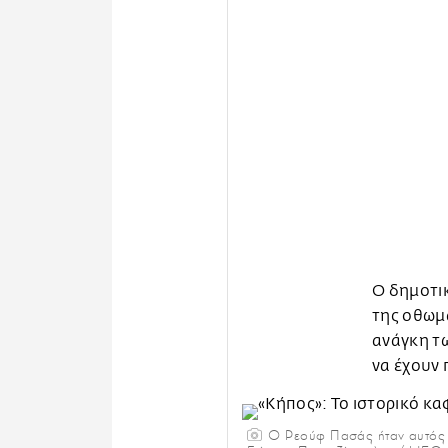
Ο δημοτικ
της οθωμα
ανάγκη τω
να έχουν 
Ο Ρεούφ Πασάς ήταν αυτός π