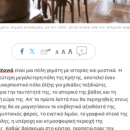
 μόνο σημείο αναφοράς για την πόλη, αλλά ανήκει στα πιο ιστορικά καφ
0
Χανιά
είναι μια πόλη γεμάτη με ιστορίες και μυστικά. Η
εύτερη μεγαλύτερη πόλη της Κρήτης, αποτελεί έναν
υναρπαστικό πόλο έλξης για χιλιάδες ταξιδιώτες.
 για την ταυτότητά της, το ιστορικό της βάθος και τη
 αύρα της. Απ’ τα πρώτα λεπτά που θα περιηγηθείς στους
ης θα σε μαγνητίσουν τα επιβλητικά αξιοθέατά της,
γυπτιακός φάρος, το ενετικό λιμάνι, τα γραφικά στενά της
λης, η υπέροχη και ατμοσφαιρική περιοχή της
ς. Καθώς βρίσκομαι στο κέντρο, περπατώ προς τον