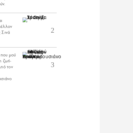
ύν.
αι
μέλλον
 Σινά
 που μού
η ζωή-
Aπό τον
υσιάνο