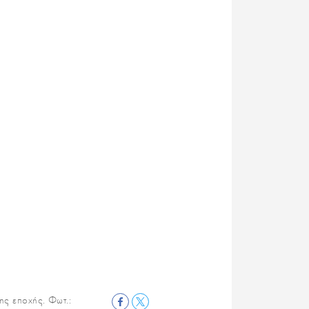
ς εποχής. Φωτ.: