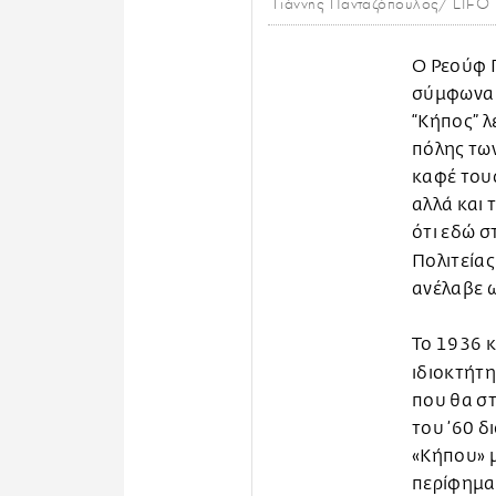
Γιάννης Πανταζόπουλος/ LIFO
Ο Ρεούφ 
σύμφωνα 
“Κήπος” λ
πόλης των
καφέ του
αλλά και 
ότι εδώ σ
Πολιτείας
ανέλαβε ω
Το 1936 κ
ιδιοκτήτη
που θα στ
του ’60 δ
«Κήπου» μ
περίφημα 