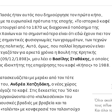
Πασάς ήταν αυτός που δημιούργησε τον πρώτο κήπο,
με τα ευρωπαϊκά πρότυπα της εποχής. «Το ιστορικό καφέ
ειτουργεί από το 1870 ως διαχρονικό τοπόσημο της
 Χανίων και το σημαντικότερο είναι ότι εδώ έχουν πιει τον
ς σημαντικές φυσιογνωμίες των γραμμάτων, των τεχνών
της πολιτικής. Αυτό, όμως, που πολλοί λησμονούν είναι
τεγαζόταν για αρκετά χρόνια η Βουλή της Κρητικής
Βασίλης Σταθάκης,
 (09/12/1898)», μου λέει ο
ο οποίος
ς ιδιοκτήτης της επιχείρησης του καφέ «Κήπος» το 1988.
ατασκευάζεται με μεράκι από τον τότε
Ανδρέα Χατζηδάκη,
 του,
ο νέος χώρος
έγαζε το καφέ. Στις δεκαετίες του ’50 και
ιοργανώνονται στο «παλκοσένικο» του
Όλοι ακο
ουσικές βραδιές με βραβεία και τα
τους influ
«ταλέντα» με κονφερασιέ τον ταλαντούχο
Και όλοι τ