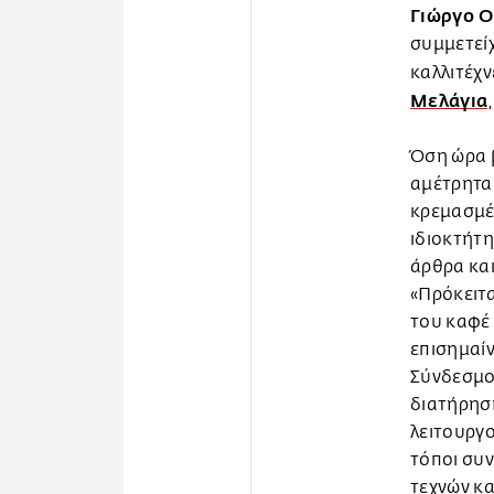
Γιώργο Ο
συμμετεί
καλλιτέχν
Μελάγια
Όση ώρα β
αμέτρητα
κρεμασμέν
ιδιοκτήτη
άρθρα και
«Πρόκειτα
του καφέ 
επισημαίν
Σύνδεσμο
διατήρηση
λειτουργο
τόποι συ
τεχνών κα