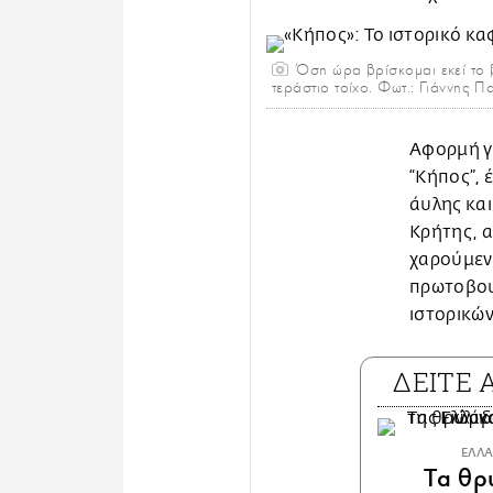
Όση ώρα βρίσκομαι εκεί το β
τεράστιο τοίχο. Φωτ.: Γιάννης
Αφορμή γι
“Κήπος”, 
άυλης και
Κρήτης, α
χαρούμενο
πρωτοβου
ιστορικών
ΔΕΙΤΕ
ΕΛΛ
Τα θρ