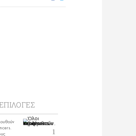
ΕΠΙΛΟΓΕΣ
λουθούν
encers.
ους