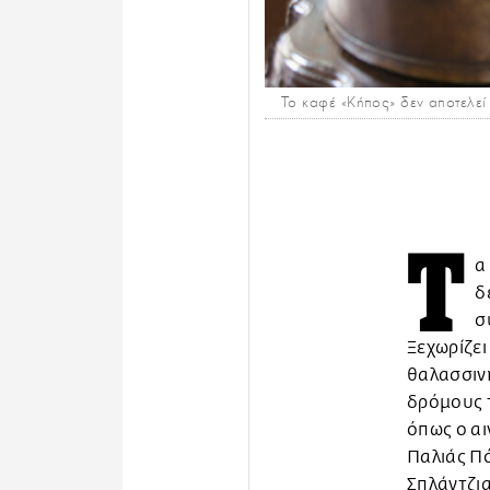
Το καφέ «Κήπος» δεν αποτελεί
Τ
α
δ
σ
Ξεχωρίζει
θαλασσινή
δρόμους τ
όπως ο αι
Παλιάς Πό
Σπλάντζια