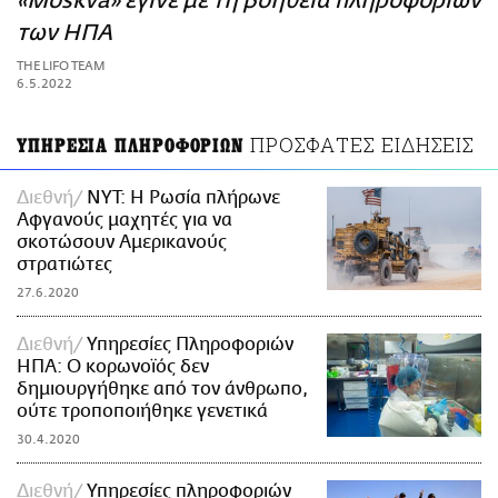
«Moskva» έγινε με τη βοήθεια πληροφοριών
ΑΜΠΑ
των ΗΠΑ
PRINT
THE LIFO TEAM
6.5.2022
ΠΡΟΣΦΑΤΕΣ ΕΙΔΗΣΕΙΣ
ΥΠΗΡΕΣΙΑ ΠΛΗΡΟΦΟΡΙΩΝ
Διεθνή
NYT: Η Ρωσία πλήρωνε
Αφγανούς μαχητές για να
σκοτώσουν Αμερικανούς
στρατιώτες
27.6.2020
Διεθνή
Υπηρεσίες Πληροφοριών
ΗΠΑ: O κορωνοϊός δεν
δημιουργήθηκε από τον άνθρωπο,
ούτε τροποποιήθηκε γενετικά
30.4.2020
Διεθνή
Υπηρεσίες πληροφοριών