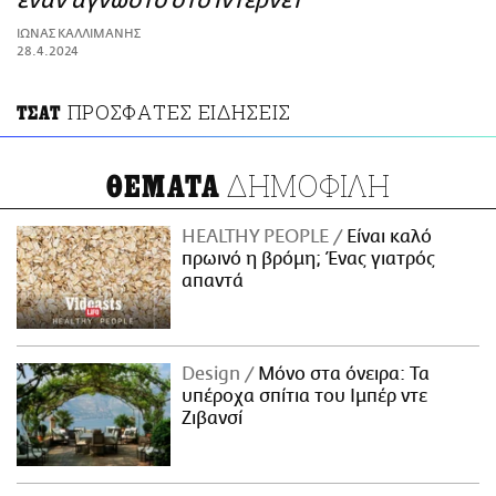
έναν άγνωστο στο ίντερνετ
ΑΜΠΑ
ΙΩΝΑΣ ΚΑΛΛΙΜΑΝΗΣ
PRINT
28.4.2024
ΠΡΟΣΦΑΤΕΣ ΕΙΔΗΣΕΙΣ
ΤΣΑΤ
ΔΗΜΟΦΙΛΗ
ΘΕΜΑΤΑ
HEALTHY PEOPLE
Είναι καλό
πρωινό η βρόμη; Ένας γιατρός
απαντά
Design
Μόνο στα όνειρα: Τα
υπέροχα σπίτια του Ιμπέρ ντε
Ζιβανσί