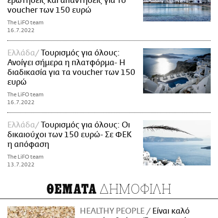
ερωτήσεις και απαντήσεις για το
voucher των 150 ευρώ
The LiFO team
16.7.2022
Ελλάδα
Τουρισμός για όλους:
Ανοίγει σήμερα η πλατφόρμα- Η
διαδικασία για τα voucher των 150
ευρώ
The LiFO team
16.7.2022
Ελλάδα
Τουρισμός για όλους: Οι
δικαιούχοι των 150 ευρώ- Σε ΦΕΚ
η απόφαση
The LiFO team
13.7.2022
ΔΗΜΟΦΙΛΗ
ΘΕΜΑΤΑ
HEALTHY PEOPLE
Είναι καλό