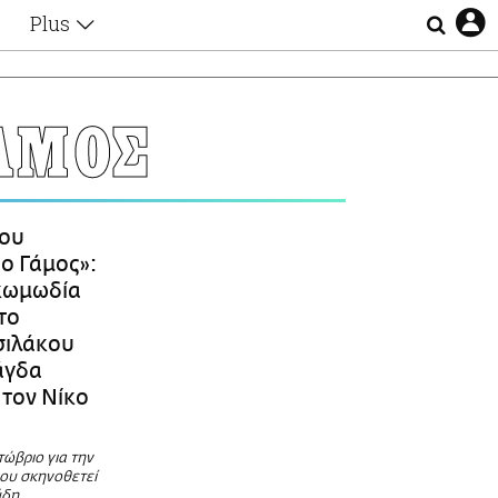
Plus
Θέματα
Συνεντεύξεις
Videos
ΑΜΟΣ
τα
Αφιερώματα
Ζώδια
Εξομολογήσεις
Blogs
η
ου
Οι Αθηναίοι
ο Γάμος»:
Απώλειες
κωμωδία
Lgbtqi+
το
Επιλογές
σιλάκου
άγδα
 τον Νίκο
ώβριο για την
που σκηνοθετεί
ύδη