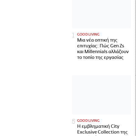
GOOD LIVING
Μια νέα οπτική της
επιτυχίας: Πώς Gen Zs
και Millennials αλλάζουν
το τοπίο της εργασίας
GOOD LIVING
Η εμβληματική City
Exclusive Collection της