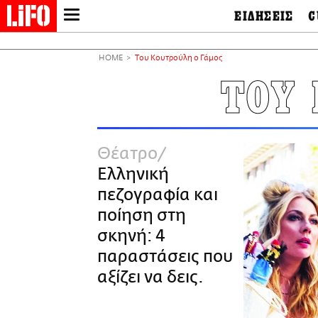
ΕΙΔΗΣΕΙΣ
C
LIFO SHOP
Ελλάδα
Ο
Διεθνή
Μ
NEWSLETTER
HOME
Του Κουτρούλη ο Γάμος
Πολιτική
Θ
ΜΙΚΡΟΠΡΑΓΜΑΤΑ
ΤΟΥ
Οικονομία
Ει
THE GOOD LIFO
Πολιτισμός
Βι
LIFOLAND
Αθλητισμός
Αρ
CITY GUIDE
& 
Περιβάλλον
Θέατρο
D
ΑΜΠΑ
TV & Media
Φ
Ελληνική
PRINT
Tech &
Science
πεζογραφία και
European Lifo
ποίηση στη
σκηνή: 4
παραστάσεις που
αξίζει να δεις.