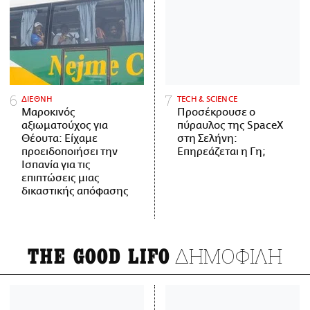
ΔΙΕΘΝΗ
ΤECH & SCIENCE
Μαροκινός
Προσέκρουσε ο
αξιωματούχος για
πύραυλος της SpaceX
Θέουτα: Είχαμε
στη Σελήνη:
προειδοποιήσει την
Επηρεάζεται η Γη;
Ισπανία για τις
επιπτώσεις μιας
δικαστικής απόφασης
ΔΗΜΟΦΙΛΗ
THE GOOD LIFO