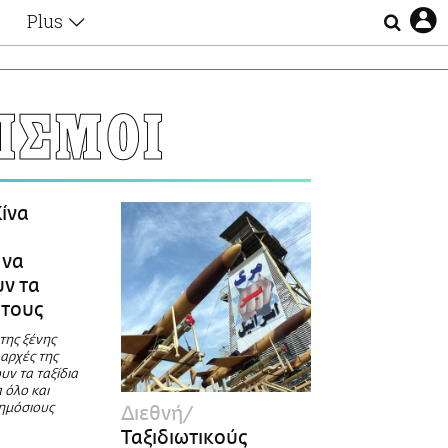
Plus
Θέματα
Συνεντεύξεις
Videos
ΡΙΣΜΟΙ
τα
Αφιερώματα
Ζώδια
Εξομολογήσεις
Blogs
η
ίνα
Οι Αθηναίοι
ό
Απώλειες
 να
Lgbtqi+
ν τα
Επιλογές
 τους
 της ξένης
 αρχές της
υν τα ταξίδια
 όλο και
ημόσιους
Διεθνή
Ταξιδιωτικούς