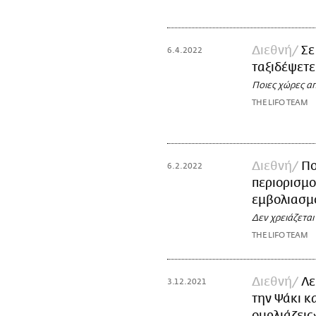
Διεθνή
Σε
6.4.2022
ταξιδέψετε
Ποιες χώρες α
THE LIFO TEAM
Διεθνή
Πο
6.2.2022
περιορισμο
εμβολιασμ
Δεν χρειάζεται
THE LIFO TEAM
Διεθνή
Λε
3.12.2021
την Ψάκι κ