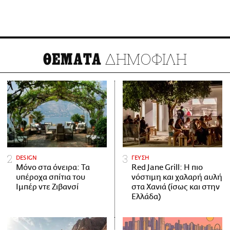
ΔΗΜΟΦΙΛΗ
ΘΕΜΑΤΑ
DESIGN
ΓΕΥΣΗ
Μόνο στα όνειρα: Τα
Red Jane Grill: Η πιο
υπέροχα σπίτια του
νόστιμη και χαλαρή αυλή
Ιμπέρ ντε Ζιβανσί
στα Χανιά (ίσως και στην
Ελλάδα)