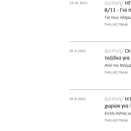
Διεθνή
ΗΠ
15.10.2021
8/11 - Για
Για τους πλήρ
THE LIFO TEAM
Διεθνή
Οι
20.9.2021
ταξίδια γι
Από τον Νοέμβ
THE LIFO TEAM
Διεθνή
Η 
30.8.2021
χωρών για 
Εκτός λίστας 
THE LIFO TEAM