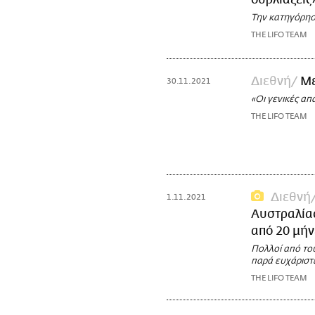
ουρλιάζεις
Την κατηγόρησε
THE LIFO TEAM
Διεθνή
Με
30.11.2021
«Οι γενικές απ
THE LIFO TEAM
Διεθνή
1.11.2021
Αυστραλίας
από 20 μήν
Πολλοί από του
παρά ευχάριστ
THE LIFO TEAM