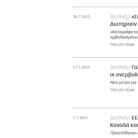
Διεθνή
«Σ
26.7.2021
Διατηρούν 
«Καταγράφεται
εμβολιασμένων
THE LIFO TEAM
Διεθνή
Γα
17.7.2021
οι ανεμβολ
Νέα μέτρα για 
THE LIFO TEAM
Διεθνή
EE
2.7.2021
Καναδά και
Προστέθηκαν στ