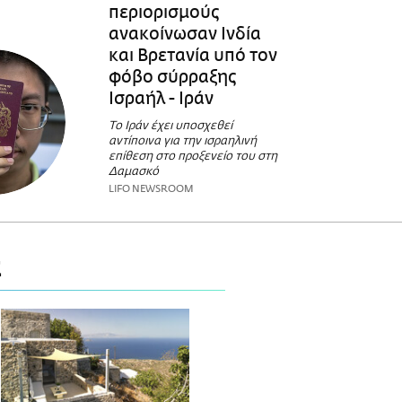
περιορισμούς
ανακοίνωσαν Ινδία
και Βρετανία υπό τον
φόβο σύρραξης
Ισραήλ - Ιράν
Το Ιράν έχει υποσχεθεί
αντίποινα για την ισραηλινή
επίθεση στο προξενείο του στη
Δαμασκό
LIFO NEWSROOM
Σ