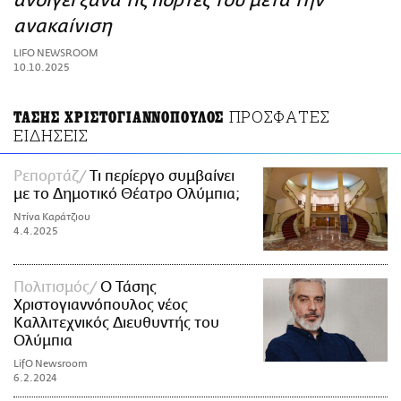
ανοίγει ξανά τις πόρτες του μετά την
ΑΜΠΑ
ανακαίνιση
PRINT
LIFO NEWSROOM
10.10.2025
ΠΡΟΣΦΑΤΕΣ
ΤΑΣΗΣ ΧΡΙΣΤΟΓΙΑΝΝΟΠΟΥΛΟΣ
ΕΙΔΗΣΕΙΣ
Ρεπορτάζ
Τι περίεργο συμβαίνει
με το Δημοτικό Θέατρο Ολύμπια;
Ντίνα Καράτζιου
4.4.2025
Πολιτισμός
Ο Τάσης
Χριστογιαννόπουλος νέος
Καλλιτεχνικός Διευθυντής του
Ολύμπια
LifO Newsroom
6.2.2024