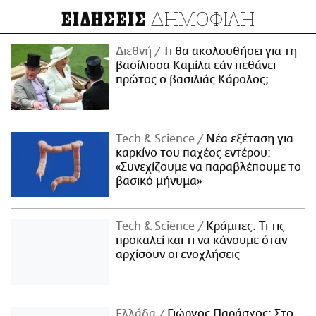
ΔΗΜΟΦΙΛΗ
ΕΙΔΗΣΕΙΣ
Διεθνή
Τι θα ακολουθήσει για τη
βασίλισσα Καμίλα εάν πεθάνει
πρώτος ο βασιλιάς Κάρολος;
Τech & Science
Νέα εξέταση για
καρκίνο του παχέος εντέρου:
«Συνεχίζουμε να παραβλέπουμε το
βασικό μήνυμα»
Τech & Science
Κράμπες: Τι τις
προκαλεί και τι να κάνουμε όταν
αρχίσουν οι ενοχλήσεις
Ελλάδα
Γιώργος Παράσχος: Στο