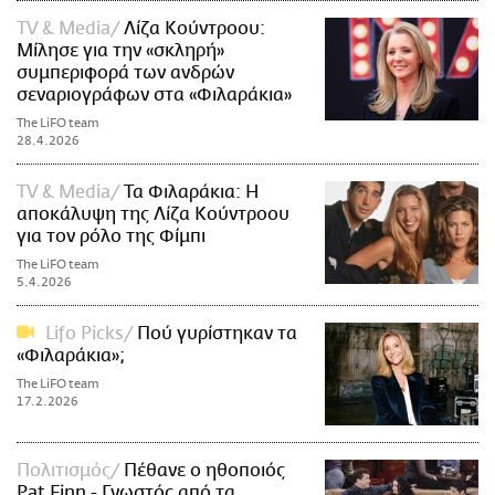
TV & Media
Λίζα Κούντροου:
Μίλησε για την «σκληρή»
συμπεριφορά των ανδρών
σεναριογράφων στα «Φιλαράκια»
The LiFO team
28.4.2026
TV & Media
Τα Φιλαράκια: Η
αποκάλυψη της Λίζα Κούντροου
για τον ρόλο της Φίμπι
The LiFO team
5.4.2026
Lifo Picks
Πού γυρίστηκαν τα
«Φιλαράκια»;
The LiFO team
17.2.2026
Πολιτισμός
Πέθανε ο ηθοποιός
Pat Finn - Γνωστός από τα