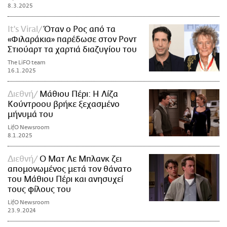
8.3.2025
It's Viral
Όταν ο Ρος από τα
«Φιλαράκια» παρέδωσε στον Ροντ
Στιούαρτ τα χαρτιά διαζυγίου του
The LiFO team
16.1.2025
Διεθνή
Μάθιου Πέρι: Η Λίζα
Κούντροου βρήκε ξεχασμένο
μήνυμά του
LifO Newsroom
8.1.2025
Διεθνή
Ο Ματ Λε Μπλανκ ζει
απομονωμένος μετά τον θάνατο
του Μάθιου Πέρι και ανησυχεί
τους φίλους του
LifO Newsroom
23.9.2024