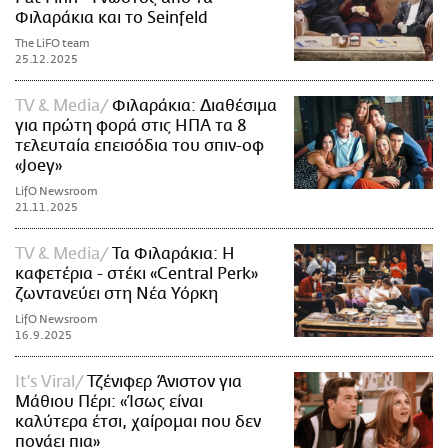
Φιλαράκια και το Seinfeld
The LiFO team
25.12.2025
TV & Media
Φιλαράκια: Διαθέσιμα
για πρώτη φορά στις ΗΠΑ τα 8
τελευταία επεισόδια του σπιν-οφ
«Joey»
LifO Newsroom
21.11.2025
TV & Media
Τα Φιλαράκια: Η
καφετέρια - στέκι «Central Perk»
ζωντανεύει στη Νέα Υόρκη
LifO Newsroom
16.9.2025
It's Viral
Τζένιφερ Άνιστον για
Μάθιου Πέρι: «Ίσως είναι
καλύτερα έτσι, χαίρομαι που δεν
πονάει πια»