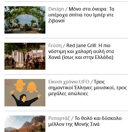
Design
Μόνο στα όνειρα: Τα
υπέροχα σπίτια του Ιμπέρ ντε
Ζιβανσί
Γεύση
Red Jane Grill: Η πιο
νόστιμη και χαλαρή αυλή στα
Χανιά (ίσως και στην Ελλάδα)
Είκοσι χρόνια LIFO
Tρεις
σημαντικοί Έλληνες μουσικοί, τρεις
μεγάλες απώλειες
Ρεπορτάζ
Το θολό και δύσκολο
μέλλον της Μονής Σινά