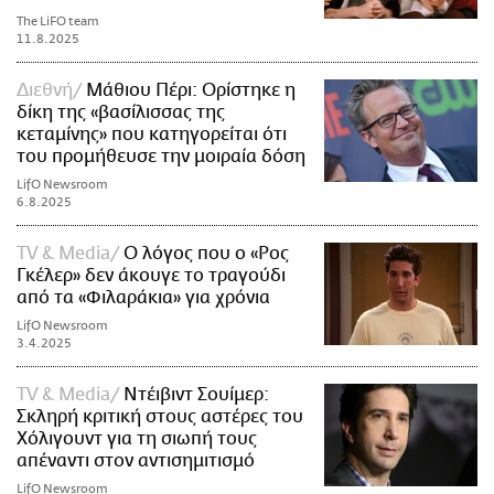
The LiFO team
11.8.2025
Διεθνή
Μάθιου Πέρι: Ορίστηκε η
δίκη της «βασίλισσας της
κεταμίνης» που κατηγορείται ότι
του προμήθευσε την μοιραία δόση
LifO Newsroom
6.8.2025
TV & Media
Ο λόγος που ο «Ρος
Γκέλερ» δεν άκουγε το τραγούδι
από τα «Φιλαράκια» για χρόνια
LifO Newsroom
3.4.2025
TV & Media
Ντέιβιντ Σουίμερ:
Σκληρή κριτική στους αστέρες του
Χόλιγουντ για τη σιωπή τους
απέναντι στον αντισημιτισμό
LifO Newsroom