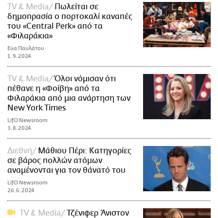
TV & Media
Πωλείται σε
δημοπρασία ο πορτοκαλί καναπές
του «Central Perk» από τα
«Φιλαράκια»
Εύα Παυλάτου
1.9.2024
TV & Media
Όλοι νόμισαν ότι
πέθανε η «Φοίβη» από τα
Φιλαράκια από μια ανάρτηση των
New York Times
LifO Newsroom
3.8.2024
Διεθνή
Μάθιου Πέρι: Κατηγορίες
σε βάρος πολλών ατόμων
αναμένονται για τον θάνατό του
LifO Newsroom
26.6.2024
TV & Media
Τζένιφερ Άνιστον