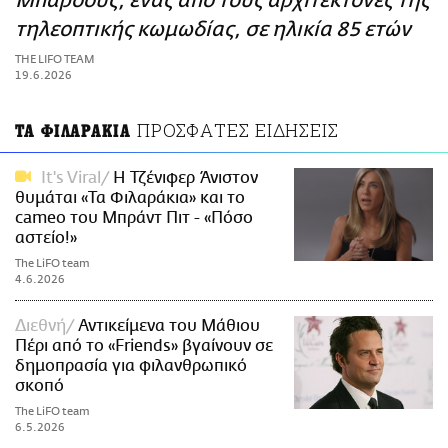
Μπάροους, ένας από τους αρχιτέκτονες της
ΑΜΠΑ
τηλεοπτικής κωμωδίας, σε ηλικία 85 ετών
PRINT
THE LIFO TEAM
19.6.2026
ΠΡΟΣΦΑΤΕΣ ΕΙΔΗΣΕΙΣ
ΤΑ ΦΙΛΑΡΑΚΙΑ
It's Viral
Η Τζένιφερ Άνιστον
θυμάται «Τα Φιλαράκια» και το
cameo του Μπράντ Πιτ - «Πόσο
αστείο!»
The LiFO team
4.6.2026
Διεθνή
Αντικείμενα του Μάθιου
Πέρι από τo «Friends» βγαίνουν σε
δημοπρασία για φιλανθρωπικό
σκοπό
The LiFO team
6.5.2026