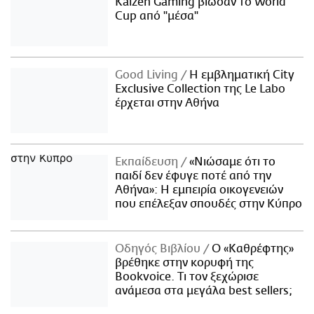
Kaizen Gaming βίωσαν το World
Cup από "μέσα"
Good Living
Η εμβληματική City
Exclusive Collection της Le Labo
έρχεται στην Αθήνα
Εκπαίδευση
«Νιώσαμε ότι το
παιδί δεν έφυγε ποτέ από την
Αθήνα»: Η εμπειρία οικογενειών
που επέλεξαν σπουδές στην Κύπρο
Οδηγός Βιβλίου
Ο «Καθρέφτης»
βρέθηκε στην κορυφή της
Bookvoice. Τι τον ξεχώρισε
ανάμεσα στα μεγάλα best sellers;