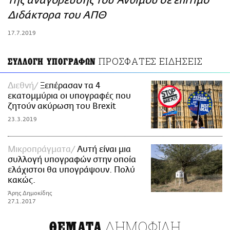
της αναγόρευσης του Άνθιμου σε επίτιμο
ΑΜΠΑ
Διδάκτορα του ΑΠΘ
PRINT
17.7.2019
ΠΡΟΣΦΑΤΕΣ ΕΙΔΗΣΕΙΣ
ΣΥΛΛΟΓΗ ΥΠΟΓΡΑΦΩΝ
Διεθνή
Ξεπέρασαν τα 4
εκατομμύρια οι υπογραφές που
ζητούν ακύρωση του Brexit
23.3.2019
Mικροπράγματα
Αυτή είναι μια
συλλογή υπογραφών στην οποία
ελάχιστοι θα υπογράψουν. Πολύ
κακώς.
Άρης Δημοκίδης
27.1.2017
ΔΗΜΟΦΙΛΗ
ΘΕΜΑΤΑ