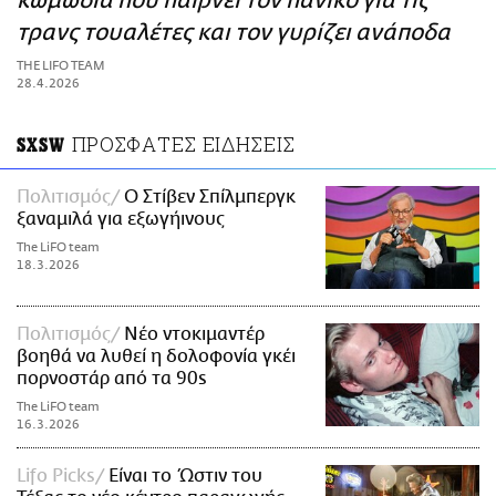
κωμωδία που παίρνει τον πανικό για τις
ΑΜΠΑ
τρανς τουαλέτες και τον γυρίζει ανάποδα
PRINT
THE LIFO TEAM
28.4.2026
ΠΡΟΣΦΑΤΕΣ ΕΙΔΗΣΕΙΣ
SXSW
Πολιτισμός
Ο Στίβεν Σπίλμπεργκ
ξαναμιλά για εξωγήινους
The LiFO team
18.3.2026
Πολιτισμός
Νέο ντοκιμαντέρ
βοηθά να λυθεί η δολοφονία γκέι
πορνοστάρ από τα 90s
The LiFO team
16.3.2026
Lifo Picks
Είναι το Ώστιν του