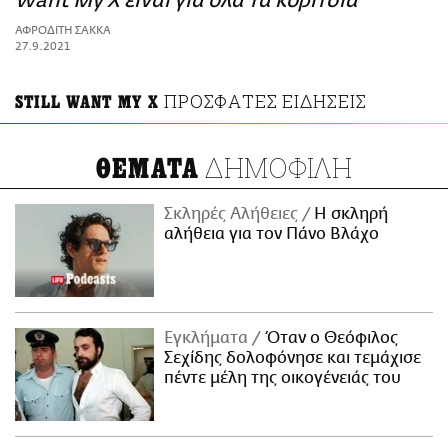
Want My X είναι για όλα τα κορίτσια
ΑΜΠΑ
ΑΦΡΟΔΙΤΗ ΣΑΚΚΑ
PRINT
27.9.2021
ΠΡΟΣΦΑΤΕΣ ΕΙΔΗΣΕΙΣ
STILL WANT MY X
ΔΗΜΟΦΙΛΗ
ΘΕΜΑΤΑ
Σκληρές Αλήθειες
H σκληρή
αλήθεια για τον Πάνο Βλάχο
Εγκλήματα
Όταν ο Θεόφιλος
Σεχίδης δολοφόνησε και τεμάχισε
πέντε μέλη της οικογένειάς του