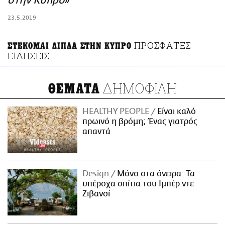
στην Κύπρο»
ΑΜΠΑ
23.5.2019
PRINT
ΠΡΟΣΦΑΤΕΣ
ΣΤΕΚΟΜΑΙ ΔΙΠΛΑ ΣΤΗΝ ΚΥΠΡΟ
ΕΙΔΗΣΕΙΣ
ΔΗΜΟΦΙΛΗ
ΘΕΜΑΤΑ
HEALTHY PEOPLE
Είναι καλό
πρωινό η βρόμη; Ένας γιατρός
απαντά
Design
Μόνο στα όνειρα: Τα
υπέροχα σπίτια του Ιμπέρ ντε
Ζιβανσί