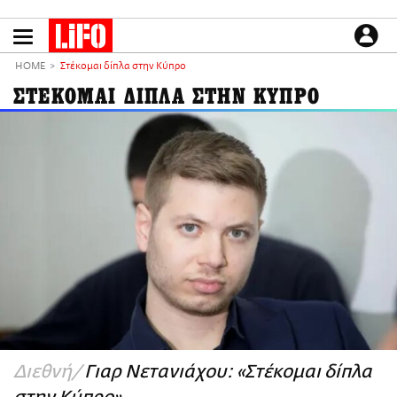
Παράκαμψη
προς
το
ΕΙΔΗΣΕΙΣ
κυρίως
HOME
Στέκομαι δίπλα στην Κύπρο
περιεχόμενο
CULTURE
ΣΤΕΚΟΜΑΙ ΔΙΠΛΑ ΣΤΗΝ ΚΥΠΡΟ
ΑΠΟΨΕΙΣ
ΤΡΟΠΟΣ ΖΩΗΣ
PODCASTS
Plus
LIFO SHOP
NEWSLETTER
ΜΙΚΡΟΠΡΑΓΜΑΤΑ
THE GOOD LIFO
LIFOLAND
Διεθνή
Γιαρ Νετανιάχου: «Στέκομαι δίπλα
CITY GUIDE