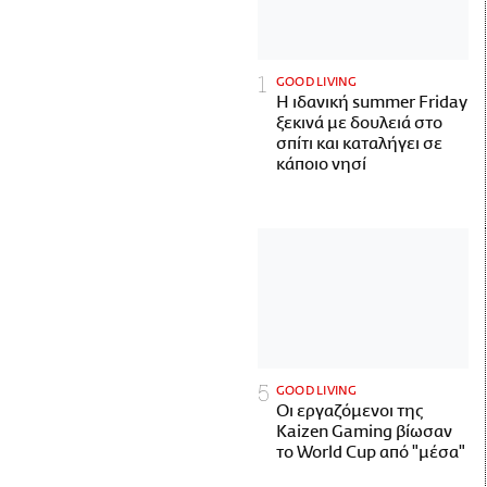
GOOD LIVING
Η ιδανική summer Friday
ξεκινά με δουλειά στο
σπίτι και καταλήγει σε
κάποιο νησί
GOOD LIVING
Οι εργαζόμενοι της
Kaizen Gaming βίωσαν
το World Cup από "μέσα"