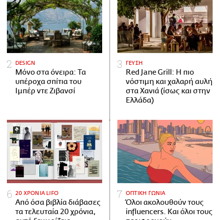
DESIGN
ΓΕΥΣΗ
Μόνο στα όνειρα: Τα
Red Jane Grill: Η πιο
υπέροχα σπίτια του
νόστιμη και χαλαρή αυλή
Ιμπέρ ντε Ζιβανσί
στα Χανιά (ίσως και στην
Ελλάδα)
20 ΧΡΟΝΙΑ LIFO
ΟΠΤΙΚΗ ΓΩΝΙΑ
Από όσα βιβλία διάβασες
Όλοι ακολουθούν τους
τα τελευταία 20 χρόνια,
influencers. Και όλοι τους