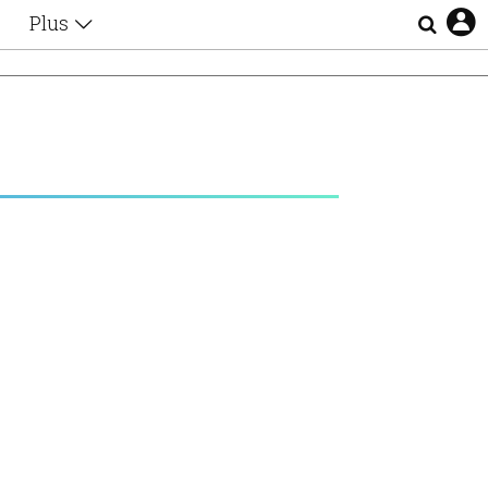
Plus
Θέματα
Συνεντεύξεις
Videos
τα
Αφιερώματα
Ζώδια
Εξομολογήσεις
Blogs
η
Οι Αθηναίοι
Απώλειες
Lgbtqi+
Επιλογές