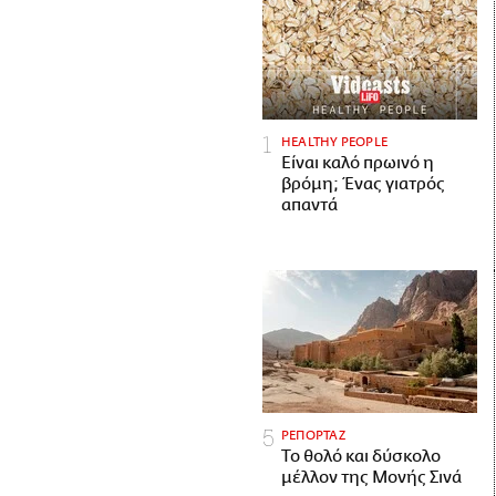
HEALTHY PEOPLE
Είναι καλό πρωινό η
βρόμη; Ένας γιατρός
απαντά
ΡΕΠΟΡΤΑΖ
Το θολό και δύσκολο
μέλλον της Μονής Σινά