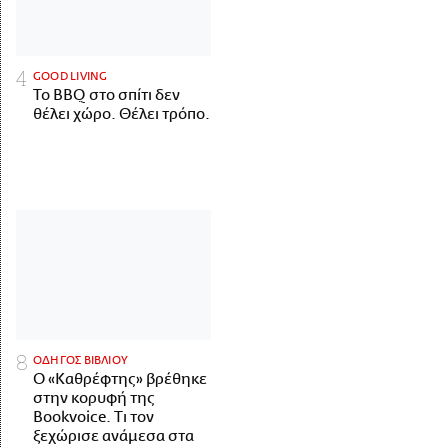
GOOD LIVING
Το BBQ στο σπίτι δεν
θέλει χώρο. Θέλει τρόπο.
ΟΔΗΓΟΣ ΒΙΒΛΙΟΥ
Ο «Καθρέφτης» βρέθηκε
στην κορυφή της
Bookvoice. Τι τον
ξεχώρισε ανάμεσα στα