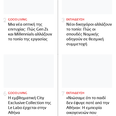
GOOD LIVING
ΕΚΠΑΙΔΕΥΣΗ
Μια νέα οπτική της
Νέοι δικηγόροι αλλάζουν
επιτυχίας: Πώς Gen Zs
το τοπίο: Πώς οι
και Millennials αλλάζουν
σπουδές Νομικής
το τοπίο της εργασίας
οδηγούν σε θεσμική
συμμετοχή
GOOD LIVING
ΕΚΠΑΙΔΕΥΣΗ
Η εμβληματική City
«Νιώσαμε ότι το παιδί
Exclusive Collection της
δεν έφυγε ποτέ από την
Le Labo έρχεται στην
Αθήνα»: Η εμπειρία
Αθήνα
οικογενειών που