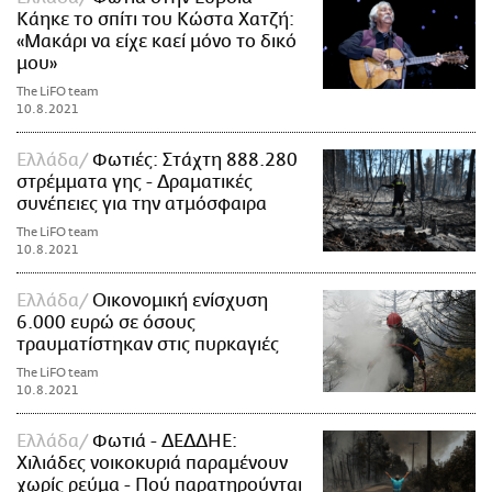
Κάηκε το σπίτι του Κώστα Χατζή:
«Μακάρι να είχε καεί μόνο το δικό
μου»
The LiFO team
10.8.2021
Ελλάδα
Φωτιές: Στάχτη 888.280
στρέμματα γης - Δραματικές
συνέπειες για την ατμόσφαιρα
The LiFO team
10.8.2021
Ελλάδα
Οικονομική ενίσχυση
6.000 ευρώ σε όσους
τραυματίστηκαν στις πυρκαγιές
The LiFO team
10.8.2021
Ελλάδα
Φωτιά - ΔΕΔΔΗΕ:
Χιλιάδες νοικοκυριά παραμένουν
χωρίς ρεύμα - Πού παρατηρούνται