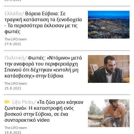
Ελλάδα
Βόρεια Εύβοια: Σε
τραγική κατάσταση τα ξενοδοχεία
- Τα περισσότερα έκλεισαν με τις
φωτιές
The LiFO team
27.8.2021
Πολιτική
Φωτιές: «Ντόμινο» μετά
την αναφορά του περιφερειάρχη
Σπανού ότι δέχτηκαν «εντολή μη
κατάσβεσης» στην Εύβοια
The LiFO team
25.8.2021
Lifo Picks
«Τα ζώα μου κάηκαν
ζωντανά»: Η καταστροφή ενός
βοσκού στην Εύβοια, σε ένα
συνταρακτικό video
The LiFO team
19.8.2021