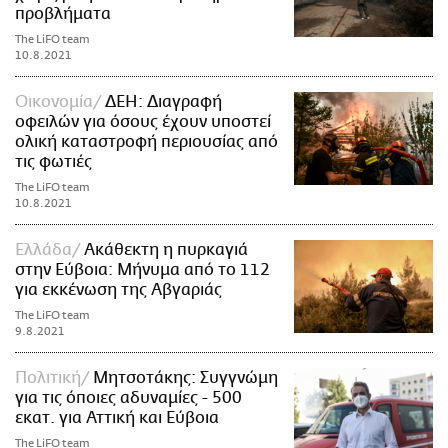
προβλήματα
The LiFO team
10.8.2021
Οικονομία
ΔΕΗ: Διαγραφή
οφειλών για όσους έχουν υποστεί
ολική καταστροφή περιουσίας από
τις φωτιές
The LiFO team
10.8.2021
Ελλάδα
Ακάθεκτη η πυρκαγιά
στην Εύβοια: Μήνυμα από το 112
για εκκένωση της Αβγαριάς
The LiFO team
9.8.2021
Πολιτική
Μητσοτάκης: Συγγνώμη
για τις όποιες αδυναμίες - 500
εκατ. για Αττική και Εύβοια
The LiFO team