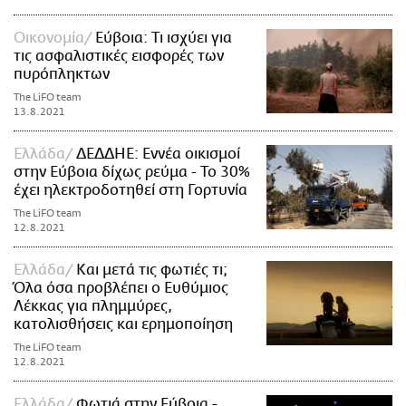
Οικονομία
Εύβοια: Τι ισχύει για
τις ασφαλιστικές εισφορές των
πυρόπληκτων
The LiFO team
13.8.2021
Ελλάδα
ΔΕΔΔΗΕ: Εννέα οικισμοί
στην Εύβοια δίχως ρεύμα - Το 30%
έχει ηλεκτροδοτηθεί στη Γορτυνία
The LiFO team
12.8.2021
Ελλάδα
Και μετά τις φωτιές τι;
Όλα όσα προβλέπει ο Ευθύμιος
Λέκκας για πλημμύρες,
κατολισθήσεις και ερημοποίηση
The LiFO team
12.8.2021
Ελλάδα
Φωτιά στην Εύβοια -