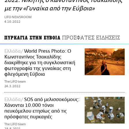
2022: Νικητής ο Κωνσταντίνος Τσακαλίδης
ΑΜΠΑ
με την «Γυναίκα από την Εύβοια»
PRINT
LIFO NEWSROOM
4.10.2022
ΠΡΟΣΦΑΤΕΣ ΕΙΔΗΣΕΙΣ
ΠΥΡΚΑΓΙΑ ΣΤΗΝ ΕΥΒΟΙΑ
Ελλάδα
World Press Photo: Ο
Κωνσταντίνος Τσακαλίδης
διακρίθηκε για τη συγκλονιστική
φωτογραφία της γυναίκας στη
φλεγόμενη Εύβοια
The LiFO team
24.3.2022
Ελλάδα
SOS από μελισσοκόμους:
Χάνονται 10.000 τόνοι
πευκόμελου ετησίως από τις
πρόσφατες πυρκαγιές
The LiFO team
28.8.2021