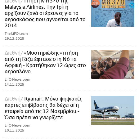
Διεθνή
Πτήση MH370 της
Malaysia Airlines: Την Τρίτη
αρχίζουν ξανά οι έρευνες για το
αεροσκάφος που αγνοείται από το
2014
The LiFO team
29.12.2025
Διεθνή
«Μυστηριώδης» πτήση
από τη Γάζα έφτασε στη Νότια
Αφρική - Κρατήθηκαν 12 ώρες στο
αεροπλάνο
LifO Newsroom
14.11.2025
Διεθνή
Ryanair: Μόνο ψηφιακές
κάρτες επιβίβασης θα δέχεται η
εταιρεία από τις 12 Νοεμβρίου -
Όσα πρέπει να γνωρίζετε
LifO Newsroom
10.11.2025