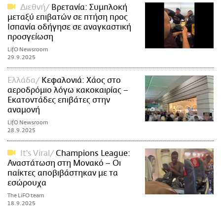
Διεθνή
Βρετανία: Συμπλοκή
μεταξύ επιβατών σε πτήση προς
Ισπανία οδήγησε σε αναγκαστική
προσγείωση
LifO Newsroom
29.9.2025
Ελλάδα
Κεφαλονιά: Χάος στο
αεροδρόμιο λόγω κακοκαιρίας –
Εκατοντάδες επιβάτες στην
αναμονή
LifO Newsroom
28.9.2025
It's Viral
Champions League:
Αναστάτωση στη Μονακό – Οι
παίκτες αποβιβάστηκαν με τα
εσώρουχα
The LiFO team
18.9.2025