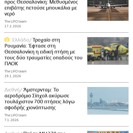
προς Θεσσαλονίκη: Μεθυσμένος
επιβάτης πετούσε μπουκάλια με
νερό
The LiFO team
17.2.2026
Ελλάδα
Τροχαίο στη
Ρουμανία: Έφτασε στη
Θεσσαλονίκη η ειδική πτήση με
τους δύο τραυματίες οπαδούς του
ΠΑΟΚ
The LiFO team
29.1.2026
Διεθνή
Άμστερνταμ: Το
αεροδρόμιο Σίπχολ ακύρωσε
τουλάχιστον 700 πτήσεις λόγω
σφοδρής χιονόπτωσης
The LiFO team
7.1.2026