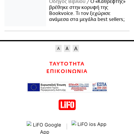
Οδηγός Βιβλίου
Ο «Καθρέφτης»
βρέθηκε στην κορυφή της
Bookvoice. Τι τον ξεχώρισε
ανάμεσα στα μεγάλα best sellers;
ΤΑΥΤΟΤΗΤΑ
ΕΠΙΚΟΙΝΩΝΙΑ