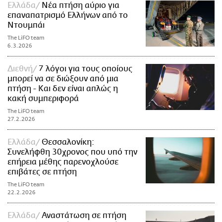
Ελλάδα
Νέα πτήση αύριο για
επαναπατρισμό Ελλήνων από το
Ντουμπάι
The LiFO team
6.3.2026
Διεθνή
7 λόγοι για τους οποίους
μπορεί να σε διώξουν από μια
πτήση - Και δεν είναι απλώς η
κακή συμπεριφορά
The LiFO team
27.2.2026
Ελλάδα
Θεσσαλονίκη:
Συνελήφθη 30χρονος που υπό την
επήρεια μέθης παρενοχλούσε
επιβάτες σε πτήση
The LiFO team
22.2.2026
Ελλάδα
Αναστάτωση σε πτήση