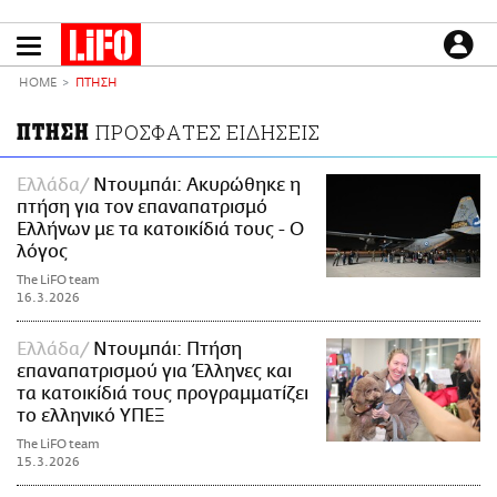
Παράκαμψη
προς
το
ΕΙΔΗΣΕΙΣ
κυρίως
HOME
ΠΤΗΣΗ
περιεχόμενο
CULTURE
ΠΤΗΣΗ
ΠΡΟΣΦΑΤΕΣ ΕΙΔΗΣΕΙΣ
ΑΠΟΨΕΙΣ
ΤΡΟΠΟΣ ΖΩΗΣ
Ελλάδα
Ντουμπάι: Ακυρώθηκε η
πτήση για τον επαναπατρισμό
PODCASTS
Ελλήνων με τα κατοικίδιά τους - Ο
Plus
λόγος
The LiFO team
16.3.2026
LIFO SHOP
Ελλάδα
Ντουμπάι: Πτήση
NEWSLETTER
επαναπατρισμού για Έλληνες και
τα κατοικίδιά τους προγραμματίζει
ΜΙΚΡΟΠΡΑΓΜΑΤΑ
το ελληνικό ΥΠΕΞ
THE GOOD LIFO
The LiFO team
LIFOLAND
15.3.2026
CITY GUIDE