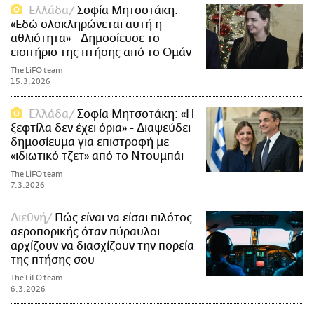
Ελλάδα
Σοφία Μητσοτάκη:
ΑΜΠΑ
«Εδώ ολοκληρώνεται αυτή η
PRINT
αθλιότητα» - Δημοσίευσε το
εισιτήριο της πτήσης από το Ομάν
The LiFO team
15.3.2026
Ελλάδα
Σοφία Μητσοτάκη: «Η
ξεφτίλα δεν έχει όρια» - Διαψεύδει
δημοσίευμα για επιστροφή με
«ιδιωτικό τζετ» από το Ντουμπάι
The LiFO team
7.3.2026
Διεθνή
Πώς είναι να είσαι πιλότος
αεροπορικής όταν πύραυλοι
αρχίζουν να διασχίζουν την πορεία
της πτήσης σου
The LiFO team
6.3.2026