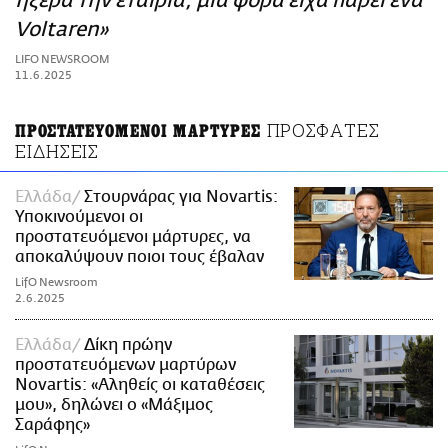
ήξερα την εταιρία, μια φορά είχα πάρει ένα
ΑΜΠΑ
Voltaren»
PRINT
LIFO NEWSROOM
11.6.2025
ΠΡΟΣΦΑΤΕΣ
ΠΡΟΣΤΑΤΕΥΟΜΕΝΟΙ ΜΑΡΤΥΡΕΣ
ΕΙΔΗΣΕΙΣ
Ελλάδα
Στουρνάρας για Novartis:
Υποκινούμενοι οι
προστατευόμενοι μάρτυρες, να
αποκαλύψουν ποιοι τους έβαλαν
LifO Newsroom
2.6.2025
Ελλάδα
Δίκη πρώην
προστατευόμενων μαρτύρων
Novartis: «Αληθείς οι καταθέσεις
μου», δηλώνει ο «Μάξιμος
Σαράφης»