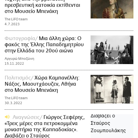
πρεσβευτική κατοικία εκτίθενται
στο Μουσείο Μπενάκη
The LiFO team
4.7.2023
Φωτογραφία
Μια άλλη χώρα: Ο
φακός της Έλλης Παπαδημητρίου
στην Ελλάδα του 20ού αιώνα
Αργυρώ Μποζώνη
15.11.2022
Πολιτισμός
Χώρα Καμπανέλλη:
Νάξος, Μαουτχάουζεν, Αθήνα
στο Μουσείο Μπενάκη
The LiFO team
30.3.2022
Αναγνώσεις
Γιώργος Σεφέρης,
«Τρεις μέρες στα πετροκομμένα
μοναστήρια της Καππαδοκίας».
Διαβάζει ο Σταύρος