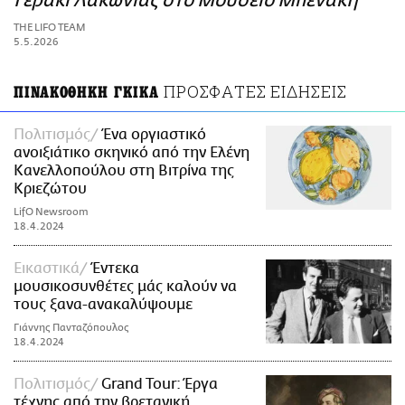
Γεράκι Λακωνίας στο Μουσείο Μπενάκη
ΑΜΠΑ
THE LIFO TEAM
PRINT
5.5.2026
ΠΡΟΣΦΑΤΕΣ ΕΙΔΗΣΕΙΣ
ΠΙΝΑΚΟΘΗΚΗ ΓΚΙΚΑ
Πολιτισμός
Ένα οργιαστικό
ανοιξιάτικο σκηνικό από την Ελένη
Κανελλοπούλου στη Βιτρίνα της
Κριεζώτου
LifO Newsroom
18.4.2024
Εικαστικά
Έντεκα
μουσικοσυνθέτες μάς καλούν να
τους ξανα-ανακαλύψουμε
Γιάννης Πανταζόπουλος
18.4.2024
Πολιτισμός
Grand Tour: Έργα
τέχνης από την βρετανική