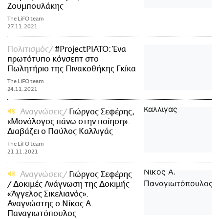
Ζουμπουλάκης
The LiFO team
27.11.2021
Πολιτισμός
#ProjectPIATO: Ένα
πρωτότυπο κόνσεπτ στο
Πωλητήριο της Πινακοθήκης Γκίκα
The LiFO team
24.11.2021
Αναγνώσεις
Γιώργος Σεφέρης,
«Μονόλογος πάνω στην ποίηση».
Διαβάζει ο Παύλος Καλλιγάς
The LiFO team
21.11.2021
Αναγνώσεις
Γιώργος Σεφέρης
/ Δοκιμές Ανάγνωση της Δοκιμής
«Άγγελος Σικελιανός».
Αναγνώστης ο Νίκος Α.
Παναγιωτόπουλος