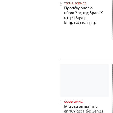
ΤECH & SCIENCE
Προσέκρουσε ο
πύραυλος της SpaceX
στη Σελήνη:
Επηρεάζεται η Γη;
GOOD LIVING
Μια νέα οπτική της
επιτυχίας: Πώς Gen Zs