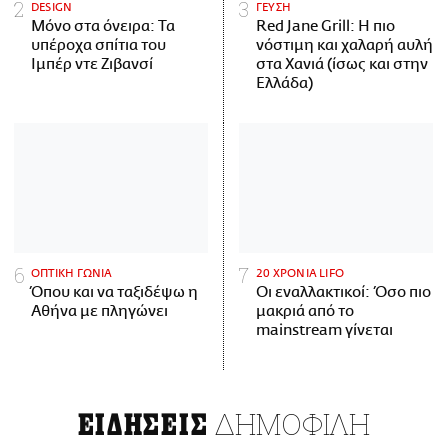
DESIGN
ΓΕΥΣΗ
Μόνο στα όνειρα: Τα
Red Jane Grill: Η πιο
υπέροχα σπίτια του
νόστιμη και χαλαρή αυλή
Ιμπέρ ντε Ζιβανσί
στα Χανιά (ίσως και στην
Ελλάδα)
ΟΠΤΙΚΗ ΓΩΝΙΑ
20 ΧΡΟΝΙΑ LIFO
Όπου και να ταξιδέψω η
Οι εναλλακτικοί: Όσο πιο
Αθήνα με πληγώνει
μακριά από το
mainstream γίνεται
ΔΗΜΟΦΙΛΗ
ΕΙΔΗΣΕΙΣ