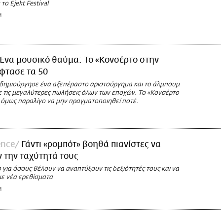
το Ejekt Festival
M
Ένα μουσικό θαύμα: To «Κονσέρτο στην
φτασε τα 50
t δημιούργησε ένα αξεπέραστο αριστούργημα και το άλμπουμ
ε τις μεγαλύτερες πωλήσεις όλων των εποχών. Το «Κονσέρτο
 όμως παραλίγο να μην πραγματοποιηθεί ποτέ.
ence
Γάντι «ρομπότ» βοηθά πιανίστες να
 την ταχύτητά τους
ια όσους θέλουν να αναπτύξουν τις δεξιότητές τους και να
με νέα ερεθίσματα
M