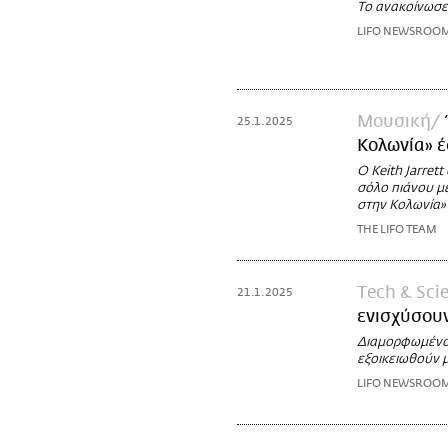
Το ανακοίνωσε 
LIFO NEWSROO
Μουσική
25.1.2025
Κολωνία» έ
Ο Keith Jarret
σόλο πιάνου μ
στην Κολωνία»
THE LIFO TEAM
Τech & Sci
21.1.2025
ενισχύσουν
Διαμορφωμένο γ
εξοικειωθούν 
LIFO NEWSROO