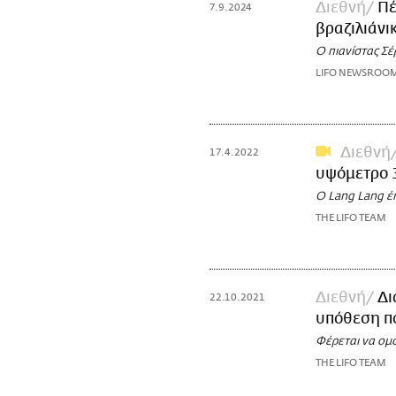
Διεθνή
Πέ
7.9.2024
βραζιλιάνι
Ο πιανίστας Σ
LIFO NEWSROO
Διεθνή
17.4.2022
υψόμετρο 3
Ο Lang Lang έπ
THE LIFO TEAM
Διεθνή
Δι
22.10.2021
υπόθεση π
Φέρεται να ομ
THE LIFO TEAM