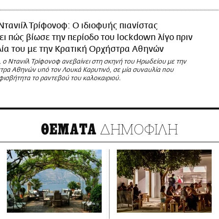
Ντανιίλ Τρίφονοφ: Ο ιδιοφυής πιανίστας
ι πώς βίωσε την περίοδο του lockdown λίγο πριν
ία του με την Κρατική Ορχήστρα Αθηνών
υ, ο Ντανιίλ Τρίφονοφ ανεβαίνει στη σκηνή του Ηρωδείου με την
τρα Αθηνών υπό τον Λουκά Καρυτινό, σε μία συναυλία που
φισβήτητα το ραντεβού του καλοκαιριού.
ΔΗΜΟΦΙΛΗ
ΘΕΜΑΤΑ