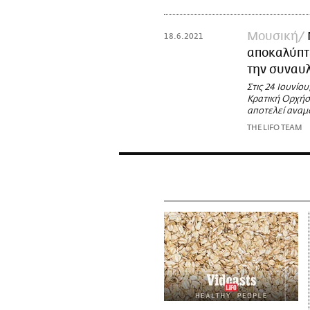
Μουσική
18.6.2021
αποκαλύπτε
την συναυλ
Στις 24 Ιουνίο
Κρατική Ορχήσ
αποτελεί αναμ
THE LIFO TEAM